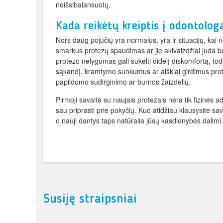
neišsibalansuotų.
Kada reikėtų kreiptis į odontolog
Nors daug pojūčių yra normalūs, yra ir situacijų, kai 
smarkus protezų spaudimas ar jie akivaizdžiai juda bur
protezo nelygumas gali sukelti didelį diskomfortą, todė
sąkandį, kramtymo sunkumus ar aiškiai girdimus protez
papildomo sudirginimo ar burnos žaizdelių.
Pirmoji savaitė su naujais protezais nėra tik fizinės a
sau priprasti prie pokyčių. Kuo atidžiau klausysite sav
o nauji dantys taps natūralia jūsų kasdienybės dalimi.
Susiję straipsniai