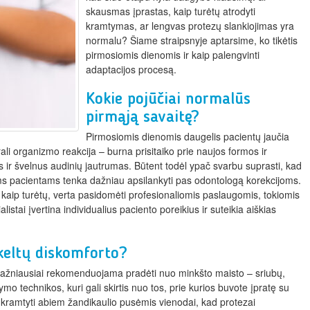
skausmas įprastas, kaip turėtų atrodyti
kramtymas, ar lengvas protezų slankiojimas yra
normalu? Šiame straipsnyje aptarsime, ko tikėtis
pirmosiomis dienomis ir kaip palengvinti
adaptacijos procesą.
Kokie pojūčiai normalūs
pirmąją savaitę?
Pirmosiomis dienomis daugelis pacientų jaučia
i organizmo reakcija – burna prisitaiko prie naujos formos ir
as ir švelnus audinių jautrumas. Būtent todėl ypač svarbu suprasti, kad
ms pacientams tenka dažniau apsilankyti pas odontologą korekcijoms.
ip, kaip turėtų, verta pasidomėti profesionaliomis paslaugomis, tokiomis
alistai įvertina individualius paciento poreikius ir suteikia aiškias
ukeltų diskomforto?
 Dažniausiai rekomenduojama pradėti nuo minkšto maisto – sriubų,
tymo technikos, kuri gali skirtis nuo tos, prie kurios buvote įpratę su
u kramtyti abiem žandikaulio pusėmis vienodai, kad protezai