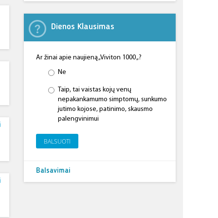
Dienos Klausimas
Ar žinai apie naujieną „Viviton 1000 „?
Ne
Taip, tai vaistas kojų venų
nepakankamumo simptomų, sunkumo
jutimo kojose, patinimo, skausmo
palengvinimui
i
BALSUOTI
Balsavimai
i