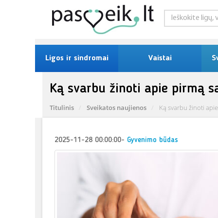
Ligos ir sindromai
Vaistai
S
Ką svarbu žinoti apie pirmą s
Titulinis
Sveikatos naujienos
Ką svarbu žinoti apie
2025-11-28 00:00:00
-
Gyvenimo būdas