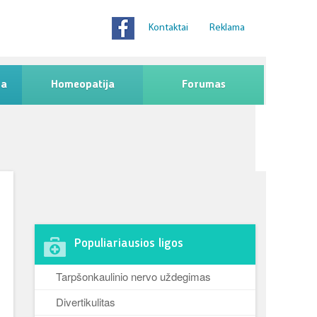
Kontaktai
Reklama
na
Homeopatija
Forumas
Populiariausios ligos
Tarpšonkaulinio nervo uždegimas
Divertikulitas