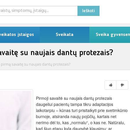
Ieškoti
veikatos įstaigos
Sveikata
Sveika gyvense
avaitę su naujais dantų protezais?
 pirmą savaitę su naujais dantų protezais?
Pirmoji savaitė su naujais dantų protezais
daugeliui pacientų tampa tikru adaptacijos
laikotarpiu – kūnas turi prisitaikyti prie svetimkūnio
burnoje, atsiranda naujų pojūčių, kartais net
nerimo dėl to, kas „normalu“, o kas ne. Natūralu,
kad šiuo etapu kyla daugybė klausimų: ar