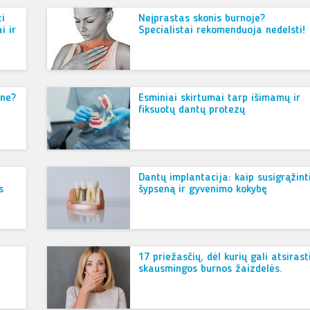
ti
Neįprastas skonis burnoje?
i ir
Specialistai rekomenduoja nedelsti!
une?
Esminiai skirtumai tarp išimamų ir
fiksuotų dantų protezų
Dantų implantacija: kaip susigrąžint
s
šypseną ir gyvenimo kokybę
17 priežasčių, dėl kurių gali atsirast
skausmingos burnos žaizdelės.