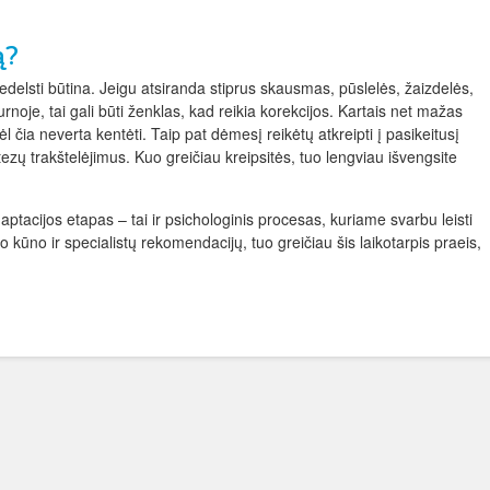
ą?
nedelsti būtina. Jeigu atsiranda stiprus skausmas, pūslelės, žaizdelės,
noje, tai gali būti ženklas, kad reikia korekcijos. Kartais net mažas
l čia neverta kentėti. Taip pat dėmesį reikėtų atkreipti į pasikeitusį
ų trakštelėjimus. Kuo greičiau kreipsitės, tuo lengviau išvengsite
daptacijos etapas – tai ir psichologinis procesas, kuriame svarbu leisti
o kūno ir specialistų rekomendacijų, tuo greičiau šis laikotarpis praeis,