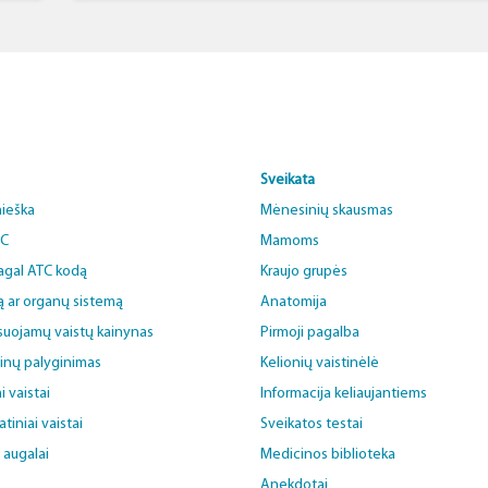
Sveikata
aieška
Mėnesinių skausmas
BC
Mamoms
pagal ATC kodą
Kraujo grupės
ą ar organų sistemą
Anatomija
uojamų vaistų kainynas
Pirmoji pagalba
ainų palyginimas
Kelionių vaistinėlė
i vaistai
Informacija keliaujantiems
iniai vaistai
Sveikatos testai
i augalai
Medicinos biblioteka
Anekdotai