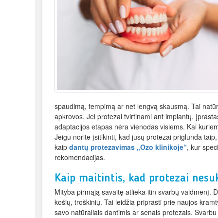
spaudimą, tempimą ar net lengvą skausmą. Tai natūral
apkrovos. Jei protezai tvirtinami ant implantų, įprast
adaptacijos etapas nėra vienodas visiems. Kai kurie
Jeigu norite įsitikinti, kad jūsų protezai priglunda ta
kaip
dantų protezavimas „Ozo klinikoje“
, kur speci
rekomendacijas.
Kaip maitintis, kad protezai nes
Mityba pirmąją savaitę atlieka itin svarbų vaidmenį.
košių, troškinių. Tai leidžia priprasti prie naujos kram
savo natūraliais dantimis ar senais protezais. Svarb