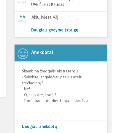
+15
-6
UAB filialas Kaunas
+4
Akių šviesa, VšĮ
+9
-5
Daugiau gydymo įstaigų
Anekdotai
Skambina žmogelis ekstrasensui:
- Sakykite, ar galėčiau pas jus ateiti
trečiadienį?
- Ne!
- O, sakykite, kodėl?
- Todėl, kad antradienį koją susilaužysit!
Daugiau anekdotų