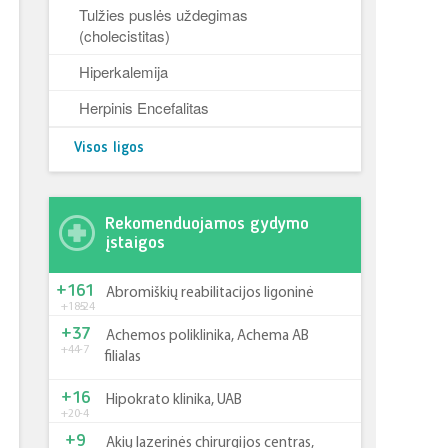
Tulžies puslės uždegimas
(cholecistitas)
Hiperkalemija
Herpinis Encefalitas
Visos ligos
Rekomenduojamos gydymo
įstaigos
+161
Abromiškių reabilitacijos ligoninė
+185
-24
+37
Achemos poliklinika, Achema AB
+44
-7
filialas
+16
Hipokrato klinika, UAB
+20
-4
+9
Akių lazerinės chirurgijos centras,