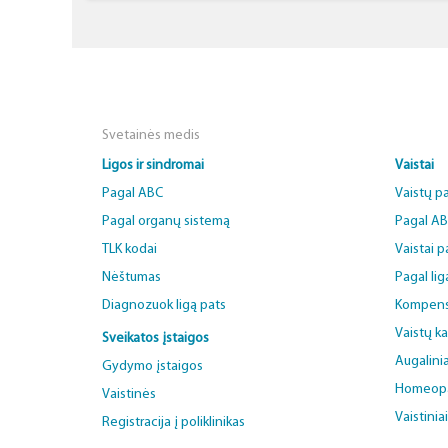
Svetainės medis
Ligos ir sindromai
Vaistai
Pagal ABC
Vaistų p
Pagal organų sistemą
Pagal A
TLK kodai
Vaistai 
Nėštumas
Pagal lig
Diagnozuok ligą pats
Kompens
Vaistų k
Sveikatos įstaigos
Augalinia
Gydymo įstaigos
Homeopat
Vaistinės
Vaistinia
Registracija į poliklinikas