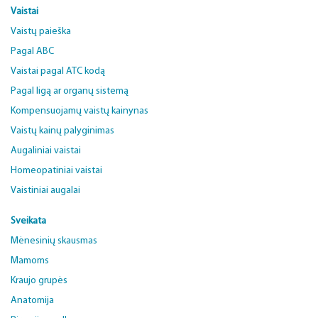
Vaistai
Vaistų paieška
Pagal ABC
Vaistai pagal ATC kodą
Pagal ligą ar organų sistemą
Kompensuojamų vaistų kainynas
Vaistų kainų palyginimas
Augaliniai vaistai
Homeopatiniai vaistai
Vaistiniai augalai
Sveikata
Mėnesinių skausmas
Mamoms
Kraujo grupės
Anatomija