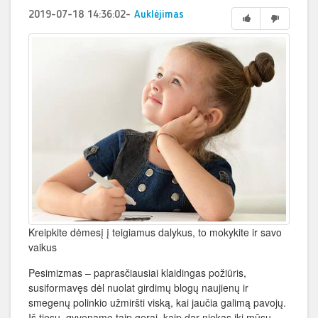
2019-07-18 14:36:02
-
Auklėjimas
Kreipkite dėmesį į teigiamus dalykus, to mokykite ir savo
vaikus
Pesimizmas – paprasčiausiai klaidingas požiūris,
susiformavęs dėl nuolat girdimų blogų naujienų ir
smegenų polinkio užmiršti viską, kai jaučia galimą pavojų.
Iš tiesų, gyvename taip gerai, kaip dar niekas iki mūsų