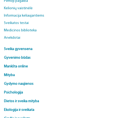
Pirmoji pagalba
Kelionių vaistinėlė
Informacija keliaujantiems
Sveikatos testai
Medicinos biblioteka
Anekdotai
Sveika gyvensena
Gyvenimo būdas
Mankšta online
Mityba
Gydymo naujienos
Psichologija
Dietos ir sveika mityba
Ekologija ir sveikata