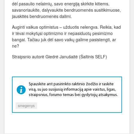
dėl pasaulio nelaimių, savo energiją skirkite kitiems,
savanoriaukite, dalyvaukite bendruomenės susitikimuose,
jauskitės bendruomenės dalimi.
Auginti vaikus optimistus – užduotis nelengva. Reikia, kad
ir tėvai mokytųsi optimizmo ir nepasiduotų pesimizmo
bangai. Tačiau juk dėl savo vaikų galime pasistengti, ar
ne?
Straipsnio autorė Giedrė Janušaitė (Šaltinis SELF)
Spauskite ant pasirinkto raktinio žodžio ir raskite
visą, su juo susijusią informaciją apie vaistus, ligas,
straipsnius, forumo temas bei gydytojų atsakymus.
smegenys