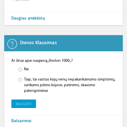
Daugiau anekdotų
Dienos Klausimas
Ar žinai apie naujieną „Viviton 1000 „?
Ne
Taip, tai vaistas kojų venų nepakankamumo simptomų,
sunkumo jutimo kojose, patinimo, skausmo
palengvinimui
BALSUOTI
Balsavimai