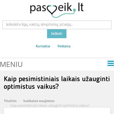
Ieškoti
Kontaktai
Reklama
MENIU
Kaip pesimistiniais laikais užauginti
optimistus vaikus?
Titulinis
Sveikatos naujienos
Kaip pesimistiniais laikais užauginti optimistus vaikus?