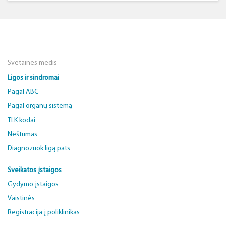
Svetainės medis
Ligos ir sindromai
Pagal ABC
Pagal organų sistemą
TLK kodai
Nėštumas
Diagnozuok ligą pats
Sveikatos įstaigos
Gydymo įstaigos
Vaistinės
Registracija į poliklinikas