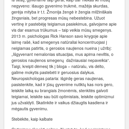
negyveno: išaugo gyvenimo trukmė, mažėja skurdas,
gerėja mityba ir t.t. Žmonija žengė ir žengia milžiniškais
žingsniais, bet progresas mūsų nebestebina. Užuot
vertinę ir pastebėję teigiamus pasiekimus, galvojame apie
vis dar esamus trūkumus – taip veikia mūsų smegenys.
2013 m. psichologas Rick Hanson savo knygoje apie
laimę rašė, kad smegenys natūraliai koncentruojasi į
neigiamas patirtis, o gerosios naujienos nueina į užribį:
„Išgyvenant nemalonias situacijas, mus apima neviltis, o
gerosios naujienos smegenų dažniausiai nepaveikia“.
Taigi, kreipti dėmesį tik į bloga – natūralu, vis dėlto,
galime mokytis pastebėti ir geruosius dalykus.
Neuropsichologas pataria: išgirdę geras naujienas,
pasistenkite, kad ir jūsų gyvenime nutiktų kas nors gero,
leiskite laiką su brangiais žmonėmis, stenkitės galvoti
teigiamai, leiskite sau būti optimistais, leiskite optimizmui
jus užvaldyti. Skatinkite ir vaikus džiaugtis kasdiena ir
mėgautis gyvenimu.
Stebėkite, kaip kalbate