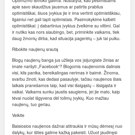
Optimizmo išmokti galima. Nustatyta, kad pesimistams
apie savo skaudžius jausmus ar patirtis prabilus
optimistiškai, šiuos įvykius jie ir ima vertinti optimistiškiau,
ilgainiui net gali tapti optimistais. Pasimokykime kalbėti
optimistiškai: į dabartinius įvykius žvelkime su viltimi. Gal
ir nutiko kas nors siaubingo, bet, priminkite vaikams, tiek
daug žmonių dirba, kad situacija pagerėtų – juk tai puiku.
Ribokite naujienų srautą
Blogų naujienų banga jus užlieja vos įsijungiate žinias ar
imate naršyti „Facebook“? Blogomis naujienomis dalinsis
visi, kils panika, bereikalingas nerimas ir baimė. Žinoma,
svarbu žinoti, kas dedasi pasaulyje, tačiau naujienos šiais
laikais pranešamos taip, kad visi išsigąstų – išsigąsta ir
vaikai. Vaikams sunku jaustis saugiems, jei jie mato, kaip
tėvai nuolat išgyvena dėl tolimų įvykių. Kuo mažiau
naujienų, tuo geriau.
Veikite
Baisiosios naujienos dažnai atitraukia ir mūsų dėmesį nuo
dalykų, kur išties galime kažką pakeisti. Užuot jaudinęsi