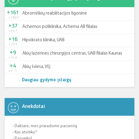
+161
Abromiškių reabilitacijos ligoninė
+185
-24
+37
Achemos poliklinika, Achema AB filialas
+44
-7
+16
Hipokrato klinika, UAB
+20
-4
+9
Akių lazerinės chirurgijos centras, UAB filialas Kaunas
+15
-6
+4
Akių šviesa, VšĮ
+9
-5
Daugiau gydymo įstaigų
Anekdotai
- Daktare, mes praradome pacientą.
- Kas atsitiko?
- Pasveiko!