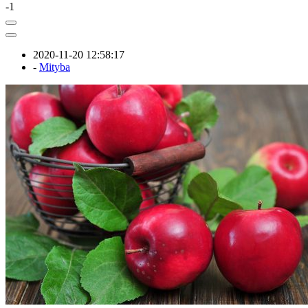
-1
2020-11-20 12:58:17
-
Mityba