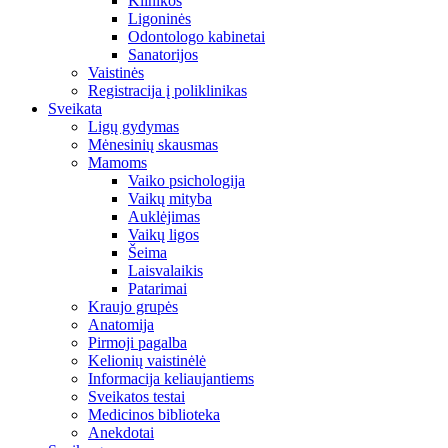
Klinikos
Ligoninės
Odontologo kabinetai
Sanatorijos
Vaistinės
Registracija į poliklinikas
Sveikata
Ligų gydymas
Mėnesinių skausmas
Mamoms
Vaiko psichologija
Vaikų mityba
Auklėjimas
Vaikų ligos
Šeima
Laisvalaikis
Patarimai
Kraujo grupės
Anatomija
Pirmoji pagalba
Kelionių vaistinėlė
Informacija keliaujantiems
Sveikatos testai
Medicinos biblioteka
Anekdotai