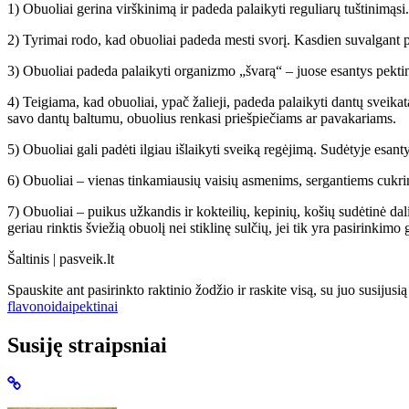
1) Obuoliai gerina virškinimą ir padeda palaikyti reguliarų tuštinimąsi.
2) Tyrimai rodo, kad obuoliai padeda mesti svorį. Kasdien suvalgant p
3) Obuoliai padeda palaikyti organizmo „švarą“ – juose esantys pektin
4) Teigiama, kad obuoliai, ypač žalieji, padeda palaikyti dantų sveika
savo dantų baltumu, obuolius renkasi priešpiečiams ar pavakariams.
5) Obuoliai gali padėti ilgiau išlaikyti sveiką regėjimą. Sudėtyje esan
6) Obuoliai – vienas tinkamiausių vaisių asmenims, sergantiems cukrini
7) Obuoliai – puikus užkandis ir kokteilių, kepinių, košių sudėtinė dal
geriau rinktis šviežią obuolį nei stiklinę sulčių, jei tik yra pasirinkimo
Šaltinis | pasveik.lt
Spauskite ant pasirinkto raktinio žodžio ir raskite visą, su juo susijus
flavonoidai
pektinai
Susiję straipsniai