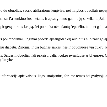
o du obuolius, svorio atsikratoma lengviau, nei mitybos obuoliais nepap
ai suriša sunkiuosius metalus ir apsaugo nuo galimų jų sukeliamų žalin
tą ir gerą burnos kvapą. Jei po ranka nėra dantų šepetėlio, tuomet galim
tys polifenoliniai junginiai padeda apsaugoti akių audinius nuo žalingo a
u diabetu. Žinoma, ir čia būtinas saikas, nes ir obuoliuose yra cukrų, k
is. Saldesni obuoliai gali pakeisti baltąjį cukrų pyraguose ar blynuose. 
 galimybė.
ią informaciją apie vaistus, ligas, straipsnius, forumo temas bei gydytojų