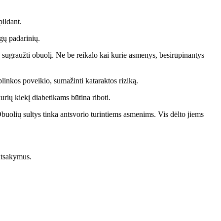
ildant.
gų padarinių.
a sugraužti obuolį. Ne be reikalo kai kurie asmenys, besirūpinantys
plinkos poveikio, sumažinti kataraktos riziką.
urių kiekį diabetikams būtina riboti.
Obuolių sultys tinka antsvorio turintiems asmenims. Vis dėlto jiems
 atsakymus.