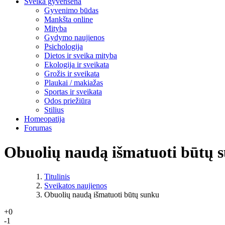
Sveika gyvensena
Gyvenimo būdas
Mankšta online
Mityba
Gydymo naujienos
Psichologija
Dietos ir sveika mityba
Ekologija ir sveikata
Grožis ir sveikata
Plaukai / makiažas
Sportas ir sveikata
Odos priežiūra
Stilius
Homeopatija
Forumas
Obuolių naudą išmatuoti būtų 
Titulinis
Sveikatos naujienos
Obuolių naudą išmatuoti būtų sunku
+0
-1