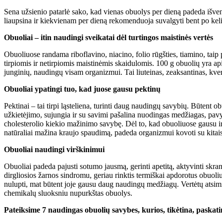
Sena užsienio patarlė sako, kad vienas obuolys per dieną padeda išveng
liaupsina ir kiekvienam per dieną rekomenduoja suvalgyti bent po kelis
Obuoliai – itin naudingi sveikatai dėl turtingos maistinės vertės
Obuoliuose randama riboflavino, niacino, folio rūgšties, tiamino, taip 
tirpiomis ir netirpiomis maistinėmis skaidulomis. 100 g obuolių yra api
junginių, naudingų visam organizmui. Tai liuteinas, zeaksantinas, kverce
Obuoliai ypatingi tuo, kad juose gausu pektinų
Pektinai – tai tirpi ląsteliena, turinti daug naudingų savybių. Būtent o
užkietėjimo, sujungia ir su savimi pašalina nuodingas medžiagas, pavyz
cholesterolio kiekio mažinimo savybę. Dėl to, kad obuoliuose gausu ir p
natūraliai mažina kraujo spaudimą, padeda organizmui kovoti su kitais 
Obuoliai naudingi virškinimui
Obuoliai padeda pajusti sotumo jausmą, gerinti apetitą, aktyvinti skran
dirgliosios žarnos sindromu, geriau rinktis termiškai apdorotus obuoli
nulupti, mat būtent joje gausu daug naudingų medžiagų. Vertėtų atsimin
chemikalų sluoksniu nupurkštas obuolys.
Pateiksime 7 naudingas obuolių savybes, kurios, tikėtina, paskati