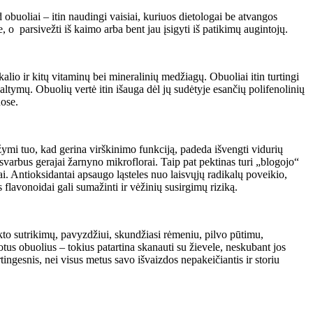
obuoliai – itin naudingi vaisiai, kuriuos dietologai be atvangos
 o parsivežti iš kaimo arba bent jau įsigyti iš patikimų augintojų.
alio ir kitų vitaminų bei mineralinių medžiagų. Obuoliai itin turtingi
altymų. Obuolių vertė itin išauga dėl jų sudėtyje esančių polifenolinių
uose.
sižymi tuo, kad gerina virškinimo funkciją, padeda išvengti vidurių
svarbus gerajai žarnyno mikroflorai. Taip pat pektinas turi „blogojo“
mai. Antioksidantai apsaugo ląsteles nuo laisvųjų radikalų poveikio,
flavonoidai gali sumažinti ir vėžinių susirgimų riziką.
rakto sutrikimų, pavyzdžiui, skundžiasi rėmeniu, pilvo pūtimu,
tus obuolius – tokius patartina skanauti su žievele, neskubant jos
ngesnis, nei visus metus savo išvaizdos nepakeičiantis ir storiu