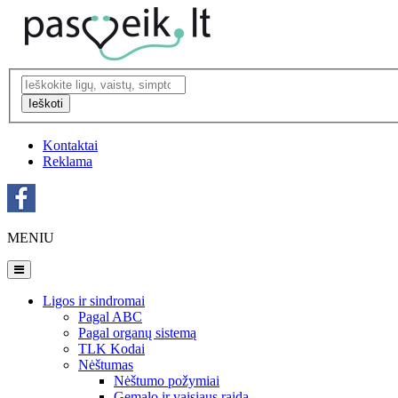
Ieškoti
Kontaktai
Reklama
MENIU
Ligos ir sindromai
Pagal ABC
Pagal organų sistemą
TLK Kodai
Nėštumas
Nėštumo požymiai
Gemalo ir vaisiaus raida