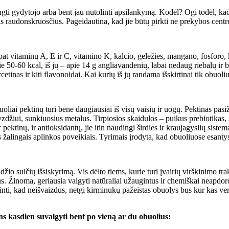
ti gydytojo arba bent jau nutolinti apsilankymą. Kodėl? Ogi todėl, kad 
 raudonskruosčius. Pageidautina, kad jie būtų pirkti ne prekybos centre,
pat vitaminų A, E ir C, vitamino K, kalcio, geležies, mangano, fosforo, k
e 50-60 kcal, iš jų – apie 14 g angliavandenių, labai nedaug riebalų ir b
tinas ir kiti flavonoidai. Kai kurių iš jų randama išskirtinai tik obuoli
buoliai pektinų turi bene daugiausiai iš visų vaisių ir uogų. Pektinas pa
džiui, sunkiuosius metalus. Tirpiosios skaidulos – puikus prebiotikas, 
ektinų, ir antioksidantų, jie itin naudingi širdies ir kraujagyslių siste
žalingais aplinkos poveikiais. Tyrimais įrodyta, kad obuoliuose esantys 
džio sulčių išsiskyrimą. Vis dėlto tiems, kurie turi įvairių virškinimo t
us. Žinoma, geriausia valgyti natūraliai užaugintus ir chemiškai neapdoro
ti, kad neišvaizdus, netgi kirminukų pažeistas obuolys bus kur kas verti
ns kasdien suvalgyti bent po vieną ar du obuolius: