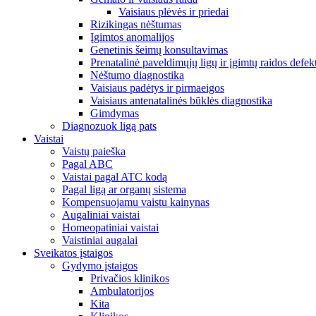
Vaisiaus plėvės ir priedai
Rizikingas nėštumas
Įgimtos anomalijos
Genetinis šeimų konsultavimas
Prenatalinė paveldimųjų ligų ir įgimtų raidos defek
Nėštumo diagnostika
Vaisiaus padėtys ir pirmaeigos
Vaisiaus antenatalinės būklės diagnostika
Gimdymas
Diagnozuok ligą pats
Vaistai
Vaistų paieška
Pagal ABC
Vaistai pagal ATC kodą
Pagal ligą ar organų sistema
Kompensuojamu vaistu kainynas
Augaliniai vaistai
Homeopatiniai vaistai
Vaistiniai augalai
Sveikatos įstaigos
Gydymo įstaigos
Privačios klinikos
Ambulatorijos
Kita