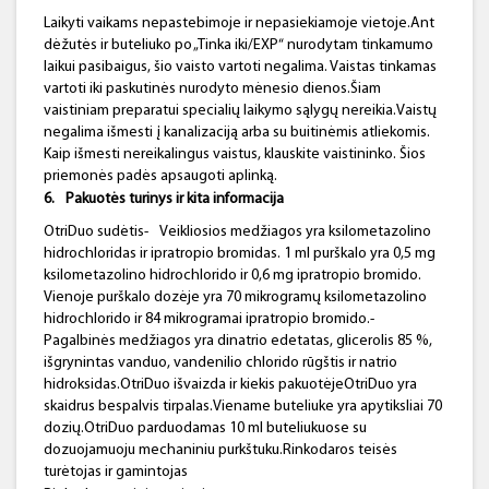
Laikyti vaikams nepastebimoje ir nepasiekiamoje vietoje.Ant
dėžutės ir buteliuko po „Tinka iki/EXP“ nurodytam tinkamumo
laikui pasibaigus, šio vaisto vartoti negalima. Vaistas tinkamas
vartoti iki paskutinės nurodyto mėnesio dienos.Šiam
vaistiniam preparatui specialių laikymo sąlygų nereikia.Vaistų
negalima išmesti į kanalizaciją arba su buitinėmis atliekomis.
Kaip išmesti nereikalingus vaistus, klauskite vaistininko. Šios
priemonės padės apsaugoti aplinką.
6.
Pakuotės turinys ir kita informacija
OtriDuo sudėtis-
Veikliosios medžiagos yra ksilometazolino
hidrochloridas ir ipratropio bromidas. 1 ml purškalo yra 0,5 mg
ksilometazolino hidrochlorido ir 0,6 mg ipratropio bromido.
Vienoje purškalo dozėje yra 70 mikrogramų ksilometazolino
hidrochlorido ir 84 mikrogramai ipratropio bromido.-
Pagalbinės medžiagos yra dinatrio edetatas, glicerolis 85 %,
išgrynintas vanduo, vandenilio chlorido rūgštis ir natrio
hidroksidas.OtriDuo išvaizda ir kiekis pakuotėjeOtriDuo yra
skaidrus bespalvis tirpalas.Viename buteliuke yra apytiksliai 70
dozių.OtriDuo parduodamas 10 ml buteliukuose su
dozuojamuoju mechaniniu purkštuku.Rinkodaros teisės
turėtojas ir gamintojas