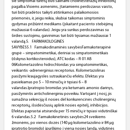
šie simptomai turėtų būti šalinami cholinesterazių inhibitorių
pagalba.Visiems asmenims, įtariamiems perdozavus vaisto,
turi būti pradėtos taikyti atitinkamos palaikomosios
priemonės, ir, jeigu reikia, skubiai taikomas simptominis
gydymas prižiūrint medikams (įskaitant paciento stebėjimą
mažiausiai 6 valandas). Jeigu yra sunkus perdozavimas su
širdies sustojimu, gaivinimas turi būti tęsiamas mažiausiai 1
valandą.5.
FARMAKOLOGINĖS
SAVYBĖS5.1
Farmakodinaminės savybėsFarmakoterapinė
grupė – simpatomimetikai, deriniai su simpatomimetikais
(išskyrus kortikosteroidus), ATC kodas – R 01 AB
06Ksilometazolino hidrochloridas yra simpatomimetikas,
veikiantis -adrenerginius receptorius. Ksilometazolinas
pasižymi kraujagysles sutraukiančiu efektu. Efektas yra
pasiekiamas po 5 – 10 minučių ir tęsiasi 6 – 8
valandas.Ipratropio bromidas yra keturnaris amonio darinys,
pasižymintis anticholinerginiu poveikiu. Vartojant į nosį, jis
sumažina sekreciją iš nosies dėl konkurencinės cholinerginių
receptorių, išsidėsčiusių aplink nosies epitelį, inhibicijos.
Efektas paprastai atsiranda per 15 miničių ir tęsiasi vidutiniškai
6 valandas.5.2
Farmakokinetinės savybės24 sveikiems
žmonėms, po vienos dozės (140 μg ksilometazolino ir 84 μg
ipratrotio bromido) įpurškimo į vieną nosies landą, vidutinės