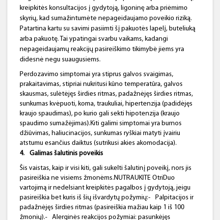
kreipkitės konsultacijos į gydytoją, ligoninę arba priėmimo
skyrių, kad sumažintumėte nepageidaujamo poveikio riziką.
Patartina kartu su savimi pasiimti šį pakuotės lapelį, buteliuką
arba pakuotę. Tai ypatingai svarbu vaikams, kadangi
nepageidaujamų reakcijų pasireiškimo tikimybė jiems yra
didesnė negu suaugusiems.
Perdozavimo simptomai yra stiprus galvos svaigimas,
prakaitavimas, stipriai nukritusi kūno temperatūra, galvos
skausmas, sulėtėjęs širdies ritmas, padažnėjęs širdies ritmas,
sunkumas kvėpuoti, koma, traukuliai, hipertenzija (padidėjęs
kraujo spaudimas), po kurio gali sekti hipotenzija (kraujo
spaudimo sumažėjimas).Kiti galimi simptomai yra burnos
džiūvimas, haliucinacijos, sunkumas ryškiai matyti įvairiu
atstumu esančius daiktus (sutrikusi akies akomodacija).
4.
Galimas šalutinis poveikis
Šis vaistas, kaip ir visi kiti, gali sukelti šalutinį poveikį, nors jis
pasireiškia ne visiems žmonėms.NUTRAUKITE OtriDuo
vartojimą ir nedelsiant kreipkitės pagalbos į gydytoją, jeigu
pasireiškia bet kuris iš šių išvardytų požymių:-
Palpitacijos ir
padažnėjęs širdies ritmas (pasireiškia mažiau kaip 1 iš 100
žmonių).-
Alerginės reakcijos požymiai: pasunkėjęs