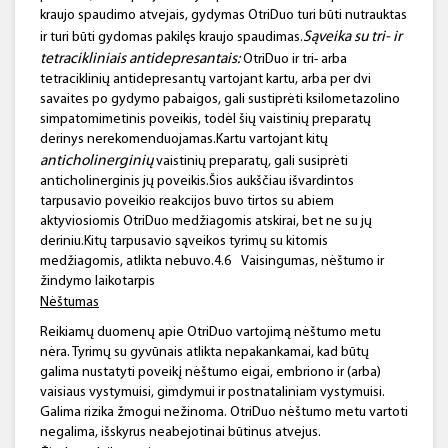
kraujo spaudimo atvejais, gydymas OtriDuo turi būti nutrauktas
Sąveika su tri- ir
ir turi būti gydomas pakilęs kraujo spaudimas.
tetracikliniais antidepresantais:
OtriDuo ir tri- arba
tetraciklinių antidepresantų vartojant kartu, arba per dvi
savaites po gydymo pabaigos, gali sustiprėti ksilometazolino
simpatomimetinis poveikis, todėl šių vaistinių preparatų
derinys nerekomenduojamas.Kartu vartojant kitų
anticholinerginių
vaistinių preparatų, gali susiprėti
anticholinerginis jų poveikis.Šios aukščiau išvardintos
tarpusavio poveikio reakcijos buvo tirtos su abiem
aktyviosiomis OtriDuo medžiagomis atskirai, bet ne su jų
deriniu.Kitų tarpusavio sąveikos tyrimų su kitomis
medžiagomis, atlikta nebuvo.4.6
Vaisingumas, nėštumo ir
žindymo laikotarpis
Nėštumas
Reikiamų duomenų apie OtriDuo vartojimą nėštumo metu
nėra. Tyrimų su gyvūnais atlikta nepakankamai, kad būtų
galima nustatyti poveikį nėštumo eigai, embriono ir (arba)
vaisiaus vystymuisi, gimdymui ir postnataliniam vystymuisi.
Galima rizika žmogui nežinoma. OtriDuo nėštumo metu vartoti
negalima, išskyrus neabejotinai būtinus atvejus.