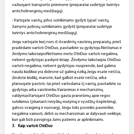
važiuojant transporto priemone (preparatai sudėtyje turintys
anticholinerginių medžiagų).
- Vartojate vaistų, pilvo sutrikimams gydyti (ypač vaistų,
žarnyno judesių sutrikimams gydyti) (preparatai sudėtyje
turintys anticholinerginių medžiagų).
Jeigu vartojate kurį nors iš išvardintų vaistinių preparatų, prieš
pradėdami vartoti OtriDuo, pasitarkite su gydytoju.Nėštumas ir
žindymo laikotarpisNėštumo metu OtriDuo vartoti negalima,
nebent gydytojas paskyrė kitaip. Žindymo laikotarpiu OtriDuo
vartoti negalima, nebent gydytojas nusprendė, kad galima
nauda kūdikiui yra didesnė už galimą riziką.Jeigu esate nėščia,
žindote kūdikį, manote, kad galbūt esate nėščia, arba
planuojate pastoti, tai prieš vartodama šį vaistą, pasitarkite su
gydytoju arba vaistininku.Vairavimas ir mechanizmų
valdymasVartojant OtriDuo gauta pranešimų apie regos
sutrikimus (įskaitant neryškų matymą ir vyzdžių išsiplėtimą),
galvos svaigimą ir nuovargį. Jeigu toks poveikis pasireiškė,
negalima vairuoti, dirbti su mechanizmais ar dalyvauti veikloje,
kuri gali būti pavojinga Jums patiems ar aplinkiniams.
3.
Kaip vartoti
OtriDuo