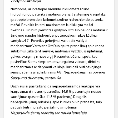
Žindymo laikotarpis
Nežinoma, ar ipratropio bromido ir ksilometazolino
hidrochlorido patenka į motinos pieną. Į sisteminę kraujotaką
ipratropio bromido ir ksilometazolino hidrochlorido patenka
mažai. Poveikis krūtimi maitinamam kūdikiui yra mažai
tikėtinas. Turi būti įvertintas gydymo OtriDuo naudos motinai ir
žindymo naudos kūdikiui bei potencialios rizikos kūdikiui
santykis.4.7
Poveikis gebėjimui vairuoti ir valdyti
mechanizmusVartojant OtriDuo gauta pranešimų apie regos
sutrikimus (įskaitant neryškų matymą ir vyzdžių išsiplėtimą),
galvos svaigimą ir nuovargį. Pacientus būtina įspėti, kad
pasireiškus šiems simptomams, negalima vairuoti, dirbti su
mechanizmais ar dalyvauti veikloje, kuri gali būti pavojinga
jiems patiems ar aplinkiniams.4.8
Nepageidaujamas poveikis
Saugumo duomenų santrauka
Dažniausiai pasitaikančios nepageidaujamos reakcijos yra
kraujavimas iš nosies (pasireiškia 14,8 % pacientų) ir nosies
sausėjimas (pasireiškia 11,3 % pacientų).Daugelis
nepageidaujamų reiškinių, apie kuriuos buvo pranešta, taip
pat gali būti ir įprasto peršalimo simptomai.
Nepageidaujamų reakcijų
santrauka
lentelėje