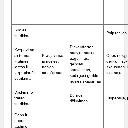
Širdies
Palpitacijos
sutrikimai
Diskomfortas
Kvėpavimo
nosyje, nosies
sistemos,
Kraujavimas
Opos nosyje
užgulimas,
krūtinės
iš nosies,
gerklų ir ryk
gerklės
ląstos ir
nosies
skausmas, k
sausėjimas,
tarpuplaučio
sausėjimas
dispnėja
sudirgusi gerklė,
sutrikimai
nosies skausmas
Virškinimo
Burnos
trakto
Dispepsija,
džiūvimas
sutrikimai
Odos ir
poodinio
audinio