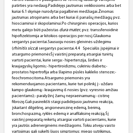
patirties yra nedaug.Padidėjęs jautrumas veikliosioms arba bet
kuriai 6.1 skyriuje nurodytai pagalbinei medžiagai.Žinomas
jautrumas atropinams arba bet kuriai iš panašių medžiagų pvz.
hiosciaminui ir skopolaminui.Po chirurginės operacijos, kurios
dura mater
metu galėjo būti pažeistas
, pvz. transsfenoidinė
hipofizektomija ar kitokios operacijos per nosį.Glaukoma
sergantys pacientai.Sausuoju nosies gleivinės uždegimu
rhinitis sicca
(
) sergantys pacientai.4.4
Specialūs įspėjimai ir
atsargumo priemonėsŠį vaistinį preparatą atsargiai turėtų
vartoti pacientai, kurie serga:- hipertenzija, širdies ir
kraujagyslių ligomis;- hipertiroidizmu, cukriniu diabetu;-
prostatos hipertrofija arba šlapimo pūslės kaklelio stenoze;-
feochromocitoma.Atsargumo priemonės yra
rekomenduojamos pacientams, kurie turi polinkį į:- uždaro
kampo glaukomą;- kraujavimą iš nosies (pvz. vyresnio amžiau
pacientams);- paralyžinį žarnų nepraeinamumą;- cistinę
fibrozę.Gali pasireikšti staigi padidėjusio jautrumo reakcija,
įskaitant dilgėlinę, angioneurozinę edemą, bėrimą,
bronchospazmą, ryklės edemą ir anafilaksinę reakciją.Šį
vaistinį preparatą reikėtų atsargiai vartoti pacientams, kurie
yra jautrūs adrenerginėms medžiagoms. Tokiu atveju vaisto
vartojimas gali sukelti šiuos simptomus: miego sutrikimus,