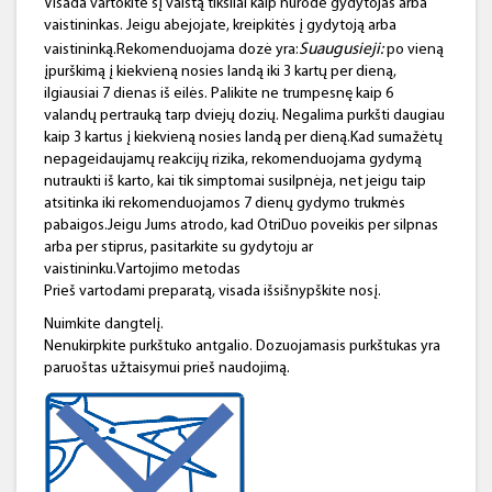
Visada vartokite šį vaistą tiksliai kaip nurodė gydytojas arba
vaistininkas. Jeigu abejojate, kreipkitės į gydytoją arba
Suaugusieji:
vaistininką.Rekomenduojama dozė yra:
po vieną
įpurškimą į kiekvieną nosies landą iki 3 kartų per dieną,
ilgiausiai 7 dienas iš eilės. Palikite ne trumpesnę kaip 6
valandų pertrauką tarp dviejų dozių. Negalima purkšti daugiau
kaip 3 kartus į kiekvieną nosies landą per dieną.Kad sumažėtų
nepageidaujamų reakcijų rizika, rekomenduojama gydymą
nutraukti iš karto, kai tik simptomai susilpnėja, net jeigu taip
atsitinka iki rekomenduojamos 7 dienų gydymo trukmės
pabaigos.Jeigu Jums atrodo, kad OtriDuo poveikis per silpnas
arba per stiprus, pasitarkite su gydytoju ar
vaistininku.Vartojimo metodas
Prieš vartodami preparatą, visada išsišnypškite nosį.
Nuimkite dangtelį.
Nenukirpkite purkštuko antgalio. Dozuojamasis purkštukas yra
paruoštas užtaisymui prieš naudojimą.