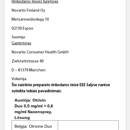
Rinkodaros teisės turėtojas
Novartis Finland Oy
Metsänneidonkuja 10
02130 Espoo
Suomija
Gamintojas
Novartis Consumer Health GmbH
Zielstattstrasse 40
D – 81379 München
Vokietija
Šio vaistinio preparato rinkodaros teisė EEE šalyse narėse
suteikta tokiais pavadinimais:
Austrija: Otrivin
Duo 0,5 mg/ml + 0,6
mg/ml Nasenspray,
Lösung
Belgija: Otrivine Duo