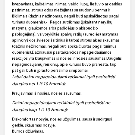
kvėpavimas, kalbėjimas, rijimas; veido, lūpų, liežuvio ar gerklės
patinimas; stirpus odos niežėjimas su raudonu bėrimu ir
iškilimais (dažnis nežinomas, negali būti apskaičiuotas pagal
turimus duomenis).-
Regos sutrikimas (įskaitant neryškų
matymą, glaukomos arba padidėjusio akispūdžio
pablogėjimą), vaivorykštės spalvų ratilų (aureolės) matymas
aplink ryškios šviesos šaltinius ir (arba) stirpus akies skausmas
(dažnis nežinomas, negali būti apskaičiuotas pagal turimus
duomenis).Dažniausiai pasitaikančios nepageidaujamos
reakcijos yra kraujavimas iš nosies ir nosies sausumas.Daugelis
nepageidaujamų reiškinių, apie kuriuos buvo pranešta, taip
pat gali būti ir įprasto peršalimo simptomai.
Labai dažni nepageidaujami reiškiniai (gali pasireikšti
daugiau nei 1 iš 10 žmonių):
Kraujavimas iš nosies, nosies sausumas.
Dažni nepageidaujami reiškiniai (
gali pasireikšti ne
daugiau kaip
1 iš
10
žmonių):
Diskomfortas nosyje, nosies užgulimas, sausa ir sudirgusi
gerklė, skausmas nosyje.
Burnos džiūvimas.