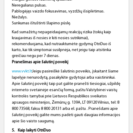
Nereguliarus pulsas.
Pablogėjęs vaizdo fokusavimas, vyzdžių išsiplėtimas.
Niežulys.
Sunkumas ištuštinti šlapimo pūslę.
Kad sumažėtų nepageidaujamų reakcijų rizika (tokių kaip
kraujavimas iš nosies ir kiti nosies sutrikimai),
rekomenduojama, kad nutrauktumėte gydymą OtriDuo iš
karto, kai tik simptomai susilpnėja, net jeigu taip atsitinka
greičiau negu per 7 dienas.
Pranešimas apie šalutinį poveikį
www.vvkt.lt
Jeigu pasireiškė šalutinis poveikis, įskaitant šiame
lapelyje nenurodytą, pasakykite gydytojui arba vaistininkui.
Apie šalutinį poveikį taip pat galite pranešti tiesiogiai, užpildę
interneto svetainėje esančią formą, paštu Valstybinei vaistų
kontrolės tarnybai prie Lietuvos Respublikos sveikatos
apsaugos ministerijos, Žirmūnų g. 139A, LT 09120 Vilnius, tel: 8
800 73568, faksu 8 800 20131 arba el. paštu . Pranešdami apie
šalutinį poveikį galite mums padėti gauti daugiau informacijos
apie šio vaisto saugumą.
5.
Kaip laikyti
OtriDuo