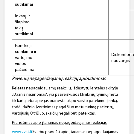
sutrikimai
Inkstų ir
šlapimo
takų
sutrikimai
Bendrieji
sutrikimai ir
Diskomforta
vartojimo
nuovargis
vietos
pažeidimai
Pavienių nepageidaujamų reakcijų apibūdinimas
Keletas nepageidaujamų reakcijų, išdėstytų lentelės skiltyje
„Dažnis nežinomas“, yra pasireiškusios klinikinių tyrimų metu
tik kartą arba apie jas pranešta tik po vaisto patekimo į rinką,
todėl dažnio įvertinimas pagal šiuo metu turimą pacientų,
vartojusių OtriDuo, skaičių negali būti pateiktas.
Pranešimas apie įtariamas nepageidaujamas reakcijas
www.vvkt.lt
Svarbu pranešti apie įtariamas nepageidaujamas