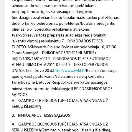
70 įpurškimų didelio tankio polietileno buteliukas ant kurio
užmautas dozuojamasis mechaninis purkštukas ir
polipropileno antgalis su apsauginiu dangteliu
(medžiagossusiliečiančios su tirpalu: mažo tankio polietilenas,
didelio tankio polietilenas, polietilenas/butilas, nerūdijantis
plienas).6.6
Specialūs reikalavimai atliekoms
tvarkytiNesuvartotą preparatą ar atliekas reikia tvarkyti
laikantis vietinių reikalavimų.7.
RINKODAROS TEISĖS
TURĖTOJASNovartis Finland OyMetsänneidonkuja 10, 02130
EspooSuomija8.
RINKODAROS TEISĖS NUMERIS (-
IAI)LT/1/09/1681/0019.
RINKODAROS TEISĖS SUTEIKIMO /
ATNAUJINIMO DATA2011-07-2010.
TEKSTO PERŽIŪROS
DATA2015 m. kovo 20 d.
http://www.vvkt.lt/
Išsami informacija
apie šį vaistą pateikiama Valstybinės vaistų kontrolės
tarnybos prie Lietuvos Respublikos sveikatos apsaugos
ministerijos interneto tinklalapyje
II PRIEDASRINKODAROS
SĄLYGOS
A.
GAMYBOS LICENCIJOS TURĖTOJAS, ATSAKINGAS UŽ
SERIJŲ IŠLEIDIMĄ
B.
RINKODAROS TEISĖS SĄLYGOS
A.
GAMYBOS LICENCIJOS TURĖTOJAS, ATSAKINGAS UŽ
SERIJŲ IŠLEIDIMĄGamintojo, atsakingo už serijų išleidimą,