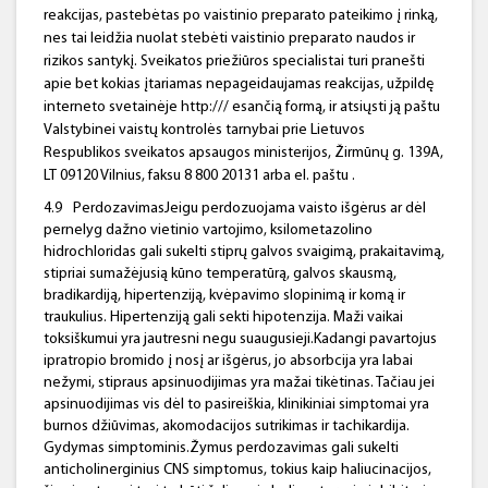
reakcijas, pastebėtas po vaistinio preparato pateikimo į rinką,
nes tai leidžia nuolat stebėti vaistinio preparato naudos ir
rizikos santykį. Sveikatos priežiūros specialistai turi pranešti
apie bet kokias įtariamas nepageidaujamas reakcijas, užpildę
interneto svetainėje http:/// esančią formą, ir atsiųsti ją paštu
Valstybinei vaistų kontrolės tarnybai prie Lietuvos
Respublikos sveikatos apsaugos ministerijos, Žirmūnų g. 139A,
LT 09120 Vilnius, faksu 8 800 20131 arba el. paštu .
4.9
PerdozavimasJeigu perdozuojama vaisto išgėrus ar dėl
pernelyg dažno vietinio vartojimo, ksilometazolino
hidrochloridas gali sukelti stiprų galvos svaigimą, prakaitavimą,
stipriai sumažėjusią kūno temperatūrą, galvos skausmą,
bradikardiją, hipertenziją, kvėpavimo slopinimą ir komą ir
traukulius. Hipertenziją gali sekti hipotenzija. Maži vaikai
toksiškumui yra jautresni negu suaugusieji.Kadangi pavartojus
ipratropio bromido į nosį ar išgėrus, jo absorbcija yra labai
nežymi, stipraus apsinuodijimas yra mažai tikėtinas. Tačiau jei
apsinuodijimas vis dėl to pasireiškia, klinikiniai simptomai yra
burnos džiūvimas, akomodacijos sutrikimas ir tachikardija.
Gydymas simptominis.Žymus perdozavimas gali sukelti
anticholinerginius CNS simptomus, tokius kaip haliucinacijos,