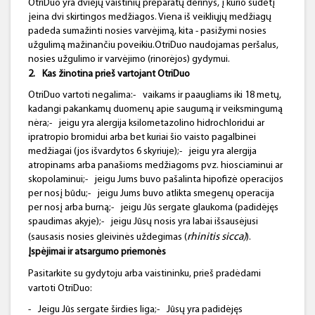
OtriDuo yra dviejų vaistinių preparatų derinys, į kurio sudėtį
įeina dvi skirtingos medžiagos. Viena iš veikliųjų medžiagų
padeda sumažinti nosies varvėjimą, kita - pasižymi nosies
užgulimą mažinančiu poveikiu.OtriDuo naudojamas peršalus,
nosies užgulimo ir varvėjimo (rinorėjos) gydymui.
2.
Kas žinotina prieš vartojant
OtriDuo
OtriDuo vartoti negalima:-
vaikams ir paaugliams iki 18 metų,
kadangi pakankamų duomenų apie saugumą ir veiksmingumą
nėra;-
jeigu yra alergija ksilometazolino hidrochloridui ar
ipratropio bromidui arba bet kuriai šio vaisto pagalbinei
medžiagai (jos išvardytos 6 skyriuje);-
jeigu yra alergija
atropinams arba panašioms medžiagoms pvz. hiosciaminui ar
skopolaminui;-
jeigu Jums buvo pašalinta hipofizė operacijos
per nosį būdu;-
jeigu Jums buvo atlikta smegenų operacija
per nosį arba burną;-
jeigu Jūs sergate glaukoma (padidėjęs
spaudimas akyje);-
jeigu Jūsų nosis yra labai išsausėjusi
rhinitis sicca)
(sausasis nosies gleivinės uždegimas (
).
Įspėjimai ir
atsargumo
priemonės
Pasitarkite su gydytoju arba vaistininku, prieš pradėdami
vartoti OtriDuo:
-
Jeigu Jūs sergate širdies liga;-
Jūsų yra padidėjęs