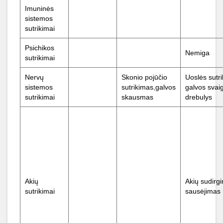
Imuninės
sistemos
sutrikimai
Psichikos
Nemiga
sutrikimai
Nervų
Skonio pojūčio
Uoslės sutr
sistemos
sutrikimas,galvos
galvos svai
sutrikimai
skausmas
drebulys
Akių
Akių sudirgi
sutrikimai
sausėjimas