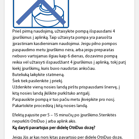
Prieš pirmą naudojimą, užtaisykite pompą išspausdami 4
įpurškimus į aplinką. Taip užtaisyta pompa yra paruošta
įprastiniam kasdieniniam naudojimui. Jeigu pilno pompos
paspaudimo metu įpurškimo nėra, arba jeigu preparatas
nebuvo vartojamas ilgiau kaip 6 dienas, dozavimo pompą
reikia vėl užtaisyti išspaudžiant 4 įpurškimus į aplinką, tokį patį
kiekį įpurškimų, kuris buvo naudotas anksčiau.
Buteliuką laikykite statmeną.
Šiek tiek pasilenkite į priekį.
Uždenkite vieną nosies landą pirštu prispausdami šnervę, į
kitą nosies landą įkiškite purkštuko antgalį.
Paspauskite pompą ir tuo pačiu metu įkvėpkite pro nosį.
Pakartokite procedūrą į kitą nosies landą.
Efektą pajusite per 5 – 15 minučių po įpurškimo.Stenkitės
nepurkšti OtriDuo į arba aplink akis.
Ką daryti pavartojus
per didelę
OtriDuo
dozę
?
Jeigu Jūs ar kas nors kitas pavartojo per didelę OtriDuo dozę,