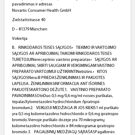
pavadinimas ir adresas
Novartis Consumer Health GmbH
Zielstattstrasse 40
D – 81379 München
Vokietija
B.
RINKODAROS TEISĖS SĄLYGOS•
TIEKIMO IR VARTOJIMO
SĄLYGOS AR APRIBOJIMAI, TAIKOMI RINKODAROS TEISĖS
TURĖTOJUINereceptinis vaistinis preparatas•
SĄLYGOS AR
APRIBOJIMAI, SKIRTI SAUGIAM IR VEIKSMINGAM VAISTINIO
PREPARATO VARTOJIMUI UŽTIKRINTINebūtini.•
KITOS
SĄLYGOSNėra.III PRIEDASŽENKLINIMAS IR PAKUOTĖS
LAPELISA. ŽENKLINIMASINFORMACIJA ANT IŠORINĖS
PAKUOTĖSKARTONO DĖŽUTĖ1.
VAISTINIO PREPARATO
PAVADINIMASOtriDuo 0,5 mg/0,6 mg/ml nosies purškalas,
tirpalasXylometazolini hydrochloridum /Ipratropii
bromidum2.
VEIKLIOJI MEDŽIAGA IR JOS KIEKIS1 ml purškalo
yra 0,5 mg ksilometazolino hidrochlorido ir 0,6 mg ipratropio
bromido.Vienoje purškalo dozėje yra 70 mikrogramų
ksilometazolino hidrochlorido ir 84 mikrogramai ipratropio
bromido.3.
PAGALBINIŲ MEDŽIAGŲ SĄRAŠASPagalbinės