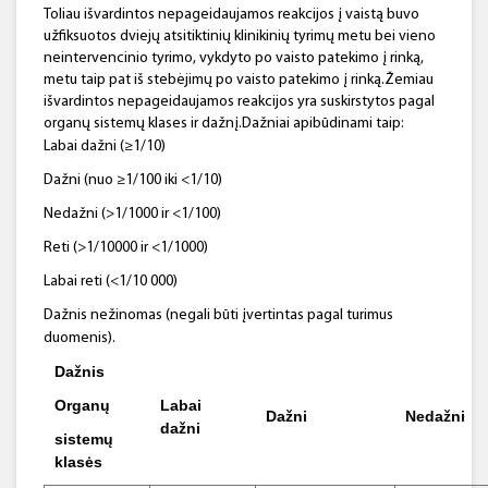
Toliau išvardintos nepageidaujamos reakcijos į vaistą buvo
užfiksuotos dviejų atsitiktinių klinikinių tyrimų metu bei vieno
neintervencinio tyrimo, vykdyto po vaisto patekimo į rinką,
metu taip pat iš stebėjimų po vaisto patekimo į rinką.Žemiau
išvardintos nepageidaujamos reakcijos yra suskirstytos pagal
organų sistemų klases ir dažnį.Dažniai apibūdinami taip:
Labai dažni (≥1/10)
Dažni (nuo ≥1/100 iki <1/10)
Nedažni (>1/1000 ir <1/100)
Reti (>1/10000 ir <1/1000)
Labai reti (<1/10 000)
Dažnis nežinomas (negali būti įvertintas pagal turimus
duomenis).
Dažnis
Organų
Labai
Dažni
Nedažni
dažni
sistemų
klasės