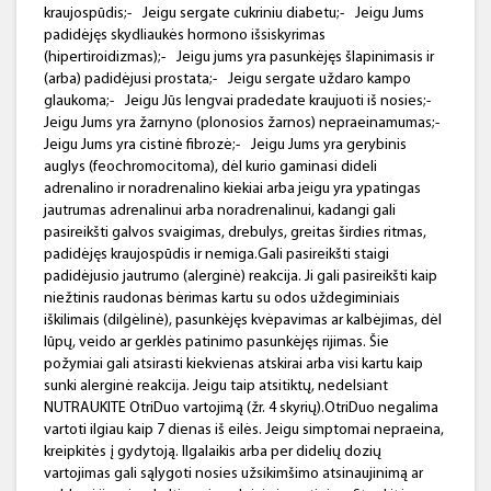
kraujospūdis;-
Jeigu sergate cukriniu diabetu;-
Jeigu Jums
padidėjęs skydliaukės hormono išsiskyrimas
(hipertiroidizmas);-
Jeigu jums yra pasunkėjęs šlapinimasis ir
(arba) padidėjusi prostata;-
Jeigu sergate uždaro kampo
glaukoma;-
Jeigu Jūs lengvai pradedate kraujuoti iš nosies;-
Jeigu Jums yra žarnyno (plonosios žarnos) nepraeinamumas;-
Jeigu Jums yra cistinė fibrozė;-
Jeigu Jums yra gerybinis
auglys (feochromocitoma), dėl kurio gaminasi dideli
adrenalino ir noradrenalino kiekiai arba jeigu yra ypatingas
jautrumas adrenalinui arba noradrenalinui, kadangi gali
pasireikšti galvos svaigimas, drebulys, greitas širdies ritmas,
padidėjęs kraujospūdis ir nemiga.Gali pasireikšti staigi
padidėjusio jautrumo (alerginė) reakcija. Ji gali pasireikšti kaip
niežtinis raudonas bėrimas kartu su odos uždegiminiais
iškilimais (dilgėlinė), pasunkėjęs kvėpavimas ar kalbėjimas, dėl
lūpų, veido ar gerklės patinimo pasunkėjęs rijimas. Šie
požymiai gali atsirasti kiekvienas atskirai arba visi kartu kaip
sunki alerginė reakcija. Jeigu taip atsitiktų, nedelsiant
NUTRAUKITE OtriDuo vartojimą (žr. 4 skyrių).OtriDuo negalima
vartoti ilgiau kaip 7 dienas iš eilės. Jeigu simptomai nepraeina,
kreipkitės į gydytoją. Ilgalaikis arba per didelių dozių
vartojimas gali sąlygoti nosies užsikimšimo atsinaujinimą ar