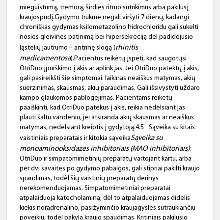
mieguistumą, tremorą, širdies ritmo sutrikimus arba pakilusį
kraujospūdį.Gydymo trukmė negali viršyti 7 dienų, kadangi
chroniškas gydymas ksilometazolino hidrochloridu gali sukelti
nosies gleivinės patinimą bei hipersekreciją dėl padidėjusio
rhinitis
ląstelių jautrumo – antrinę slogą (
medicamentosa
).Pacientus reikėtų įspėti, kad saugotųsi
OtriDuo įpurškimo į akis ar aplink jas. Jei OtriDuo patektų į akis,
gali pasireikšti šie simptomai: laikinas neaiškus matymas, akių
suerzinimas, skausmas, akių paraudimas. Gali išsivystyti uždaro
kampo glaukomos pablogėjimas. Pacientams reikėtų
paaiškinti, kad OtriDuo patekus į akis, reikia nedelsiant jas
plauti šaltu vandeniu, jei atsiranda akių skausmas ar neaiškus
matymas, nedelsiant kreiptis į gydytoją.4.5
Sąveika su kitais
Sąveika su
vaistiniais preparatais ir kitokia sąveika
monoaminooksidazės inhibitoriais (MAO inhibitoriais)
:
OtriDuo ir simpatomimetinių preparatų vartojant kartu, arba
per dvi savaites po gydymo pabaigos, gali stipriai pakilti kraujo
spaudimas, todėl šių vaistinių preparatų derinys
nerekomenduojamas. Simpatomimetiniai preparatai
atpalaiduoja katecholaminą, dėl to atpalaiduojamas didelis
kiekis noradrenalino, pasižyminčio kraujagysles sutraukiančiu
poveikiu, todėl pakyla kraujo spaudimas. Kritiniais pakilusio