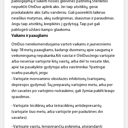
pablogėjimą ir sukelti nosies gleivinės patinimą.Stenkitės
nepurkšti OtriDuo aplink akis. Jei taip atsitiktų, gerai
praskalaukite akis šaltu vandeniu. Gali pasireikšti laikinas
neaiškus matymas, akių sudirginimas, skausmas ir paraudimas.
Jeigu taip atsitiktų, kreipkitės į gydytoją. Taip pat gali
pablogėti uždaro kampo glaukoma.
Vaikams ir paaugliams
OtriDuo nerekomenduojama vartoti vaikams ir jaunesniems
kaip 18 metų paaugliams, kadangi duomenų apie saugumą ir
veiksmingumą nepakanka.Kiti vaistai ir OtriDuoJeigu vartojate
arba neseniai vartojote kitų vaistų, arba dėl to nesate tikri,
apie tai pasakykite gydytojui arba vaistininkui. Ypatingai
svarbu pasakyti, jeigu:
- Vartojate monoamino oksidazės inhibitorių (vartojamų
depresijos gydymui). Šių preparatų vartojimo metu, arba per
dvi savaites po vartojimo nutraukimo, gali žymiai pakilti kraujo
spaudimas.
- Vartojate triciklinių arba tetraciklinių antidepresantų
(vartojate šiuo metu, arba vartojote per paskutines dvi
savaites).
- Vartojate vaistų, lengvinančių pykinimą, atsirandantį