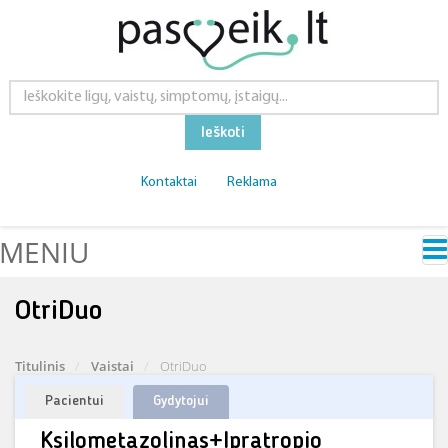
Ieškoti
Kontaktai
Reklama
MENIU
OtriDuo
Titulinis
Vaistai
OtriDuo
Pacientui
Gydytojui
Ksilometazolinas+Ipratropio