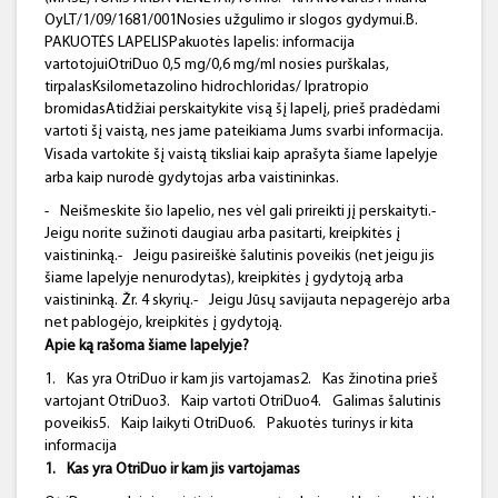
OyLT/1/09/1681/001Nosies užgulimo ir slogos gydymui.B.
PAKUOTĖS LAPELISPakuotės lapelis: informacija
vartotojuiOtriDuo 0,5 mg/0,6 mg/ml nosies purškalas,
tirpalasKsilometazolino hidrochloridas/ Ipratropio
bromidasAtidžiai perskaitykite visą šį lapelį, prieš pradėdami
vartoti šį vaistą, nes jame pateikiama Jums svarbi informacija.
Visada vartokite šį vaistą tiksliai kaip aprašyta šiame lapelyje
arba kaip nurodė gydytojas arba vaistininkas.
-
Neišmeskite šio lapelio, nes vėl gali prireikti jį perskaityti.-
Jeigu norite sužinoti daugiau arba pasitarti, kreipkitės į
vaistininką.-
Jeigu pasireiškė šalutinis poveikis (net jeigu jis
šiame lapelyje nenurodytas), kreipkitės į gydytoją arba
vaistininką. Žr. 4 skyrių.-
Jeigu Jūsų savijauta nepagerėjo arba
net pablogėjo, kreipkitės į gydytoją.
Apie ką rašoma šiame lapelyje?
1.
Kas yra OtriDuo ir kam jis vartojamas2.
Kas žinotina prieš
vartojant OtriDuo3.
Kaip vartoti OtriDuo4.
Galimas šalutinis
poveikis5.
Kaip laikyti OtriDuo6.
Pakuotės turinys ir kita
informacija
1.
Kas yra
OtriDuo
ir kam jis vartojamas