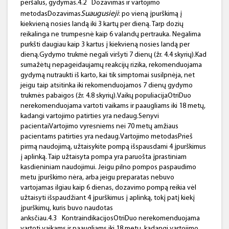
peršalus, gydymas.4.2
Dozavimas ir vartojimo
Suaugusieji
metodasDozavimas
: po vieną įpurškimą į
kiekvieną nosies landą iki 3 kartų per dieną. Tarp dozių
reikalinga ne trumpesnė kaip 6 valandų pertrauka. Negalima
purkšti daugiau kaip 3 kartus į kiekvieną nosies landą per
dieną.Gydymo trukmė negali viršyti 7 dienų (žr. 4.4 skyrių).Kad
sumažėtų nepageidaujamų reakcijų rizika, rekomenduojama
gydymą nutraukti iš karto, kai tik simptomai susilpnėja, net
jeigu taip atsitinka iki rekomenduojamos 7 dienų gydymo
trukmės pabaigos (žr. 4.8 skyrių).Vaikų populiacijaOtriDuo
nerekomenduojama vartoti vaikams ir paaugliams iki 18 metų,
kadangi vartojimo patirties yra nedaug.Senyvi
pacientaiVartojimo vyresniems nei 70 metų amžiaus
pacientams patirties yra nedaug.Vartojimo metodasPrieš
pirmą naudojimą, užtaisykite pompą išspausdami 4 įpurškimus
į aplinką. Taip užtaisyta pompa yra paruošta įprastiniam
kasdieniniam naudojimui. Jeigu pilno pompos paspaudimo
metu įpurškimo nėra, arba jeigu preparatas nebuvo
vartojamas ilgiau kaip 6 dienas, dozavimo pompą reikia vėl
užtaisyti išspaudžiant 4 įpurškimus į aplinką, tokį patį kiekį
įpurškimų, kuris buvo naudotas
anksčiau.4.3
KontraindikacijosOtriDuo nerekomenduojama
vartoti vaikams ir paaugliams iki 18 metų, kadangi vartojimo