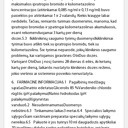
maksimalios ipratropio bromido ir ksilometazolino
koncentracijos (atitinkamai 0,085 ng/ml ir 0,13 ng/ml) buvo
pasiektos po atitinkamai 1 ir 2 valandų. Kiekis kraujyje labai
nedidelis. Tačiau, remiantis turimais duomenimis, manoma, kad
ipratropio bromidas ir ypatingai ksilometazolinas akumuliuosis,
esant rekomenduojamai 3 kartų per dieną
dozei.5.3
Ikiklinikinių saugumo tyrimų duomenysIkiklinikiniai
tyrimai buvo atlikti tiek su ipratropio bromidu, tiek su
ksilometazolinu. Šie tyrimai neparodė, jokių klinikinio saugumo
problemų, kai vartojamos įprastinės OtriDuo dozės.
Vartojant OtriDuo į nosį šunims 28 dienas iš eilės, iki keturių
kartų per dieną, laikantis nustatyto klinikinės dozės režimo,
jokio vietinio ar sisteminio poveikio nenustatyta.
6.
FARMACINĖ INFORMACIJA6.1
Pagalbinių medžiagų
sąrašasDinatrio edetatasGlicerolis 85 %Vandenilio chlorido
rūgštis (pH palaikymui)Natrio hidroksidas (pH
palaikymui)Išgrynintas
vanduo6.2
NesuderinamumasDuomenys
nebūtini.6.3
Tinkamumo laikas3 metai.6.4
Specialios laikymo
sąlygosŠiam vaistiniam preparatui specialių laikymo sąlygų
nereikia.6.5
Pakuotė ir jos turinys10 ml daugiadozis apytiksliai