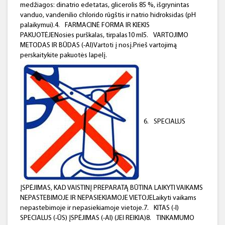
medžiagos: dinatrio edetatas, glicerolis 85 %, išgrynintas
vanduo, vandenilio chlorido rūgštis ir natrio hidroksidas (pH
palaikymui).4.
FARMACINĖ FORMA IR KIEKIS
PAKUOTĖJENosies purškalas, tirpalas10 ml5.
VARTOJIMO
METODAS IR BŪDAS (-AI)Vartoti į nosį.Prieš vartojimą
perskaitykite pakuotės lapelį.
6.
SPECIALUS
ĮSPĖJIMAS, KAD VAISTINĮ PREPARATĄ BŪTINA LAIKYTI VAIKAMS
NEPASTEBIMOJE IR NEPASIEKIAMOJE VIETOJELaikyti vaikams
nepastebimoje ir nepasiekiamoje vietoje.7.
KITAS (-I)
SPECIALUS (-ŪS) ĮSPĖJIMAS (-AI) (JEI REIKIA)8.
TINKAMUMO