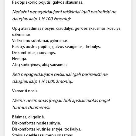
Pakitęs skonio pojūtis, galvos skausmas.
Nedažni nepageidaujami reiškiniai (
gali pasireikšti
ne
daugiau kaip
1
iš
100 žmonių):
Opų atsiradimas nosyje, čiaudulys, gerklės skausmas, kosulys,
užkimimas.
Virškinimo sutrikimai, pykinimas.
Pakitęs uoslės pojūtis, galvos svaigimas, drebulys.
Diskomfortas, nuovargis.
Nemiga.
Akių sudirgimas, akių sausumas.
Reti nepageidaujami reiškiniai (
gali pasireikšti
ne
daugiau kaip
1
iš
1000 žmonių):
Varvanti nosis.
Dažnis nežinomas (negali būti
apskaičiuotas
pagal
turimus duomenis):
Bėrimas, dilgėlinė.
Diskomfortas nosies srityje.
Diskomfortas krūtinės srityje, troškulys.
Staigus gerklės raumenų spazmas.