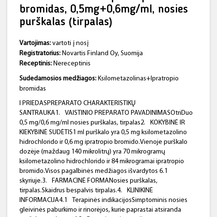
bromidas, 0,5mg+0,6mg/ml, nosies
purškalas (tirpalas)
Vartojimas:
vartoti į nosį
Registratorius:
Novartis Finland Oy, Suomija
Receptinis:
Nereceptinis
Sudedamosios medžiagos:
Ksilometazolinas+Ipratropio
bromidas
I PRIEDASPREPARATO CHARAKTERISTIKŲ
SANTRAUKA1.
VAISTINIO PREPARATO PAVADINIMASOtriDuo
0,5 mg/0,6 mg/ml nosies purškalas, tirpalas2.
KOKYBINĖ IR
KIEKYBINĖ SUDĖTIS1 ml purškalo yra 0,5 mg ksilometazolino
hidrochlorido ir 0,6 mg ipratropio bromido.Vienoje purškalo
dozėje (maždaug 140 mikrolitrų) yra 70 mikrogramų
ksilometazolino hidrochlorido ir 84 mikrogramai ipratropio
bromido.Visos pagalbinės medžiagos išvardytos 6.1
skyriuje.3.
FARMACINĖ FORMANosies purškalas,
tirpalas.Skaidrus bespalvis tirpalas.4.
KLINIKINĖ
INFORMACIJA4.1
Terapinės indikacijosSimptominis nosies
gleivinės paburkimo ir rinorėjos, kurie paprastai atsiranda