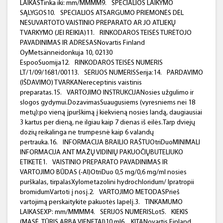
LAIKASTinka iki: mm/MMMM9.
SPECIALIOS LAIKYMO
SĄLYGOS10.
SPECIALIOS ATSARGUMO PRIEMONĖS DĖL
NESUVARTOTO VAISTINIO PREPARATO AR JO ATLIEKŲ
TVARKYMO (JEI REIKIA)11.
RINKODAROS TEISĖS TURĖTOJO
PAVADINIMAS IR ADRESASNovartis Finland
OyMetsänneidonkuja 10, 02130
EspooSuomija12.
RINKODAROS TEISĖS NUMERIS
LT/1/09/1681/00113.
SERIJOS NUMERISSerija:14.
PARDAVIMO
(IŠDAVIMO) TVARKANereceptinis vaistinis
preparatas.15.
VARTOJIMO INSTRUKCIJANosies užgulimo ir
slogos gydymui.DozavimasSuaugusiems (vyresniems nei 18
metų):po vieną įpurškimą į kiekvieną nosies landą, daugiausiai
3 kartus per dieną, ne ilgiau kaip 7 dienas iš eilės.Tarp dviejų
dozių reikalinga ne trumpesnė kaip 6 valandų
pertrauka.16.
INFORMACIJA BRAILIO RAŠTUOtriDuoMINIMALI
INFORMACIJA ANT MAŽŲ VIDINIŲ PAKUOČIŲBUTELIUKO
ETIKETĖ1.
VAISTINIO PREPARATO PAVADINIMAS IR
VARTOJIMO BŪDAS (-AI)OtriDuo 0,5 mg/0,6 mg/ml nosies
purškalas, tirpalasXylometazolini hydrochloridum/ Ipratropii
bromidumVartoti į nosį.2.
VARTOJIMO METODASPrieš
vartojimą perskaitykite pakuotės lapelį.3.
TINKAMUMO
LAIKASEXP: mm/MMMM4.
SERIJOS NUMERISLot5.
KIEKIS
(MASĖ, TŪRIS ARBA VIENETAI)10 ml6.
KITANovartis Finland