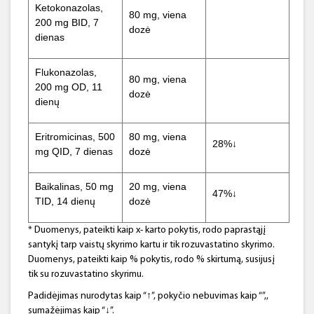
Ketokonazolas,
80 mg, viena
200 mg BID, 7
dozė
dienas
Flukonazolas,
80 mg, viena
200 mg OD, 11
dozė
dienų
Eritromicinas, 500
80 mg, viena
28%↓
mg QID, 7 dienas
dozė
Baikalinas, 50 mg
20 mg, viena
47%↓
TID, 14 dienų
dozė
* Duomenys, pateikti kaip x- karto pokytis, rodo paprastąjį
santykį tarp vaistų skyrimo kartu ir tik rozuvastatino skyrimo.
Duomenys, pateikti kaip % pokytis, rodo % skirtumą, susijusį
tik su rozuvastatino skyrimu.
Padidėjimas nurodytas kaip “↑”, pokyčio nebuvimas kaip “”,,
sumažėjimas kaip “↓”.