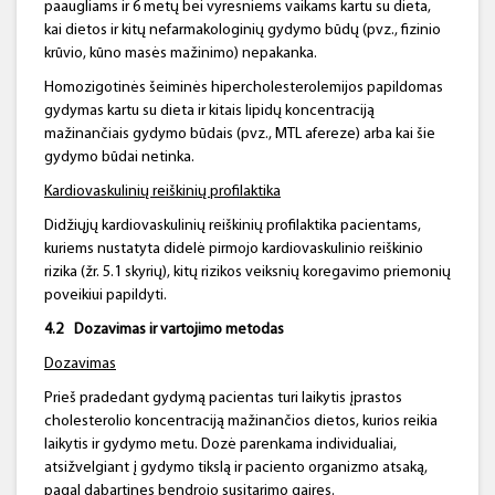
paaugliams ir 6 metų bei vyresniems vaikams kartu su dieta,
kai dietos ir kitų nefarmakologinių gydymo būdų (pvz., fizinio
krūvio, kūno masės mažinimo) nepakanka.
Homozigotinės šeiminės hipercholesterolemijos papildomas
gydymas kartu su dieta ir kitais lipidų koncentraciją
mažinančiais gydymo būdais (pvz., MTL afereze) arba kai šie
gydymo būdai netinka.
Kardiovaskulinių reiškinių profilaktika
Didžiųjų kardiovaskulinių reiškinių profilaktika pacientams,
kuriems nustatyta didelė pirmojo kardiovaskulinio reiškinio
rizika (žr. 5.1 skyrių), kitų rizikos veiksnių koregavimo priemonių
poveikiui papildyti.
4.2
Dozavimas ir vartojimo metodas
Dozavimas
Prieš pradedant gydymą pacientas turi laikytis įprastos
cholesterolio koncentraciją mažinančios dietos, kurios reikia
laikytis ir gydymo metu. Dozė parenkama individualiai,
atsižvelgiant į gydymo tikslą ir paciento organizmo atsaką,
pagal dabartines bendrojo susitarimo gaires.