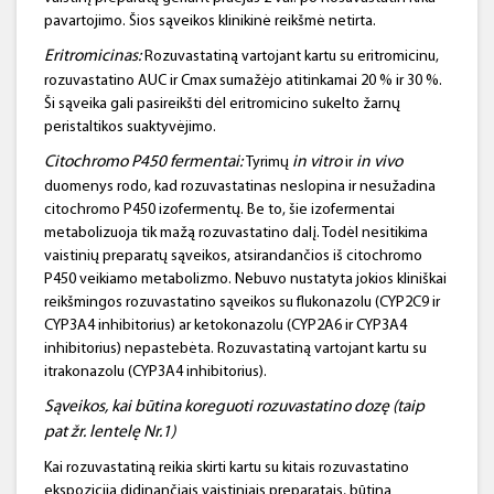
pavartojimo. Šios sąveikos klinikinė reikšmė netirta.
Eritromicinas
:
Rozuvastatiną vartojant kartu su eritromicinu,
rozuvastatino AUC ir Cmax sumažėjo atitinkamai 20 % ir 30 %.
Ši sąveika gali pasireikšti dėl eritromicino sukelto žarnų
peristaltikos suaktyvėjimo.
Citochromo
P450 fermentai:
in
vitro
in
vivo
Tyrimų
ir
duomenys rodo, kad rozuvastatinas neslopina ir nesužadina
citochromo P450 izofermentų. Be to, šie izofermentai
metabolizuoja tik mažą rozuvastatino dalį. Todėl nesitikima
vaistinių preparatų sąveikos, atsirandančios iš citochromo
P450 veikiamo metabolizmo. Nebuvo nustatyta jokios kliniškai
reikšmingos rozuvastatino sąveikos su flukonazolu (CYP2C9 ir
CYP3A4 inhibitorius) ar ketokonazolu (CYP2A6 ir CYP3A4
inhibitorius) nepastebėta. Rozuvastatiną vartojant kartu su
itrakonazolu (CYP3A4 inhibitorius).
Sąveikos, kai būtina koreguoti
rozuvastatino
dozę (taip
pat žr. lentelę Nr.1)
Kai rozuvastatiną reikia skirti kartu su kitais rozuvastatino
ekspoziciją didinančiais vaistiniais preparatais, būtina