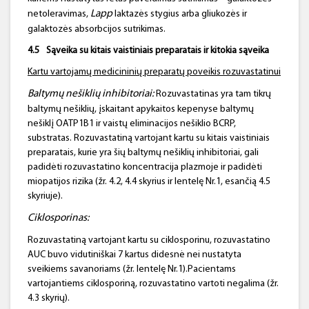
Lapp
netoleravimas,
laktazės stygius arba gliukozės ir
galaktozės absorbcijos sutrikimas.
4.5
Sąveika su kitais vaistiniais preparatais ir kitokia sąveika
Kartu vartojamų medicininių preparatų poveikis
rozuvastatinui
Baltymų nešiklių inhibitoriai:
Rozuvastatinas yra tam tikrų
baltymų nešiklių, įskaitant apykaitos kepenyse baltymų
nešiklį OATP1B1 ir vaistų eliminacijos nešiklio BCRP,
substratas. Rozuvastatiną vartojant kartu su kitais vaistiniais
preparatais, kurie yra šių baltymų nešiklių inhibitoriai, gali
padidėti rozuvastatino koncentracija plazmoje ir padidėti
miopatijos rizika (žr. 4.2, 4.4 skyrius ir lentelę Nr.1, esančią 4.5
skyriuje).
Ciklosporinas
:
Rozuvastatiną vartojant kartu su ciklosporinu, rozuvastatino
AUC buvo vidutiniškai 7 kartus didesnė nei nustatyta
sveikiems savanoriams (žr. lentelę Nr.1).Pacientams
vartojantiems ciklosporiną, rozuvastatino vartoti negalima (žr.
4.3 skyrių).