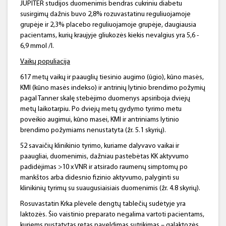
JUPITER studijos duomenimis bendras cukriniu diabetu
susirgimų dažnis buvo 2,8% rozuvastatinu reguliuojamoje
grupėje ir 2,3% placebo reguliuojamoje grupėje, daugiausia
pacientams, kurių kraujyje gliukozės kiekis nevalgius yra 5,6 -
6,9 mmol /l.
Vaikų populiacija
617 metų vaikų ir paauglių tiesinio augimo (ūgio), kūno masės,
KMI (kūno masės indekso) ir antrinių lytinio brendimo požymių
pagal Tanner skalę stebėjimo duomenys apsiriboja dviejų
metų laikotarpiu. Po dviejų metų gydymo tyrimo metu
poveikio augimui, kūno masei, KMI ir antriniams lytinio
brendimo požymiams nenustatyta (žr. 5.1 skyrių).
52 savaičių klinikinio tyrimo, kuriame dalyvavo vaikai ir
paaugliai, duomenimis, dažniau pastebėtas KK aktyvumo
padidėjimas >10 x VNR ir atsirado raumenų simptomų po
mankštos arba didesnio fizinio aktyvumo, palyginti su
klinikinių tyrimų su suaugusiaisiais duomenimis (žr. 4.8 skyrių).
Rosuvastatin Krka plėvele dengtų tablečių sudėtyje yra
laktozės. Šio vaistinio preparato negalima vartoti pacientams,
kuriems nustatytas retas paveldimas sutrikimas – galaktozės