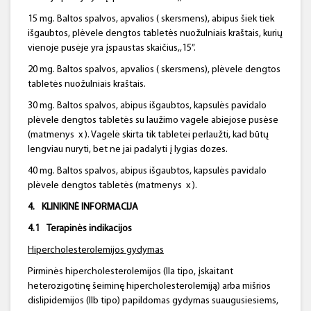
15 mg. Baltos spalvos, apvalios ( skersmens), abipus šiek tiek
išgaubtos, plėvele dengtos tabletės nuožulniais kraštais, kurių
vienoje pusėje yra įspaustas skaičius,,15”.
20 mg. Baltos spalvos, apvalios ( skersmens), plėvele dengtos
tabletės nuožulniais kraštais.
30 mg. Baltos spalvos, abipus išgaubtos, kapsulės pavidalo
plėvele dengtos tabletės su laužimo vagele abiejose pusėse
(matmenys x ). Vagelė skirta tik tabletei perlaužti, kad būtų
lengviau nuryti, bet ne jai padalyti į lygias dozes.
40 mg. Baltos spalvos, abipus išgaubtos, kapsulės pavidalo
plėvele dengtos tabletės (matmenys x ).
4.
KLINIKINĖ INFORMACIJA
4.1
Terapinės indikacijos
Hipercholesterolemijos
gydymas
Pirminės hipercholesterolemijos (IIa tipo, įskaitant
heterozigotinę šeiminę hipercholesterolemiją) arba mišrios
dislipidemijos (IIb tipo) papildomas gydymas suaugusiesiems,