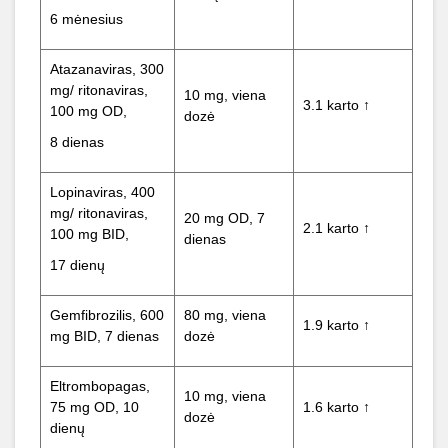
6 mėnesius
Atazanaviras, 300
mg/ ritonaviras,
10 mg, viena
3.1 karto ↑
100 mg OD,
dozė
8 dienas
Lopinaviras, 400
mg/ ritonaviras,
20 mg OD, 7
2.1 karto ↑
100 mg BID,
dienas
17 dienų
Gemfibrozilis, 600
80 mg, viena
1.9 karto ↑
mg BID, 7 dienas
dozė
Eltrombopagas,
10 mg, viena
75 mg OD, 10
1.6 karto ↑
dozė
dienų