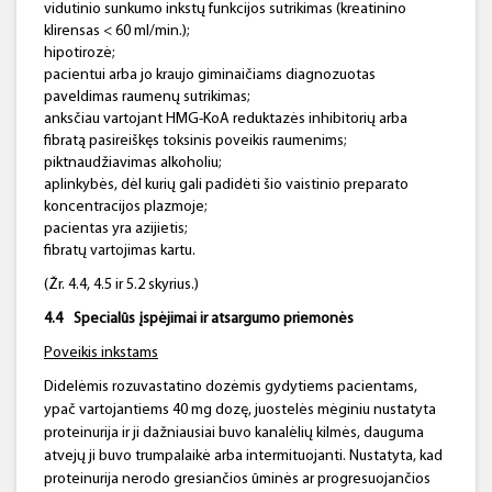
vidutinio sunkumo inkstų funkcijos sutrikimas (kreatinino
klirensas < 60 ml/min.);
hipotirozė;
pacientui arba jo kraujo giminaičiams diagnozuotas
paveldimas raumenų sutrikimas;
anksčiau vartojant HMG-KoA reduktazės inhibitorių arba
fibratą pasireiškęs toksinis poveikis raumenims;
piktnaudžiavimas alkoholiu;
aplinkybės, dėl kurių gali padidėti šio vaistinio preparato
koncentracijos plazmoje;
pacientas yra azijietis;
fibratų vartojimas kartu.
(Žr. 4.4, 4.5 ir 5.2 skyrius.)
4.4
Specialūs įspėjimai ir atsargumo priemonės
Poveikis inkstams
Didelėmis rozuvastatino dozėmis gydytiems pacientams,
ypač vartojantiems 40 mg dozę, juostelės mėginiu nustatyta
proteinurija ir ji dažniausiai buvo kanalėlių kilmės, dauguma
atvejų ji buvo trumpalaikė arba intermituojanti. Nustatyta, kad
proteinurija nerodo gresiančios ūminės ar progresuojančios