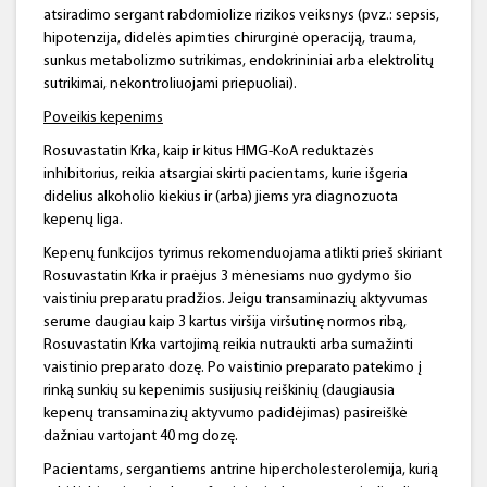
atsiradimo sergant rabdomiolize rizikos veiksnys (pvz.: sepsis,
hipotenzija, didelės apimties chirurginė operaciją, trauma,
sunkus metabolizmo sutrikimas, endokrininiai arba elektrolitų
sutrikimai, nekontroliuojami priepuoliai).
Poveikis kepenims
Rosuvastatin Krka, kaip ir kitus HMG-KoA reduktazės
inhibitorius, reikia atsargiai skirti pacientams, kurie išgeria
didelius alkoholio kiekius ir (arba) jiems yra diagnozuota
kepenų liga.
Kepenų funkcijos tyrimus rekomenduojama atlikti prieš skiriant
Rosuvastatin Krka ir praėjus 3 mėnesiams nuo gydymo šio
vaistiniu preparatu pradžios. Jeigu transaminazių aktyvumas
serume daugiau kaip 3 kartus viršija viršutinę normos ribą,
Rosuvastatin Krka vartojimą reikia nutraukti arba sumažinti
vaistinio preparato dozę. Po vaistinio preparato patekimo į
rinką sunkių su kepenimis susijusių reiškinių (daugiausia
kepenų transaminazių aktyvumo padidėjimas) pasireiškė
dažniau vartojant 40 mg dozę.
Pacientams, sergantiems antrine hipercholesterolemija, kurią