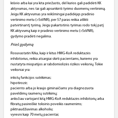
krūvio arba kai yra kita priežastis, dėl kurios gali padidėti KK
aktyvumas, nes tai gali apsunkinti tyrimo duomenų vertinimą.
Jeigu KK aktyvumas yra reikšmingai padidėjęs pradinio
vertinimo metu (>5xVNR), per 57 paras reikia atlikti
patvirtinantį tyrimą. Jeigu pakartotinis tyrimas rodo tokį patį
KK aktyvumą kaip ir pradinio vertinimo metu (>5xVNR),
gydymo pradėti negalima.
Prieš gydymą
Rosuvastatin Krka, kaip ir kitus HMG-KoA reduktazės
inhibitorius, reikia atsargiai skirti pacientams, kuriems yra
nustatyta miopatijos ar rabdomiolizės rizikos veiksnių. Tokie
veiksniai yra:
inkstų funkcijos sutrikimas;
hipotirozė;
paciento arba jo kraujo giminaičiams yra diagnozuota
paveldimų raumenų sutrikimų;
anksčiau vartojant kitą HMG-KoA reduktazės inhibitorių arba
fibratų pasireiškė toksinis poveikis raumenims;
piktnaudžiavimas alkoholiu;
vyresni kaip 70 metų pacientai;