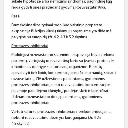
sukėlė hipotirozė arba nefrozinis sindromas, pagrindinę ligą
reikia gydyti prieš pradedant gydymą Rosuvastatin Krka.
Rasė
Farmakokinetikos tyrimai rodo, kad vaistinio preparato
ekspozicija iš Azijos kilusių tiriamųjų organizme yra didesnė,
palyginti su europidų (žr. 4.2, 4.3 ir 5.2 skyrius).
Proteazės inhibitoriai
Padidėjusi rozuvastatino sisteminė ekspozicija buvo stebima
pacientų, vartojusių rozuvastatiną kartu su įvairiais proteazės
inhibitoriais derinyje su ritonaviru, organizme. Reikėtų
apsvarstyti tiek lipidų koncentracijos mažinimo naudą, skiriant
rozuvastatiną ŽIV užkrėstiems pacientams, gydomiems
proteazės inhibitoriais, tiek ir rozuvastatino koncentracijos
plazmoje padidėjimo tikimybę, pradėjus skirti ir laipsniškai
didinant rozuvastatino dozę pacientams, gydomiems
proteazės inhibitoriais.
Vartoti kartu su proteazės inhibitoriais nerekomenduojama,
nebent rozuvastatino dozė yra koreguojama (žr. 4.2 ir
4.5 skyrius).