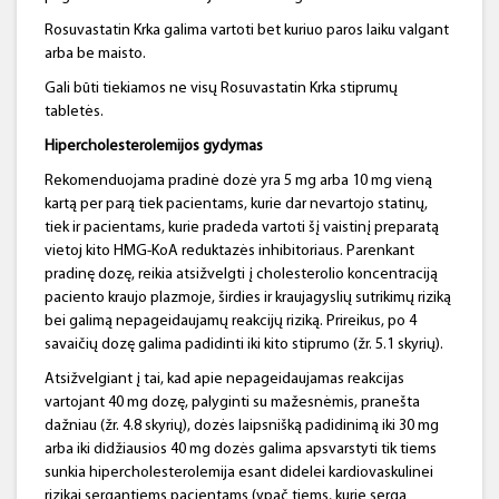
Rosuvastatin Krka galima vartoti bet kuriuo paros laiku valgant
arba be maisto.
Gali būti tiekiamos ne visų Rosuvastatin Krka stiprumų
tabletės.
Hipercholesterolemijos
gydymas
Rekomenduojama pradinė dozė yra 5 mg arba 10 mg vieną
kartą per parą tiek pacientams, kurie dar nevartojo statinų,
tiek ir pacientams, kurie pradeda vartoti šį vaistinį preparatą
vietoj kito HMG-KoA reduktazės inhibitoriaus. Parenkant
pradinę dozę, reikia atsižvelgti į cholesterolio koncentraciją
paciento kraujo plazmoje, širdies ir kraujagyslių sutrikimų riziką
bei galimą nepageidaujamų reakcijų riziką. Prireikus, po 4
savaičių dozę galima padidinti iki kito stiprumo (žr. 5.1 skyrių).
Atsižvelgiant į tai, kad apie nepageidaujamas reakcijas
vartojant 40 mg dozę, palyginti su mažesnėmis, pranešta
dažniau (žr. 4.8 skyrių), dozės laipsnišką padidinimą iki 30 mg
arba iki didžiausios 40 mg dozės galima apsvarstyti tik tiems
sunkia hipercholesterolemija esant didelei kardiovaskulinei
rizikai sergantiems pacientams (ypač tiems, kurie serga