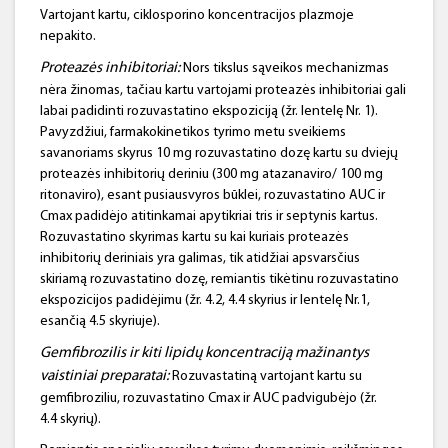
Vartojant kartu, ciklosporino koncentracijos plazmoje
nepakito.
Proteazės inhibitoriai:
Nors tikslus sąveikos mechanizmas
nėra žinomas, tačiau kartu vartojami proteazės inhibitoriai gali
labai padidinti rozuvastatino ekspoziciją (žr. lentelę Nr. 1).
Pavyzdžiui, farmakokinetikos tyrimo metu sveikiems
savanoriams skyrus 10 mg rozuvastatino dozę kartu su dviejų
proteazės inhibitorių deriniu (300 mg atazanaviro/ 100 mg
ritonaviro), esant pusiausvyros būklei, rozuvastatino AUC ir
Cmax padidėjo atitinkamai apytikriai tris ir septynis kartus.
Rozuvastatino skyrimas kartu su kai kuriais proteazės
inhibitorių deriniais yra galimas, tik atidžiai apsvarsčius
skiriamą rozuvastatino dozę, remiantis tikėtinu rozuvastatino
ekspozicijos padidėjimu (žr. 4.2, 4.4 skyrius ir lentelę Nr.1,
esančią 4.5 skyriuje).
Gemfibrozilis
ir kiti lipidų koncentraciją mažinantys
vaistiniai preparatai:
Rozuvastatiną vartojant kartu su
gemfibroziliu, rozuvastatino Cmax ir AUC padvigubėjo (žr.
4.4 skyrių).