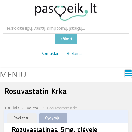
Ieškoti
Kontaktai
Reklama
MENIU
Rosuvastatin Krka
Titulinis
Vaistai
Rosuvastatin Krka
Pacientui
Gydytojui
Rozuvastatinas, 5mg, plėvele