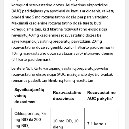
koreguoti rozuvastatino dozes. Jei tikėtinas ekspozicijos
(AUC) padidėjimas yra apytikriai du kartus ar didesnis, reikėtų
pradėti nuo 5 mg rozuvastatino dozės per parą vartojimo.
Maksimali kasdieninė rozuvastatino dozė turėtų būti
koreguojama taip, kad tikėtina rozuvastatino ekspozicija
neviršytų 40 mg kasdieninės rozuvastatino dozės be
sąveikaujančių vaistinių preparatų, pavyzdžiui, 20 mg
rozuvastatino dozė su gemfibroziliu (1.9 karto padidėjimas) ir
10 mg rozuvastatino dozė su atazanaviro/ ritonaviro deriniu
(3.1 karto padidėjimas).
Lentelė Nr.1. Kartu vartojamų vaistinių preparatų poveikis
rozuvastatino ekspozicijai (AUC; mažėjančio dydžio tvarka),
remiantis paskelbtais klinikinių turimų rezultatais
Sąveikaujančių
Rozuvastatino
Rozuvastatino
vaistų
dozavimas
AUC pokytis*
dozavimas
Ciklosporinas, 75
mg BID iki 200
10 mg OD, 10
7.1 karto ↑
mg BID,
dienų