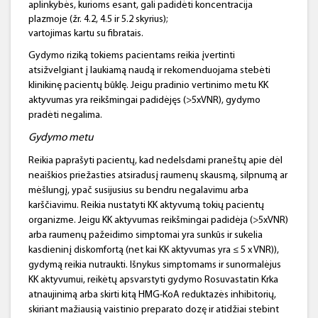
aplinkybės, kurioms esant, gali padidėti koncentracija
plazmoje (žr. 4.2, 4.5 ir 5.2 skyrius);
vartojimas kartu su fibratais.
Gydymo riziką tokiems pacientams reikia įvertinti
atsižvelgiant į laukiamą naudą ir rekomenduojama stebėti
klinikinę pacientų būklę. Jeigu pradinio vertinimo metu KK
aktyvumas yra reikšmingai padidėjęs (>5xVNR), gydymo
pradėti negalima.
Gydymo metu
Reikia paprašyti pacientų, kad nedelsdami praneštų apie dėl
neaiškios priežasties atsiradusį raumenų skausmą, silpnumą ar
mėšlungį, ypač susijusius su bendru negalavimu arba
karščiavimu. Reikia nustatyti KK aktyvumą tokių pacientų
organizme. Jeigu KK aktyvumas reikšmingai padidėja (>5xVNR)
arba raumenų pažeidimo simptomai yra sunkūs ir sukelia
kasdieninį diskomfortą (net kai KK aktyvumas yra ≤ 5 x VNR)),
gydymą reikia nutraukti. Išnykus simptomams ir sunormalėjus
KK aktyvumui, reikėtų apsvarstyti gydymo Rosuvastatin Krka
atnaujinimą arba skirti kitą HMG-KoA reduktazės inhibitorių,
skiriant mažiausią vaistinio preparato dozę ir atidžiai stebint