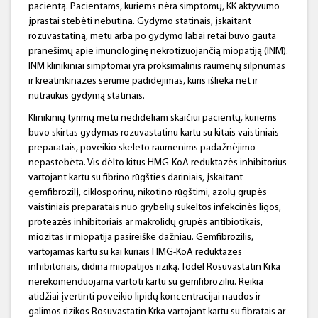
pacientą. Pacientams, kuriems nėra simptomų, KK aktyvumo
įprastai stebėti nebūtina. Gydymo statinais, įskaitant
rozuvastatiną, metu arba po gydymo labai retai buvo gauta
pranešimų apie imunologinę nekrotizuojančią miopatiją (INM).
INM klinikiniai simptomai yra proksimalinis raumenų silpnumas
ir kreatinkinazės serume padidėjimas, kuris išlieka net ir
nutraukus gydymą statinais.
Klinikinių tyrimų metu nedideliam skaičiui pacientų, kuriems
buvo skirtas gydymas rozuvastatinu kartu su kitais vaistiniais
preparatais, poveikio skeleto raumenims padažnėjimo
nepastebėta. Vis dėlto kitus HMG-KoA reduktazės inhibitorius
vartojant kartu su fibrino rūgšties dariniais, įskaitant
gemfibrozilį, ciklosporinu, nikotino rūgštimi, azolų grupės
vaistiniais preparatais nuo grybelių sukeltos infekcinės ligos,
proteazės inhibitoriais ar makrolidų grupės antibiotikais,
miozitas ir miopatija pasireiškė dažniau. Gemfibrozilis,
vartojamas kartu su kai kuriais HMG-KoA reduktazės
inhibitoriais, didina miopatijos riziką. Todėl Rosuvastatin Krka
nerekomenduojama vartoti kartu su gemfibroziliu. Reikia
atidžiai įvertinti poveikio lipidų koncentracijai naudos ir
galimos rizikos Rosuvastatin Krka vartojant kartu su fibratais ar