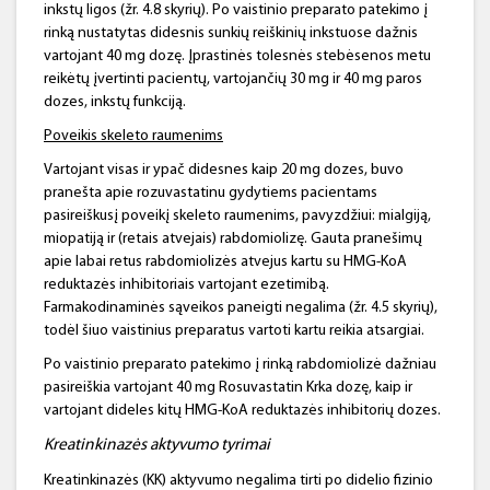
inkstų ligos (žr. 4.8 skyrių). Po vaistinio preparato patekimo į
rinką nustatytas didesnis sunkių reiškinių inkstuose dažnis
vartojant 40 mg dozę. Įprastinės tolesnės stebėsenos metu
reikėtų įvertinti pacientų, vartojančių 30 mg ir 40 mg paros
dozes, inkstų funkciją.
Poveikis skeleto raumenims
Vartojant visas ir ypač didesnes kaip 20 mg dozes, buvo
pranešta apie rozuvastatinu gydytiems pacientams
pasireiškusį poveikį skeleto raumenims, pavyzdžiui: mialgiją,
miopatiją ir (retais atvejais) rabdomiolizę. Gauta pranešimų
apie labai retus rabdomiolizės atvejus kartu su HMG-KoA
reduktazės inhibitoriais vartojant ezetimibą.
Farmakodinaminės sąveikos paneigti negalima (žr. 4.5 skyrių),
todėl šiuo vaistinius preparatus vartoti kartu reikia atsargiai.
Po vaistinio preparato patekimo į rinką rabdomiolizė dažniau
pasireiškia vartojant 40 mg Rosuvastatin Krka dozę, kaip ir
vartojant dideles kitų HMG-KoA reduktazės inhibitorių dozes.
Kreatinkinazės
aktyvumo tyrimai
Kreatinkinazės (KK) aktyvumo negalima tirti po didelio fizinio