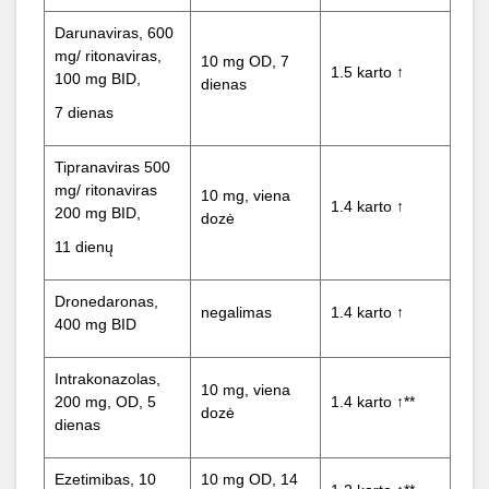
Darunaviras, 600
mg/ ritonaviras,
10 mg OD, 7
1.5 karto ↑
100 mg BID,
dienas
7 dienas
Tipranaviras 500
mg/ ritonaviras
10 mg, viena
1.4 karto ↑
200 mg BID,
dozė
11 dienų
Dronedaronas,
negalimas
1.4 karto ↑
400 mg BID
Intrakonazolas,
10 mg, viena
200 mg, OD, 5
1.4 karto ↑**
dozė
dienas
Ezetimibas, 10
10 mg OD, 14