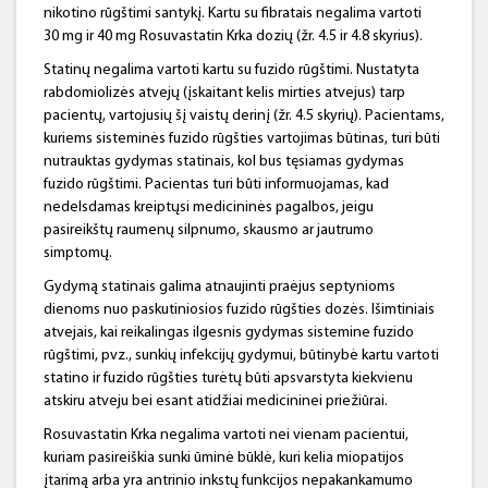
nikotino rūgštimi santykį. Kartu su fibratais negalima vartoti
30 mg ir 40 mg Rosuvastatin Krka dozių (žr. 4.5 ir 4.8 skyrius).
Statinų negalima vartoti kartu su fuzido rūgštimi. Nustatyta
rabdomiolizės atvejų (įskaitant kelis mirties atvejus) tarp
pacientų, vartojusių šį vaistų derinį (žr. 4.5 skyrių). Pacientams,
kuriems sisteminės fuzido rūgšties vartojimas būtinas, turi būti
nutrauktas gydymas statinais, kol bus tęsiamas gydymas
fuzido rūgštimi. Pacientas turi būti informuojamas, kad
nedelsdamas kreiptųsi medicininės pagalbos, jeigu
pasireikštų raumenų silpnumo, skausmo ar jautrumo
simptomų.
Gydymą statinais galima atnaujinti praėjus septynioms
dienoms nuo paskutiniosios fuzido rūgšties dozės. Išimtiniais
atvejais, kai reikalingas ilgesnis gydymas sistemine fuzido
rūgštimi, pvz., sunkių infekcijų gydymui, būtinybė kartu vartoti
statino ir fuzido rūgšties turėtų būti apsvarstyta kiekvienu
atskiru atveju bei esant atidžiai medicininei priežiūrai.
Rosuvastatin Krka negalima vartoti nei vienam pacientui,
kuriam pasireiškia sunki ūminė būklė, kuri kelia miopatijos
įtarimą arba yra antrinio inkstų funkcijos nepakankamumo