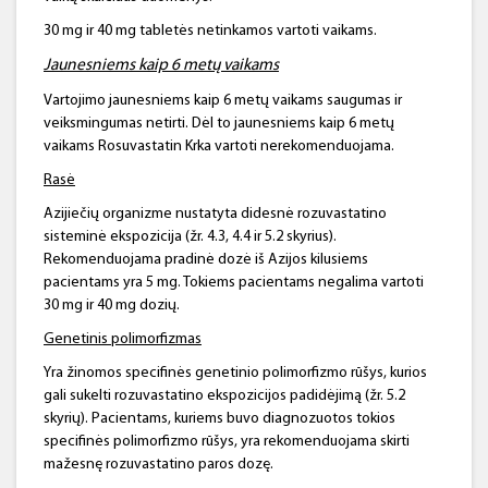
30 mg ir 40 mg tabletės netinkamos vartoti vaikams.
Jaunesniems kaip
6
metų vaikams
Vartojimo jaunesniems kaip 6 metų vaikams saugumas ir
veiksmingumas netirti. Dėl to jaunesniems kaip 6 metų
vaikams Rosuvastatin Krka vartoti nerekomenduojama.
Rasė
Azijiečių organizme nustatyta didesnė rozuvastatino
sisteminė ekspozicija (žr. 4.3, 4.4 ir 5.2 skyrius).
Rekomenduojama pradinė dozė iš Azijos kilusiems
pacientams yra 5 mg. Tokiems pacientams negalima vartoti
30 mg ir 40 mg dozių.
Genetinis polimorfizmas
Yra žinomos specifinės genetinio polimorfizmo rūšys, kurios
gali sukelti rozuvastatino ekspozicijos padidėjimą (žr. 5.2
skyrių). Pacientams, kuriems buvo diagnozuotos tokios
specifinės polimorfizmo rūšys, yra rekomenduojama skirti
mažesnę rozuvastatino paros dozę.