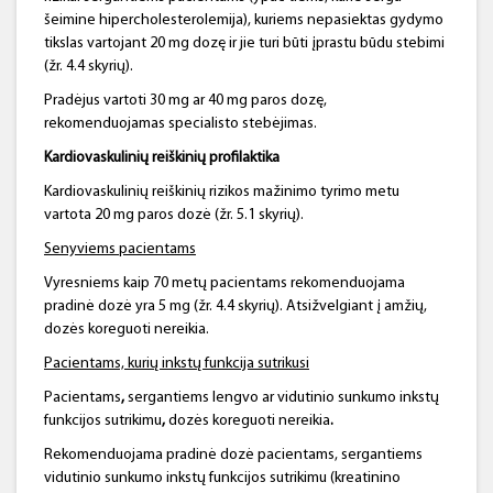
šeimine hipercholesterolemija), kuriems nepasiektas gydymo
tikslas vartojant 20 mg dozę ir jie turi būti įprastu būdu stebimi
(žr. 4.4 skyrių).
Pradėjus vartoti 30 mg ar 40 mg paros dozę,
rekomenduojamas specialisto stebėjimas.
Kardiovaskulinių reiškinių profilaktika
Kardiovaskulinių reiškinių rizikos mažinimo tyrimo metu
vartota 20 mg paros dozė (žr. 5.1 skyrių).
Senyviems pacientams
Vyresniems kaip 70 metų pacientams rekomenduojama
pradinė dozė yra 5 mg (žr. 4.4 skyrių). Atsižvelgiant į amžių,
dozės koreguoti nereikia.
Pacientams, kurių inkstų funkcija sutrikusi
Pacientams
,
sergantiems lengvo
ar
vidutinio sunkumo inkstų
funkcijos sutrikimu
,
dozės koreguoti nereikia
.
Rekomenduojama pradinė dozė pacientams, sergantiems
vidutinio sunkumo inkstų funkcijos sutrikimu (kreatinino