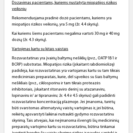
Dozavimas pacientams, kuriems nustatyta
miopatijos
rizikos
veiksnių
Rekomenduojama pradinė dozė pacientams, kuriems yra
miopatijos rizikos veiksnių, yra 5 mg (žr. 4.4 skyrių).
Kai kuriems šiems pacientams negalima vartoti 30 mg ir 40 mg
dozių (žr. 4.3 skyrių).
Vartojimas kartu su kitais vaistais
Rozuvastatinas yra įvairių baltymų nešiklių (pvz., OATP1B1 ir
BCRP) substratas. Miopatijos rizika (įskaitant rabdiomiolizę)
padidėja, kai rozuvastatinas yra vartojamas kartu su tam tikrais
medicininiais preparatais, kurie, dėl sąveikos su šiais baltymų
nešikliais (pvz., ciklosporinu ir tam tikrais proteazės
inhibitoriais, įskaitant ritonaviro derinį su atazanaviru,
lopinaviru ir/ ar tipranaviru; žr. 4.4 ir 4.5 skyrius) gali padidinti
rozuvastatino koncentraciją plazmoje. Jei įmanoma, turėtų
būti svarstomas alternatyvių vaistų vartojimas ir, jei būtina,
reikėtų apsvarstyti laikinai nutraukti gydymo rozuvastatinu
skyrimą. Tais atvejais, kai neįmanoma išvengti šių medicininių
preparatų vartojimo kartu su rozuvastatinu, būtina tinkamai