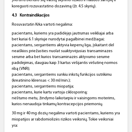
įvertinti bendro šių vaistų skyrimo rizikos ir naudos santykį ir
koreguoti rozuvastatino dozavimą (žr. 4.5 skyrių).
4.3
Kontraindikacijos
Rosuvastatin Krka vartoti negalima:
pacientams, kuriems yra padidėjęs jautrumas veikliajai arba
bet kuriai 6.1 skyriuje nurodytai pagalbinei medžiagai;
pacientams, sergantiems aktyvia kepenų liga, įskaitant dėl
neaiškios priežasties nuolat suaktyvėjusias transaminazes
serume arba bet kurios transaminazės aktyvumo serume
padidėjimas, daugiau kaip 3 kartus viršijantis viršutinę normos
ribą (VNR);
pacientams, sergantiems sunkiu inkstų funkcijos sutrikimu
(kreatinino klirensas < 30 ml/min.);
pacientams, sergantiems miopatija;
pacientams, kurie kartu vartoja ciklosporiną;
nėštumo metu, žindymo laikotarpiu ir vaisingoms moterims,
kurios nenaudoja tinkamų kontracepcijos priemonių.
30 mg ir 40 mg dozių negalima vartoti pacientams, kuriems yra
miopatijos ar rabdomiolizės rizikos veiksnių. Tokie veiksniai
yra: