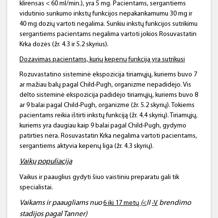
klirensas < 60 ml/min.), yra 5 mg. Pacientams, sergantiems
vidutinio sunkumo inkstų funkcijos nepakankamumu 30 mg ir
40 mg dozių vartoti negalima. Sunkiu inkstų funkcijos sutrikimu
sergantiems pacientams negalima vartoti jokios Rosuvastatin
Krka dozės (žr. 4.3 ir 5.2 skyrius).
Dozavimas pacientams, kurių kepenų funkcija yra sutrikusi
Rozuvastatino sisteminė ekspozicija tiriamųjų, kuriems buvo 7
ar mažiau balų pagal Child-Pugh, organizme nepadidėjo. Vis
dėlto sisteminė ekspozicija padidėjo tiriamųjų, kuriems buvo 8
ar 9 balai pagal Child-Pugh, organizme (žr. 5.2 skyrių). Tokiems
pacientams reikia ištirti inkstų funkciją (žr. 4.4 skyrių). Tiriamųjų,
kuriems yra daugiau kaip 9 balai pagal Child-Pugh, gydymo
patirties nėra. Rosuvastatin Krka negalima vartoti pacientams,
sergantiems aktyvia kepenų liga (žr. 4.3 skyrių).
Vaikų populiacija
Vaikus ir paauglius gydyti šiuo vaistiniu preparatu gali tik
specialistai.
Vaikams ir paaugliams
nuo
(
II
brendimo
6 iki 17 metų
<
-V
stadijos pagal
Tanner
)