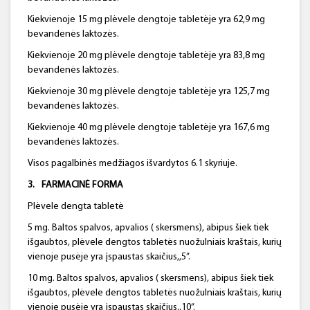
Kiekvienoje 15 mg plėvele dengtoje tabletėje yra 62,9 mg
bevandenės laktozės.
Kiekvienoje 20 mg plėvele dengtoje tabletėje yra 83,8 mg
bevandenės laktozės.
Kiekvienoje 30 mg plėvele dengtoje tabletėje yra 125,7 mg
bevandenės laktozės.
Kiekvienoje 40 mg plėvele dengtoje tabletėje yra 167,6 mg
bevandenės laktozės.
Visos pagalbinės medžiagos išvardytos 6.1 skyriuje.
3.
FARMACINĖ FORMA
Plėvele dengta tabletė
5 mg. Baltos spalvos, apvalios ( skersmens), abipus šiek tiek
išgaubtos, plėvele dengtos tabletės nuožulniais kraštais, kurių
vienoje pusėje yra įspaustas skaičius,,5”.
10 mg. Baltos spalvos, apvalios ( skersmens), abipus šiek tiek
išgaubtos, plėvele dengtos tabletės nuožulniais kraštais, kurių
vienoje pusėje yra įspaustas skaičius,,10”.