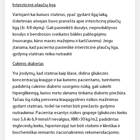
Intersticinė
plaučių liga
Vartojant kai kuriuos statinus, ypač gydant ilgą laiką,
išskirtiniais atvejais buvo pranešta apie intersticinę plaučių
ligą (žr. 4.8 skyrių). Gali pasireikšti dusulys, neproduktyvus
kosulys ir bendrosios sveikatos būklės pablogėjimu
(nuovargiu, kūno masės mažėjimu ir karščiavimu). Jeigu
įtariama, kad pacientui pasireiškė intersticinė plaučių liga,
gydymą statinais reikia nutraukti
Cukrinis diabetas
Yra įrodymų, kad statinai kaip klasė, didina gliukozės
koncentraciją kraujyje ir kai kuriems pacientams, turintiems
padidintą cukrinio diabeto susirgimo riziką, gali sukelti
hiperglikemiją, kurios metu skiriama tinkama diabeto priežiūra.
Tačiau šią riziką persveria kraujagyslinės rizikos mažinimas
gydant statinais, todėl tai neturi būti priežastis gydymo
nutraukimui. Pacientai esantys rizikos grupėje (gliukozės kiekis
nuo 5,6 iki 6,9 mmol/l nevalgius, KMI>30 kg/m2, padidintas
trigleciridų kiekis, hipertenzija) turi būti stebimi ir kliniškai ir
biochemiškai remiantis nacionalinėmis rekomendacijomis.