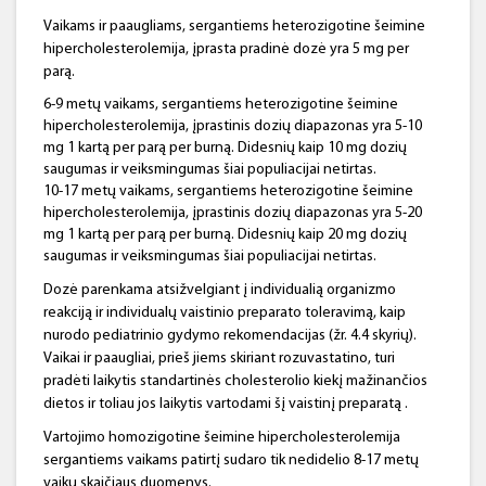
Vaikams ir paaugliams, sergantiems heterozigotine šeimine
hipercholesterolemija, įprasta pradinė dozė yra 5 mg per
parą.
6-9 metų vaikams, sergantiems heterozigotine šeimine
hipercholesterolemija, įprastinis dozių diapazonas yra 5-10
mg 1 kartą per parą per burną. Didesnių kaip 10 mg dozių
saugumas ir veiksmingumas šiai populiacijai netirtas.
10-17 metų vaikams, sergantiems heterozigotine šeimine
hipercholesterolemija, įprastinis dozių diapazonas yra 5-20
mg 1 kartą per parą per burną. Didesnių kaip 20 mg dozių
saugumas ir veiksmingumas šiai populiacijai netirtas.
Dozė parenkama atsižvelgiant į individualią organizmo
reakciją ir individualų vaistinio preparato toleravimą, kaip
nurodo pediatrinio gydymo rekomendacijas (žr. 4.4 skyrių).
Vaikai ir paaugliai, prieš jiems skiriant rozuvastatino, turi
pradėti laikytis standartinės cholesterolio kiekį mažinančios
dietos ir toliau jos laikytis vartodami šį vaistinį preparatą .
Vartojimo homozigotine šeimine hipercholesterolemija
sergantiems vaikams patirtį sudaro tik nedidelio 8-17 metų
vaikų skaičiaus duomenys.