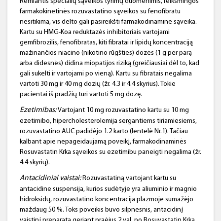
Remiantis specialių sąveikos tyrimų duomenimis, reikšmingos
farmakokinetinės rozuvastatino sąveikos su fenofibratu
nesitikima, vis dėlto gali pasireikšti farmakodinaminė sąveika.
Kartu su HMG-Koa reduktazės inhibitoriais vartojami
gemfibrozilis, fenofibratas, kiti fibratai ir lipidų koncentraciją
mažinančios niacino (nikotino rūgšties) dozės (1 g per parą
arba didesnės) didina miopatijos riziką (greičiausiai dėl to, kad
gali sukelti ir vartojami po vieną). Kartu su fibratais negalima
vartoti 30 mg ir 40 mg dozių (žr. 4.3 ir 4.4 skyrius). Tokie
pacientai iš pradžių turi vartoti 5 mg dozę.
Ezetimibas
:
Vartojant 10 mg rozuvastatino kartu su 10 mg
ezetimibo, hipercholesterolemija sergantiems tiriamiesiems,
rozuvastatino AUC padidėjo 1.2 karto (lentelė Nr.1). Tačiau
kalbant apie nepageidaujamą poveikį, farmakodinaminės
Rosuvastatin Krka sąveikos su ezetimibu paneigti negalima (žr.
4.4 skyrių).
Antacidiniai
vaistai:
Rozuvastatiną vartojant kartu su
antacidine suspensija, kurios sudėtyje yra aliuminio ir magnio
hidroksidų, rozuvastatino koncentracija plazmoje sumažėjo
maždaug 50 %. Toks poveikis buvo silpnesnis, antacidinį
vaistinį preparatą geriant praėjus 2 val. po Rosuvastatin Krka