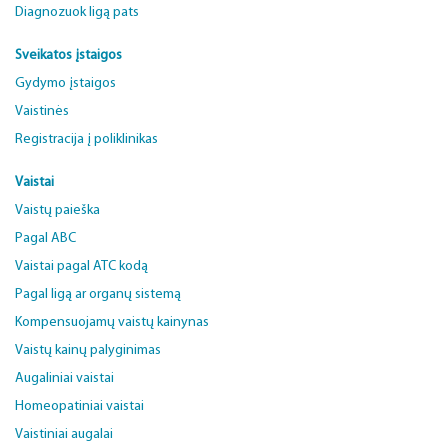
Diagnozuok ligą pats
Sveikatos įstaigos
Gydymo įstaigos
Vaistinės
Registracija į poliklinikas
Vaistai
Vaistų paieška
Pagal ABC
Vaistai pagal ATC kodą
Pagal ligą ar organų sistemą
Kompensuojamų vaistų kainynas
Vaistų kainų palyginimas
Augaliniai vaistai
Homeopatiniai vaistai
Vaistiniai augalai