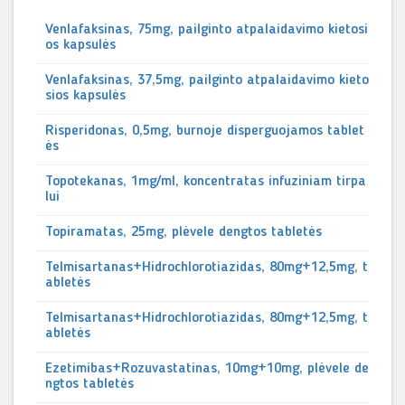
Venlafaksinas, 75mg, pailginto atpalaidavimo kietosi
os kapsulės
Venlafaksinas, 37,5mg, pailginto atpalaidavimo kieto
sios kapsulės
Risperidonas, 0,5mg, burnoje disperguojamos tablet
ės
Topotekanas, 1mg/ml, koncentratas infuziniam tirpa
lui
Topiramatas, 25mg, plėvele dengtos tabletės
Telmisartanas+Hidrochlorotiazidas, 80mg+12,5mg, t
abletės
Telmisartanas+Hidrochlorotiazidas, 80mg+12,5mg, t
abletės
Ezetimibas+Rozuvastatinas, 10mg+10mg, plėvele de
ngtos tabletės