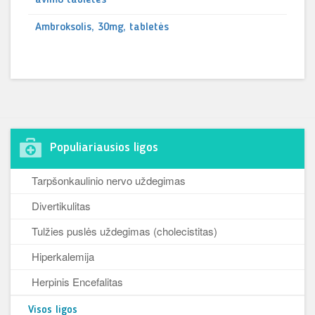
avimo tabletės
Ambroksolis, 30mg, tabletės
Populiariausios ligos
Tarpšonkaulinio nervo uždegimas
Divertikulitas
Tulžies puslės uždegimas (cholecistitas)
Hiperkalemija
Herpinis Encefalitas
Visos ligos