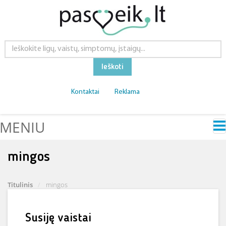
Ieškoti
Kontaktai
Reklama
MENIU
mingos
Titulinis
mingos
Susiję vaistai