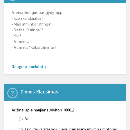
Ateina žmogus pas gydytoją:
- Kuo skundžiatės?
- Man atmintis "stringa"
- Dažnai "stringa"?
- Kas?
- Atmintis.
- Atmintis? Kokia atmintis?
Daugiau anekdotų
Dienos Klausimas
Ar žinai apie naujieną „Viviton 1000 „?
Ne
Taip, tai vaistas kojų venų nepakankamumo simptomų,