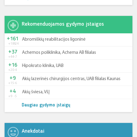
Rekomenduojamos gydymo įstaigos
+161
Abromiškių reabilitacijos ligoninė
+185
-24
+37
Achemos poliklinika, Achema AB filialas
+44
-7
+16
Hipokrato klinika, UAB
+20
-4
+9
Akių lazerinės chirurgijos centras, UAB filialas Kaunas
+15
-6
+4
Akių šviesa, VšĮ
+9
-5
Daugiau gydymo įstaigų
Anekdotai