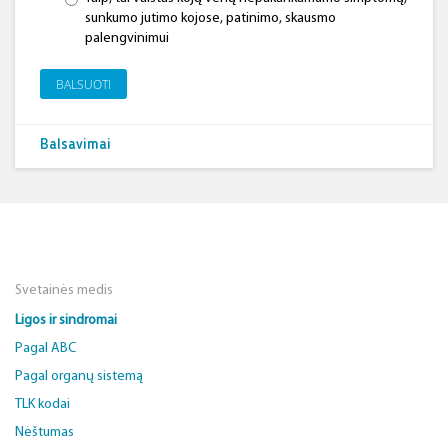
sunkumo jutimo kojose, patinimo, skausmo
palengvinimui
BALSUOTI
Balsavimai
Svetainės medis
Ligos ir sindromai
Pagal ABC
Pagal organų sistemą
TLK kodai
Nėštumas