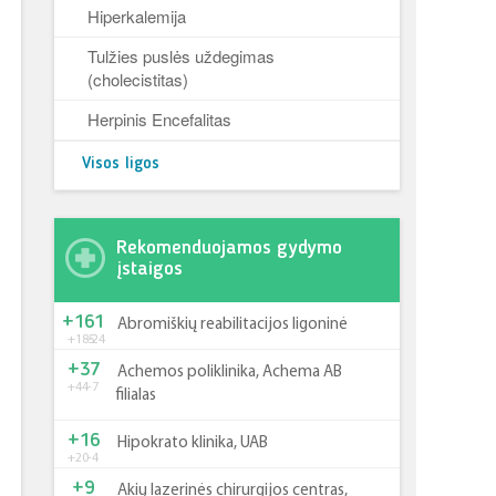
Hiperkalemija
Tulžies puslės uždegimas
(cholecistitas)
Herpinis Encefalitas
Visos ligos
Rekomenduojamos gydymo
įstaigos
+161
Abromiškių reabilitacijos ligoninė
+185
-24
+37
Achemos poliklinika, Achema AB
+44
-7
filialas
+16
Hipokrato klinika, UAB
+20
-4
+9
Akių lazerinės chirurgijos centras,