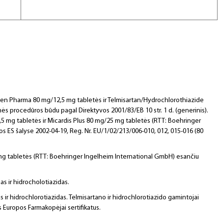
gen Pharma 80 mg/12,5 mg tabletės ir Telmisartan/Hydrochlorothiazide
s procedūros būdu pagal Direktyvos 2001/83/EB 10 str. 1 d. (generinis).
2,5 mg tabletės ir Micardis Plus 80 mg/25 mg tabletės (RTT: Boehringer
tos ES šalyse 2002-04-19, Reg. Nr. EU/1/02/213/006-010, 012, 015-016 (80
5 mg tabletės (RTT: Boehringer Ingelheim International GmbH) esančiu
as ir hidrocholotiazidas.
 ir hidrochlorotiazidas. Telmisartano ir hidrochlorotiazido gamintojai
s Europos Farmakopėjai sertifikatus.