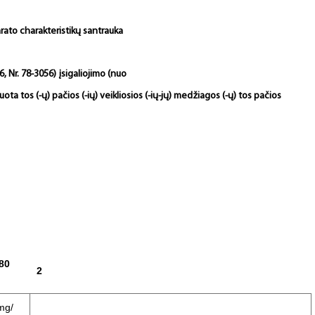
rato charakteristikų santrauka
, Nr. 78-3056) įsigaliojimo (nuo
ota tos (-ų) pačios (-ių) veikliosios (-ių-jų) medžiagos (-ų) tos pačios
80
2
mg/