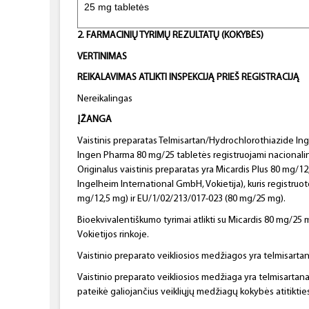
25 mg tabletės
2. FARMACINIŲ TYRIMŲ REZULTATŲ (KOKYBĖS)
VERTINIMAS
REIKALAVIMAS ATLIKTI INSPEKCIJĄ PRIEŠ REGISTRACIJĄ
Nereikalingas
ĮŽANGA
Vaistinis preparatas Telmisartan/Hydrochlorothiazide In
Ingen Pharma 80 mg/25 tabletės registruojami nacionalinė
Originalus vaistinis preparatas yra Micardis Plus 80 mg/1
Ingelheim International GmbH, Vokietija), kuris registruo
mg/12,5 mg) ir EU/1/02/213/017-023 (80 mg/25 mg).
Bioekvivalentiškumo tyrimai atlikti su Micardis 80 mg/2
Vokietijos rinkoje.
Vaistinio preparato veikliosios medžiagos yra telmisartan
Vaistinio preparato veikliosios medžiaga yra telmisartanas
pateikė galiojančius veikliųjų medžiagų kokybės atitiktie