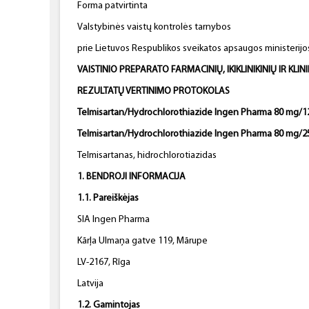
Forma patvirtinta
Valstybinės vaistų kontrolės tarnybos
prie Lietuvos Respublikos sveikatos apsaugos ministerijos
VAISTINIO PREPARATO FARMACINIŲ, IKIKLINIKINIŲ IR KLIN
REZULTATŲ VERTINIMO PROTOKOLAS
Telmisartan/Hydrochlorothiazide Ingen Pharma 80 mg/1
Telmisartan/Hydrochlorothiazide Ingen Pharma 80 mg/2
Telmisartanas, hidrochlorotiazidas
1. BENDROJI INFORMACIJA
1.1. Pareiškėjas
SIA Ingen Pharma
Kārļa Ulmaņa gatve 119, Mārupe
LV-2167, Rīga
Latvija
1.2. Gamintojas