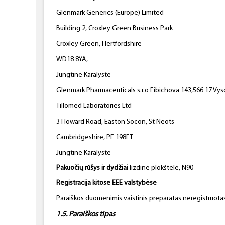
Glenmark Generics (Europe) Limited
Building 2, Croxley Green Business Park
Croxley Green, Hertfordshire
WD18 8YA,
Jungtinė Karalystė
Glenmark Pharmaceuticals s.r.o Fibichova 143,566 17 Vy
Tillomed Laboratories Ltd
3 Howard Road, Easton Socon, St Neots
Cambridgeshire, PE 198ET
Jungtinė Karalystė
Pakuočių rūšys ir dydžiai
lizdinė plokštelė, N90
Registracija kitose EEE valstybėse
Paraiškos duomenimis vaistinis preparatas neregistruotas
1.5. Paraiškos tipas