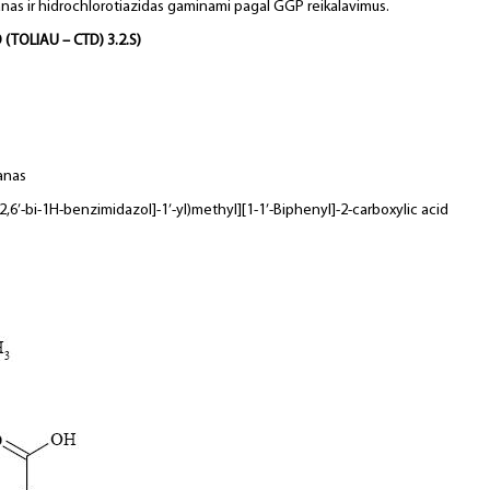
tanas ir hidrochlorotiazidas gaminami pagal GGP reikalavimus.
TOLIAU – CTD) 3.2.S)
tanas
2,6’-bi-1H-benzimidazol]-1’-yl)methyl][1-1’-Biphenyl]-2-carboxylic acid