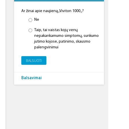
Ar žinai apie naujieną „Viviton 1000 „?
Ne
Taip, tai vaistas kojų venų
nepakankamumo simptomų, sunkumo
jutimo kojose, patinimo, skausmo
palengvinimui
BALSUOTI
Balsavimai