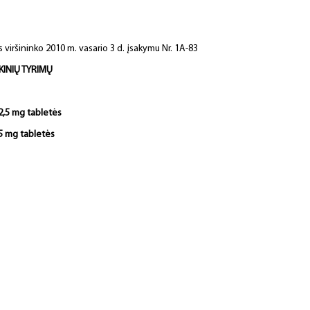
 viršininko 2010 m. vasario 3 d. įsakymu Nr. 1A-83
IKINIŲ TYRIMŲ
2,5 mg tabletės
5 mg tabletės