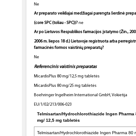
Ne
Ar preparato veikliajai medžiagai parengta šerdinė prepa
(core SPC (toliau - SPC))?
ne
Ar po Lietuvos Respublikos farmacijos įstatymo (Žin., 2006
2006 m. liepos 18 d.) Lietuvoje registruota arba perregistru
farmacinės formos vaistinių preparatų?
Ne
Referencinis vaistinis preparatas
MicardisPlus 80 mg/12,5 mg tabletės
MicardisPlus 80 mg/25 mg tabletės
Boehringer Ingelheim International GmbH, Vokietija
EU/1/02/213/006-023
Telmisartan/Hydrochlorothiazide Ingen Pharma 
mg/ 12,5 mg tabletės
Telmisartan/Hydrochlorothiazide Ingen Pharma 80 