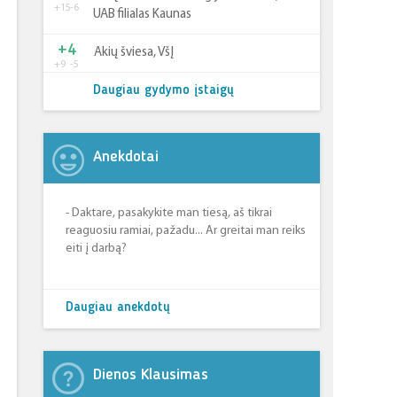
+15
-6
UAB filialas Kaunas
+4
Akių šviesa, VšĮ
+9
-5
Daugiau gydymo įstaigų
Anekdotai
- Daktare, pasakykite man tiesą, aš tikrai
reaguosiu ramiai, pažadu... Ar greitai man reiks
eiti į darbą?
Daugiau anekdotų
Dienos Klausimas