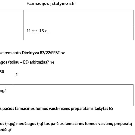
Farmacijos įstatymo str.
11 str. 15 d.
bėse remiantis Direktyva 87/22/EEB?
ne
gos (toliau – ES) arbitražas?
ne
80
1
mg/
) tos pačios farmacinės formos vaisti-niams preparatams taikytas ES
sios (-iųjų) medžiagos (-ų) tos pa-čios farmacinės formos vaistinių preparatų
cedūrą?