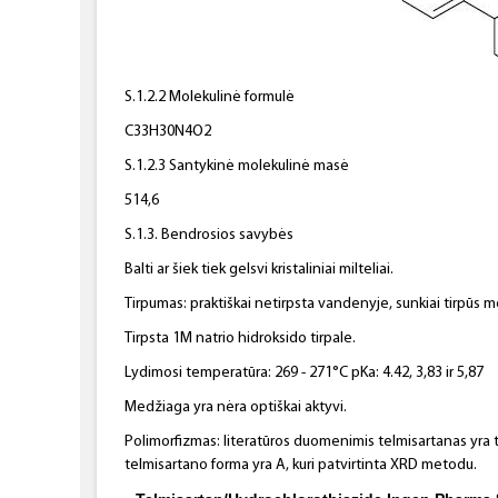
S.1.2.2 Molekulinė formulė
C33H30N4O2
S.1.2.3 Santykinė molekulinė masė
514,6
S.1.3. Bendrosios savybės
Balti ar šiek tiek gelsvi kristaliniai milteliai.
Tirpumas: praktiškai netirpsta vandenyje, sunkiai tirpūs m
Tirpsta 1M natrio hidroksido tirpale.
Lydimosi temperatūra: 269 - 271°C pKa: 4.42, 3,83 ir 5,87
Medžiaga yra nėra optiškai aktyvi.
Polimorfizmas: literatūros duomenimis telmisartanas yra t
telmisartano forma yra A, kuri patvirtinta XRD metodu.