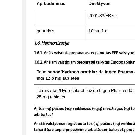
Apibūdinimas
Direktyvos
2001/83/EB str.
generinis
10 str. 1 d.
1.6. Harmonizacija
1.6.1. Ar šis vaistinis preparatas registruotas EEE valsty
1.6.2. Ar šiam vaistiniam preparatui taikytas Europos Sąjun
Telmisartan/Hydrochlorothiazide Ingen Pharma 
mg/ 12,5 mg tabletės
Telmisartan/Hydrochlorothiazide Ingen Pharma 80 
25 mg tabletės
Ar tos (-ų) pačios (-ių) veikliosios (-iųjų) medžiagos (-ų
arbitražas?
Ar EEE valstybėse registruota tos (-ų) pačios (-ių) veiklio
taikant Savitarpio pripažinimo arba Decentralizuotą pro