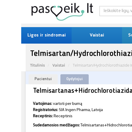
Ligos ir sindromai
Vaistai
S
Telmisartan/Hydrochlorothia
Titulinis
Vaistai
Telmisartan/Hydrochlorothiazide
Pacientui
Gydytojui
Telmisartanas+Hidrochlorotiazid
Vartojimas:
vartoti per burną
Registratorius:
SIA Ingen Pharma, Latvija
Receptinis:
Receptinis
Sudedamosios medžiagos:
Telmisartanas+Hidrochlorotia