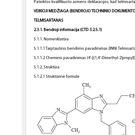
Pateiktos kvalifikuoto asmens deklaracijos, kad telmisar
VEIKIOJI MEDŽIAGA (BENDROJO TECHNINIO DOKUMENTO (
TELMISARTANAS
2.3.1. Bendroji informacija (CTD 3.2.S.1)
S.1.1. Nomenklatūra
S.1.1.1 Tarptautinis bendrinis pavadinimas (INN) Telmisar
S.1.1.2 Cheminis pavadinimas (4’-[(1,4’-Dimethyl-2’propyl[
S.1.2. Struktūra
S.1.2.1 Struktūrinė formulė