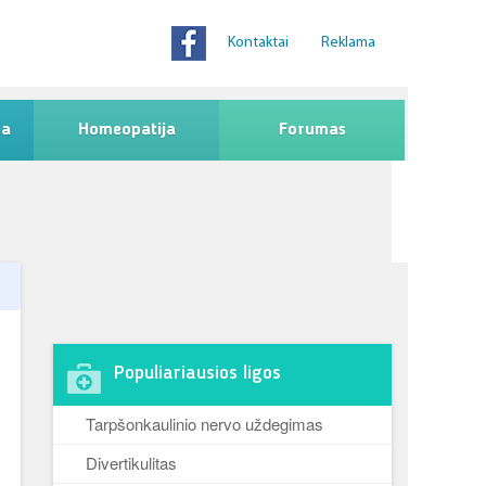
Kontaktai
Reklama
na
Homeopatija
Forumas
Populiariausios ligos
Tarpšonkaulinio nervo uždegimas
Divertikulitas