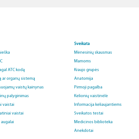
Sveikata
aieška
Mėnesinių skausmas
BC
Mamoms
pagal ATC kodą
Kraujo grupės
ą ar organų sistemą
Anatomija
uojamų vaistų kainynas
Pirmoji pagalba
ainų palyginimas
Kelionių vaistinėlė
i vaistai
Informacija keliaujantiems
iniai vaistai
Sveikatos testai
i augalai
Medicinos biblioteka
Anekdotai