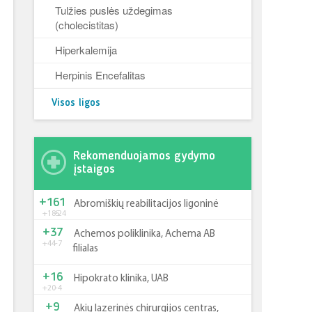
Tulžies puslės uždegimas
(cholecistitas)
Hiperkalemija
Herpinis Encefalitas
Visos ligos
Rekomenduojamos gydymo
įstaigos
+161
Abromiškių reabilitacijos ligoninė
+185
-24
+37
Achemos poliklinika, Achema AB
+44
-7
filialas
+16
Hipokrato klinika, UAB
+20
-4
+9
Akių lazerinės chirurgijos centras,