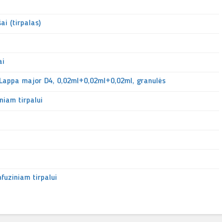
i (tirpalas)
ai
+Lappa major D4, 0,02ml+0,02ml+0,02ml, granulės
iniam tirpalui
fuziniam tirpalui