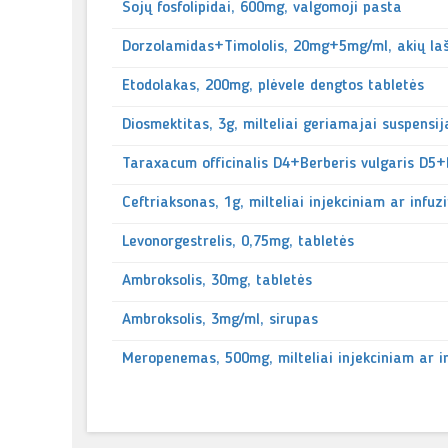
Sojų fosfolipidai, 600mg, valgomoji pasta
Dorzolamidas+Timololis, 20mg+5mg/ml, akių laša
Etodolakas, 200mg, plėvele dengtos tabletės
Diosmektitas, 3g, milteliai geriamajai suspensij
Taraxacum officinalis D4+Berberis vulgaris D5
Ceftriaksonas, 1g, milteliai injekciniam ar infuz
Levonorgestrelis, 0,75mg, tabletės
Ambroksolis, 30mg, tabletės
Ambroksolis, 3mg/ml, sirupas
Meropenemas, 500mg, milteliai injekciniam ar in