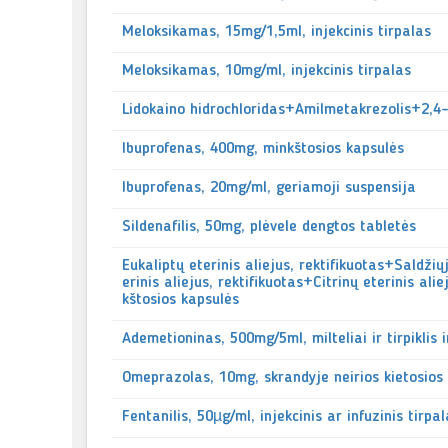
Meloksikamas, 15mg/1,5ml, injekcinis tirpalas
Meloksikamas, 10mg/ml, injekcinis tirpalas
Lidokaino hidrochloridas+Amilmetakrezolis+2,4-
Ibuprofenas, 400mg, minkštosios kapsulės
Ibuprofenas, 20mg/ml, geriamoji suspensija
Sildenafilis, 50mg, plėvele dengtos tabletės
Eukaliptų eterinis aliejus, rektifikuotas+Saldžiųj
erinis aliejus, rektifikuotas+Citrinų eterinis 
kštosios kapsulės
Ademetioninas, 500mg/5ml, milteliai ir tirpiklis 
Omeprazolas, 10mg, skrandyje neirios kietosios
Fentanilis, 50µg/ml, injekcinis ar infuzinis tirpa