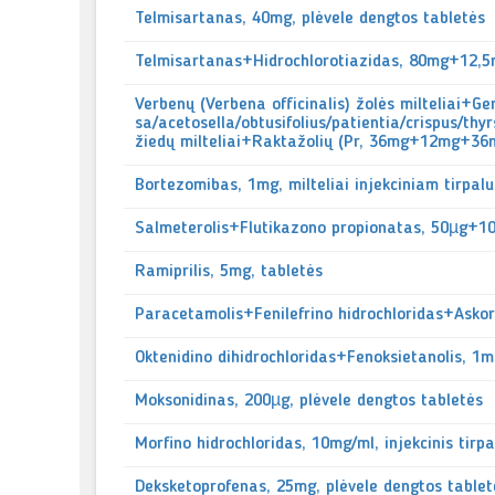
Telmisartanas, 40mg, plėvele dengtos tabletės
Telmisartanas+Hidrochlorotiazidas, 80mg+12,5
Verbenų (Verbena officinalis) žolės milteliai+G
sa/acetosella/obtusifolius/patientia/crispus/thy
žiedų milteliai+Raktažolių (Pr, 36mg+12mg+3
Bortezomibas, 1mg, milteliai injekciniam tirpalu
Salmeterolis+Flutikazono propionatas, 50µg+100
Ramiprilis, 5mg, tabletės
Paracetamolis+Fenilefrino hidrochloridas+Asko
Oktenidino dihidrochloridas+Fenoksietanolis, 1
Moksonidinas, 200µg, plėvele dengtos tabletės
Morfino hidrochloridas, 10mg/ml, injekcinis tirp
Deksketoprofenas, 25mg, plėvele dengtos tablet