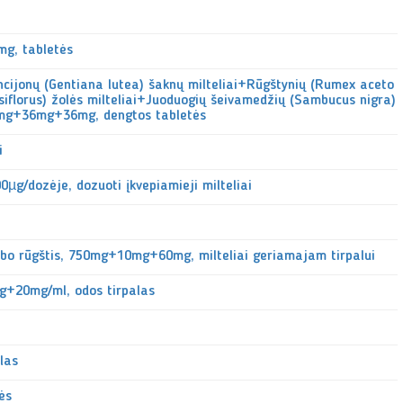
mg, tabletės
encijonų (Gentiana lutea) šaknų milteliai+Rūgštynių (Rumex aceto
rsiflorus) žolės milteliai+Juoduogių šeivamedžių (Sambucus nigra)
6mg+36mg+36mg, dengtos tabletės
i
µg/dozėje, dozuoti įkvepiamieji milteliai
rbo rūgštis, 750mg+10mg+60mg, milteliai geriamajam tirpalui
mg+20mg/ml, odos tirpalas
alas
ės