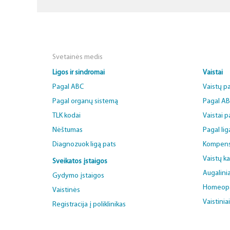
Svetainės medis
Ligos ir sindromai
Vaistai
Pagal ABC
Vaistų p
Pagal organų sistemą
Pagal A
TLK kodai
Vaistai 
Nėštumas
Pagal lig
Diagnozuok ligą pats
Kompens
Vaistų k
Sveikatos įstaigos
Augalinia
Gydymo įstaigos
Homeopat
Vaistinės
Vaistinia
Registracija į poliklinikas