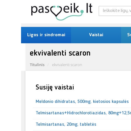
Ligos ir sindromai
Vaistai
S
ekvivalenti scaron
Titulinis
ekvivalenti scaron
Susiję vaistai
Meldonio dihidratas, 500mg, kietosios kapsulės
Telmisartanas+Hidrochlorotiazidas, 80mg+12,5
Telmisartanas, 20mg, tabletės