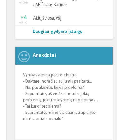
+15
-6
UAB filialas Kaunas
+4
Akių šviesa, VšĮ
+9
-5
Daugiau gydymo įstaigų
Anekdotai
Vyrukas ateina pas psichiatrą:
- Daktare, norėčiau su jumis pasitarti...
- Na, pasakokite, kokia problema?
- Suprantate, aš visiškai neturiu jokių
problemų, jokių nukrypimų nuo normos...
- Tai kur gi problema?
- Suprantate, mane vis dažniau aplanko
mintis: ar tai normalu?