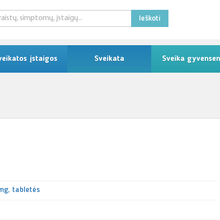
Ieškoti
veikatos įstaigos
Sveikata
Sveika gyvense
mg, tabletės