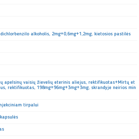
dichlorbenzilo alkoholis, 2mg+0,6mg+1,2mg, kietosios pastilės
ų apelsinų vaisių žievelių eterinis aliejus, rektifikuotas+Mirtų et
aliejus, rektifikuotas, 198mg+96mg+3mg+3mg, skrandyje neirios min
injekciniam tirpalui
 kapsulės
las