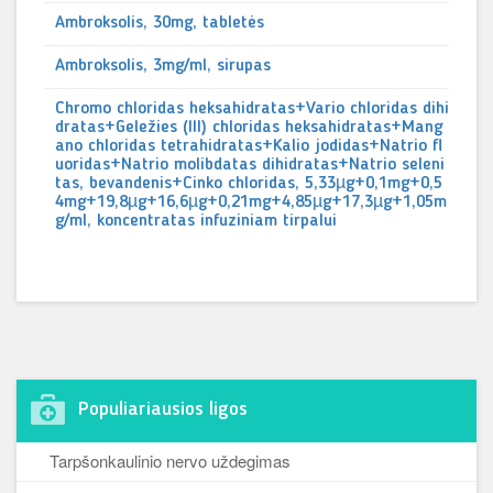
Ambroksolis, 30mg, tabletės
Ambroksolis, 3mg/ml, sirupas
Chromo chloridas heksahidratas+Vario chloridas dihi
dratas+Geležies (III) chloridas heksahidratas+Mang
ano chloridas tetrahidratas+Kalio jodidas+Natrio fl
uoridas+Natrio molibdatas dihidratas+Natrio seleni
tas, bevandenis+Cinko chloridas, 5,33µg+0,1mg+0,5
4mg+19,8µg+16,6µg+0,21mg+4,85µg+17,3µg+1,05m
g/ml, koncentratas infuziniam tirpalui
Populiariausios ligos
Tarpšonkaulinio nervo uždegimas