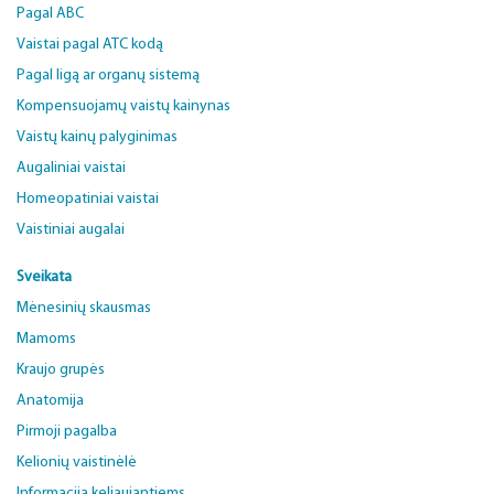
Pagal ABC
Vaistai pagal ATC kodą
Pagal ligą ar organų sistemą
Kompensuojamų vaistų kainynas
Vaistų kainų palyginimas
Augaliniai vaistai
Homeopatiniai vaistai
Vaistiniai augalai
Sveikata
Mėnesinių skausmas
Mamoms
Kraujo grupės
Anatomija
Pirmoji pagalba
Kelionių vaistinėlė
Informacija keliaujantiems