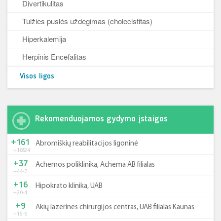
Divertikulitas
Tulžies puslės uždegimas (cholecistitas)
Hiperkalemija
Herpinis Encefalitas
Visos ligos
Rekomenduojamos gydymo įstaigos
+161
Abromiškių reabilitacijos ligoninė
+185
-24
+37
Achemos poliklinika, Achema AB filialas
+44
-7
+16
Hipokrato klinika, UAB
+20
-4
+9
Akių lazerinės chirurgijos centras, UAB filialas Kaunas
+15
-6