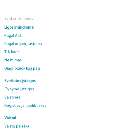
Svetainės medis
Ligos ir sindromai
Pagal ABC
Pagal organų sistemą
TLK kodai
Nėštumas
Diagnozuok ligą pats
Sveikatos įstaigos
Gydymo įstaigos
Vaistinės
Registracija į poliklinikas
Vaistai
Vaistų paieška