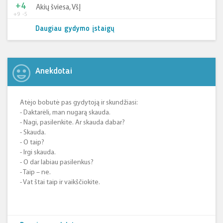
+4
Akių šviesa, VšĮ
+9
-5
Daugiau gydymo įstaigų
Anekdotai
Atėjo bobutė pas gydytoją ir skundžiasi:
- Daktarėli, man nugarą skauda.
- Nagi, pasilenkite. Ar skauda dabar?
- Skauda.
- O taip?
- Irgi skauda.
- O dar labiau pasilenkus?
- Taip – ne.
- Vat štai taip ir vaikščiokite.