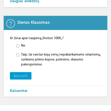
Daugiau anekdotų
Dienos Klausimas
Ar žinai apie naujieną „Viviton 1000 „?
Ne
Taip, tai vaistas kojų venų nepakankamumo simptomų,
sunkumo jutimo kojose, patinimo, skausmo
palengvinimui
BALSUOTI
Balsavimai