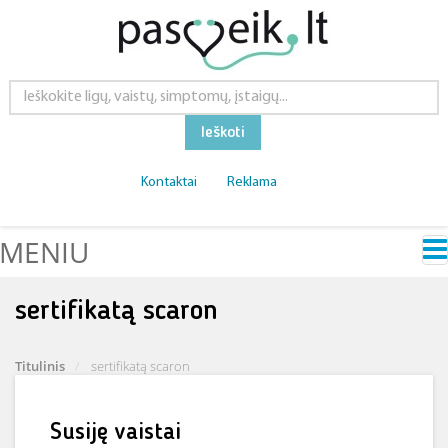
Ieškoti
Kontaktai
Reklama
MENIU
sertifikatą scaron
Titulinis
sertifikatą scaron
Susiję vaistai