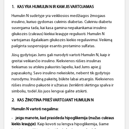
1.
KAS YRA HUMULIN N IR KAM JIS VARTOJAMAS
Humulin N sudėtyje yra veikliosios medžiagos žmogaus
insulino, kuriuo gydomas cukrinis diabetas. Cukriniu diabetu
susergama tada, kai kasa gamina nepakankamai insulino
gliukozės (cukraus) kiekiui kraujyje reguliuoti. Humulin N
vartojamas ilgalaikiam gliukozės kiekio reguliavimui. Veikimą
pailginta suspensijoje esantis protamino sulfatas.
Jūsų gydytojas Jums gali nurodyti vartoti Humulin N, kaip ir
greitai veikiančio insulino. Kiekvienos rūšies insulinas
tiekiamas su atskiru pakuotės lapeliu, kad Jums apie jį
papasakotų. Savo insulino nekeiskite, nebent tik gydytojo
nurodymu. Insuliną pakeitę, būkite labai atsargūs. Kiekvienos
rūšies insulino pakuotė ir užtaisas ženklinti skirtinga spalva ir
simboliu, todėl Jūs juos lengvai galite atskirti.
2.
KAS ŽINOTINA PRIEŠ VARTOJANT HUMULIN N
Humulin
N
vartoti negalima:
-
jeigu manote, kad prasideda hipoglikemija (mažas cukraus
kiekis kraujyje)
. Kaip kovoti su lengva hipoglikemija, šiame