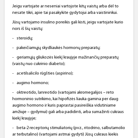
Jeigu vartojate ar neseniai vartojote kitų vaistų arba dėl to
nesate tikri, apie tai pasakykite gydytojui arba vaistininkui.
Jūsų vartojamo insulino poreikis gali kisti, jeigu vartojate kurio
nors iš šių vaistų:
-
steroidų;
-
pakeičiamųjų skydliaukės hormonų preparatų;
-
geriamųjų gliukozės kiekį kraujyje mažinančių preparatų
(vaistų nuo cukrinio diabeto);
-
acetilsalicilo rūgšties (aspirino);
-
augimo hormono;
-
oktreotido, lanreotido (vartojami akromegalijos – reto
hormoninio sutrikimo, kai hipofizės liauka gamina per daug
augimo hormono ir kuris paprastai pasireiškia vidutiniame
amžiuje – gydymui) gali arba padidinti, arba sumažinti cukraus
kiekį kraujyje;
-
beta-2 receptorių stimuliatorių (pvz., ritodrino, salbutamolio
ar terbutalino) (vartojami astmai gydyti) Jūsų cukraus kiekis