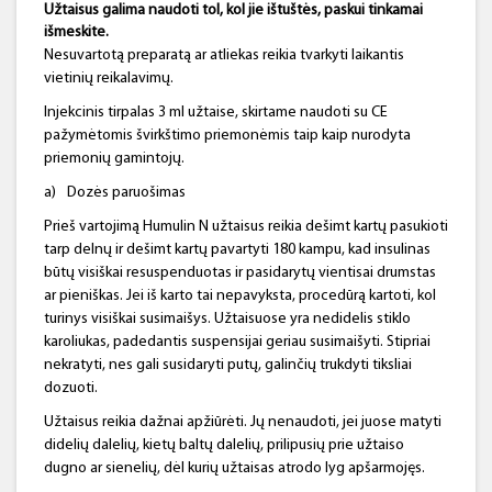
Užtaisus galima naudoti tol, kol jie ištuštės, paskui tinkamai
išmeskite.
Nesuvartotą preparatą ar atliekas reikia tvarkyti laikantis
vietinių reikalavimų.
Injekcinis tirpalas 3 ml užtaise, skirtame naudoti su CE
pažymėtomis švirkštimo priemonėmis taip kaip nurodyta
priemonių gamintojų.
a)
Dozės paruošimas
Prieš vartojimą Humulin N užtaisus reikia dešimt kartų pasukioti
tarp delnų ir dešimt kartų pavartyti 180 kampu, kad insulinas
būtų visiškai resuspenduotas ir pasidarytų vientisai drumstas
ar pieniškas. Jei iš karto tai nepavyksta, procedūrą kartoti, kol
turinys visiškai susimaišys. Užtaisuose yra nedidelis stiklo
karoliukas, padedantis suspensijai geriau susimaišyti. Stipriai
nekratyti, nes gali susidaryti putų, galinčių trukdyti tiksliai
dozuoti.
Užtaisus reikia dažnai apžiūrėti. Jų nenaudoti, jei juose matyti
didelių dalelių, kietų baltų dalelių, prilipusių prie užtaiso
dugno ar sienelių, dėl kurių užtaisas atrodo lyg apšarmojęs.