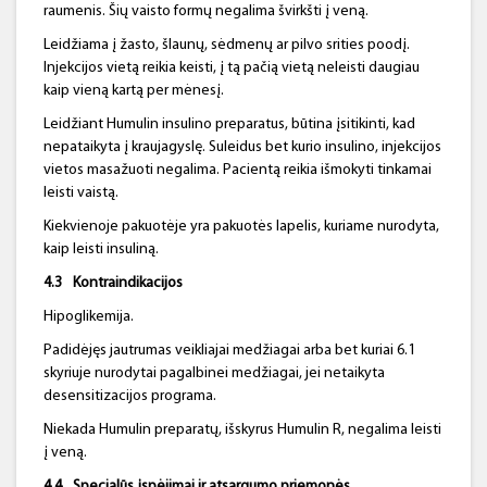
raumenis. Šių vaisto formų negalima švirkšti į veną.
Leidžiama į žasto, šlaunų, sėdmenų ar pilvo srities poodį.
Injekcijos vietą reikia keisti, į tą pačią vietą neleisti daugiau
kaip vieną kartą per mėnesį.
Leidžiant Humulin insulino preparatus, būtina įsitikinti, kad
nepataikyta į kraujagyslę. Suleidus bet kurio insulino, injekcijos
vietos masažuoti negalima. Pacientą reikia išmokyti tinkamai
leisti vaistą.
Kiekvienoje pakuotėje yra pakuotės lapelis, kuriame nurodyta,
kaip leisti insuliną.
4.3
Kontraindikacijos
Hipoglikemija.
Padidėjęs jautrumas veikliajai medžiagai arba bet kuriai 6.1
skyriuje nurodytai pagalbinei medžiagai, jei netaikyta
desensitizacijos programa.
Niekada Humulin preparatų, išskyrus Humulin R, negalima leisti
į veną.
4.4
Specialūs įspėjimai ir atsargumo priemonės