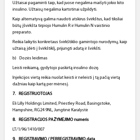
Užtaisai pagaminti taip, kad juose negalima maišyti jokio kito
insulino. Užtaisų negalima kartotinai užpildyti.
Kaip alternatyvą galima naudoti atskirus švirkštus, kad tiksliai
būtų įšvirkšta tirpiojo Humulin R ir Humulin N vaistinio
preparato.
Reikia laikytis konkretaus švirkštiklio gamintojo nurodymų, kaip
užtaisą įdėti į švirkštiklį, prijungti adatą ir švirkšti.
b)
Dozės leidimas
Leisti reikiamą, gydytojo paskirtą insulino dozę.
Injekcijos vietą reikia nuolat keisti ir neleisti į tą pačią vietą
dažniau kaip kartą per mėnesį.
7.
REGISTRUOTOJAS
Eli Lilly Holdings Limited, Priestley Road, Basingstoke,
Hampshire, RG24 9NL, Jungtinė Karalystė
8.
REGISTRACIJOS PAŽYMĖJIMO numeris
LT/1/96/1410/007
9.
REGISTRAVIMO / PERREGISTRAVIMO data