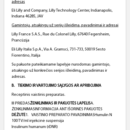
adresas
Eli Lilly and Company, Lilly Technology Center, Indianapolis,
Indiana 46285, JAV
Gamintojų, atsakingų už serijų išleidimą, pavadinimai ir adresai
Lilly France S.A.S., Rue du Colonel Lilly, 67640 Fegersheim,
Prancūzija
Eli Lilly Italia S.p.A., Via A. Gramsci, 731-733, 50019 Sesto
Fiorentino, Italija
Su pakuote pateikiamame lapelyje nurodomas gamintojo,
atsakingo už konkrečios serijos išleidimą, pavadinimas ir
adresas.
B.
TIEKIMO IR VARTOJIMO SĄLYGOS AR APRIBOJIMA
Receptinis vaistinis preparatas.
III PRIEDAS
ŽENKLINIMAS IR PAKUOTĖS LAPELIS
A.
ŽENKLINIMASINFORMACIJA ANT IŠORINĖS PAKUOTĖS
DĖŽUTĖ
1.
VAISTINIO PREPARATO PAVADINIMASHumulin N
100 TV/ml injekcinė suspensija
Insulinum humanum (rDNR)