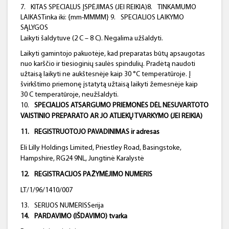
7.
KITAS SPECIALUS ĮSPĖJIMAS (JEI REIKIA)8.
TINKAMUMO
LAIKASTinka iki: {mm-MMMM} 9.
SPECIALIOS LAIKYMO
SĄLYGOS
Laikyti šaldytuve (2 C – 8 C). Negalima užšaldyti.
Laikyti gamintojo pakuotėje, kad preparatas būtų apsaugotas
nuo karščio ir tiesioginių saulės spindulių. Pradėtą naudoti
užtaisą laikyti ne aukštesnėje kaip 30 °C temperatūroje. Į
švirkštimo priemonę įstatytą užtaisą laikyti žemesnėje kaip
30 C temperatūroje, neužšaldyti.
10.
SPECIALIOS ATSARGUMO PRIEMONĖS DĖL NESUVARTOTO
VAISTINIO PREPARATO AR JO ATLIEKŲ TVARKYMO (JEI REIKIA)
11.
REGISTRUOTOJO PAVADINIMAS ir adresas
Eli Lilly Holdings Limited, Priestley Road, Basingstoke,
Hampshire, RG24 9NL, Jungtinė Karalystė
12.
REGISTRACIJOS PAŽYMĖJIMO NUMERIS
LT/1/96/1410/007
13.
SERIJOS NUMERISSerija
14.
PARDAVIMO (IŠDAVIMO) tvarka