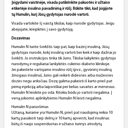
Įsigydami vaistinėje, visada patikrinkite pakuotės ir užtaiso
etiketėje insulino pavadinimą ir rūšį. Būkite tikri, kad įsigijote
tą
Humulin
, kurį Jūsų gydytojas nurodė vartoti.
Visada vartokite šį vaistą tiksliai, kaip nurodė gydytojas. Jeigu
abejojate, kreipkitės į savo gydytoją.
Dozavimas
Humulin N turite švirkštis taip pat, kaip bazinį insuliną. Jūsų
gydytojas nurodė, kokį insuliną vartoti bei kiek ir kaip dažnai jo
švirkšti. Jo instrukcijos tinka tik Jums. Tiksliai laikykitės gydytojo
nurodymų ir reguliariai lankykitės cukrinio diabeto klinikoje.
Jei pakeitėte vartojamo insulino rūšį (pvz., gyvūninį insuliną
žmogaus insulinu), Jums gali reikėti didesnės arba mažesnės
dozės negu anksčiau. Dozę galima pakeisti iš karto prieš pat
pirmą injekciją arba laipsniškai per kelias savaites ar mėnesius.
Humulin N leiskite po oda. Kitokiu būdu jo vartoti negalima. Į
veną jokiomis aplinkybėmis Humulin N leisti negalima.
Humulin N paruošimas
Užtaisą, kuriame yra Humulin N, prieš pat naudojimą reikia 10
kartų pasukioti tarp delnų ir 10 kartų apversti, kad insulinas
būtų iš naujo suspenduotas ir užtaiso turinys atrodytų