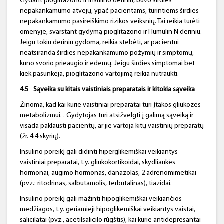
Gydant pioglitazono ir insulino deriniu, buvo širdies
nepakankamumo atvejų, ypač pacientams, turintiems širdies
nepakankamumo pasireiškimo rizikos veiksnių. Tai reikia turėti
omenyje, svarstant gydymą pioglitazono ir Humulin N deriniu.
Jeigu tokiu deriniu gydoma, reikia stebėti, ar pacientui
neatsiranda širdies nepakankamumo požymių ir simptomų,
kūno svorio prieaugio ir edemų. Jeigu širdies simptomai bet
kiek pasunkėja, pioglitazono vartojimą reikia nutraukti.
4.5
Sąveika su kitais vaistiniais preparatais ir kitokia sąveika
Žinoma, kad kai kurie vaistiniai preparatai turi įtakos gliukozės
metabolizmui. . Gydytojas turi atsižvelgti į galimą sąveiką ir
visada paklausti pacientų, ar jie vartoja kitų vaistinių preparatų
(žr. 4.4 skyrių).
Insulino poreikį gali didinti hiperglikemiškai veikiantys
vaistiniai preparatai, t.y. gliukokortikoidai, skydliaukės
hormonai, augimo hormonas, danazolas, 2 adrenomimetikai
(pvz.: ritodrinas, salbutamolis, terbutalinas), tiazidai.
Insulino poreikį gali mažinti hipoglikemiškai veikiančios
medžiagos, t.y. geriamieji hipoglikemiškai veikiantys vaistai,
salicilatai (pvz., acetilsalicilo rūgštis), kai kurie antidepresantai