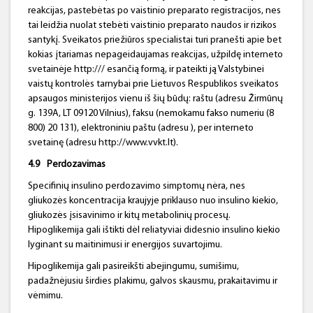
reakcijas, pastebėtas po vaistinio preparato registracijos, nes
tai leidžia nuolat stebėti vaistinio preparato naudos ir rizikos
santykį. Sveikatos priežiūros specialistai turi pranešti apie bet
kokias įtariamas nepageidaujamas reakcijas, užpildę interneto
svetainėje http:/// esančią formą, ir pateikti ją Valstybinei
vaistų kontrolės tarnybai prie Lietuvos Respublikos sveikatos
apsaugos ministerijos vienu iš šių būdų: raštu (adresu Žirmūnų
g. 139A, LT 09120 Vilnius), faksu (nemokamu fakso numeriu (8
800) 20 131), elektroniniu paštu (adresu ), per interneto
svetainę (adresu http://www.vvkt.lt).
4.9
Perdozavimas
Specifinių insulino perdozavimo simptomų nėra, nes
gliukozės koncentracija kraujyje priklauso nuo insulino kiekio,
gliukozės įsisavinimo ir kitų metabolinių procesų.
Hipoglikemija gali ištikti dėl reliatyviai didesnio insulino kiekio
lyginant su maitinimusi ir energijos suvartojimu.
Hipoglikemija gali pasireikšti abejingumu, sumišimu,
padažnėjusiu širdies plakimu, galvos skausmu, prakaitavimu ir
vėmimu.