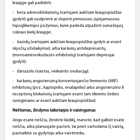
kraujyje gali padidėti;
-
beta adrenoblokatorių (vartojami aukštam kraujospūdžiui
gydyti) gali susilpninti ar slopinti pirmuosius įspėjamuosius
hipoglikemijos požymius, kurie padeda atpažinti sumažėjusį
cukraus kiekį kraujyje;
-
tiazidų (vartojami aukštam kraujospūdžiui gydyti ar esant
skysčių užsilaikymui); arba kai kurių antidepresantų
(monoaminooksidazės inhibitorių) (vartojami depresijai
gydyti);
-
danazolo (vaistas, veikiantis ovuliaciją);
-
kai kurių angiotenziną konvertuojančio fermento (AKF)
inhibitorių (pvz., kaptoprilio, enalaprilio) arba angiotenzino II
receptorių blokatorių (vartojami esant tam tikriems širdies
susirgimams ar esant aukštam kraujospūdžiui).
Nėštumas, žindymo laikotarpis ir vaisingumas
Jeigu esate nėščia, žindote kūdikį, manote, kad galbūt esate
nėščia, arba planuojate pastoti, tai prieš vartodama šį vaistą,
pasitarkite su gydytoju arba vaistininku..