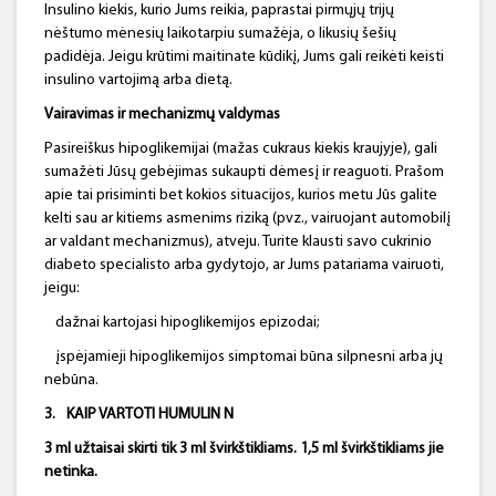
Insulino kiekis, kurio Jums reikia, paprastai pirmųjų trijų
nėštumo mėnesių laikotarpiu sumažėja, o likusių šešių
padidėja. Jeigu krūtimi maitinate kūdikį, Jums gali reikėti keisti
insulino vartojimą arba dietą.
Vairavimas ir mechanizmų valdymas
Pasireiškus hipoglikemijai (mažas cukraus kiekis kraujyje), gali
sumažėti Jūsų gebėjimas sukaupti dėmesį ir reaguoti. Prašom
apie tai prisiminti bet kokios situacijos, kurios metu Jūs galite
kelti sau ar kitiems asmenims riziką (pvz., vairuojant automobilį
ar valdant mechanizmus), atveju. Turite klausti savo cukrinio
diabeto specialisto arba gydytojo, ar Jums patariama vairuoti,
jeigu:
dažnai kartojasi hipoglikemijos epizodai;
įspėjamieji hipoglikemijos simptomai būna silpnesni arba jų
nebūna.
3.
KAIP VARTOTI HUMULIN N
3 ml užtaisai skirti tik 3 ml
švirkštikliams
. 1,5 ml
švirkštikliams
jie
netinka.