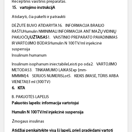
Receptinis vaistinis preparatas.
15.
vartojimo instrukcijA
Atidaryti, čia pakelti ir patraukti
DĖŽUTĖ BUVO ATIDARYTA16.
INFORMACIJA BRAILIO
RAŠTUHumulin NMINIMALI INFORMACIJA ANT MAŽŲ VIDINIŲ
PAKUOČIŲ
UŽTAISAS
1.
VAISTINIO PREPARATO PAVADINIMAS
IR VARTOJIMO BŪDASHumulin N 100 TV/ml injekcinė
suspensija
Insulinum humanum
Insulinum isophanum iniectabileLeisti po oda2.
VARTOJIMO
METODAS3.
TINKAMUMO LAIKASExp {mm-
MMMM}4.
SERIJOS NUMERISLot5.
KIEKIS (MASĖ, TŪRIS ARBA
VIENETAI)3 ml (300 TV)
6.
KITA
B. PAKUOTĖS LAPELIS
Pakuotės lapelis: informacija vartotojui
Humulin
N 100 TV/ml injekcinė suspensija
Žmogaus insulinas
Atidžiai perskaitykite visą šį lapelį, prieš pradėdami vartoti