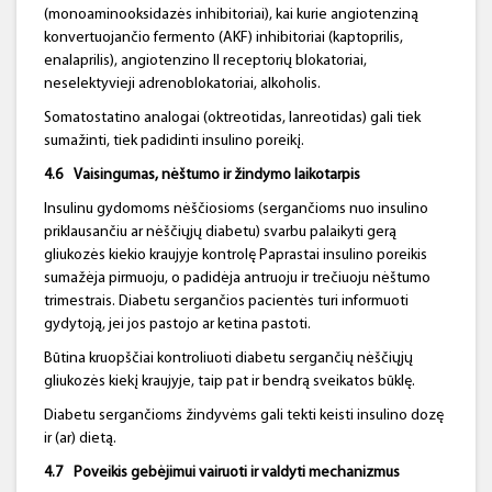
(monoaminooksidazės inhibitoriai), kai kurie angiotenziną
konvertuojančio fermento (AKF) inhibitoriai (kaptoprilis,
enalaprilis), angiotenzino II receptorių blokatoriai,
neselektyvieji adrenoblokatoriai, alkoholis.
Somatostatino analogai (oktreotidas, lanreotidas) gali tiek
sumažinti, tiek padidinti insulino poreikį.
4.6
Vaisingumas, n
ėštumo ir žindymo laikotarpis
Insulinu gydomoms nėščiosioms (sergančioms nuo insulino
priklausančiu ar nėščiųjų diabetu) svarbu palaikyti gerą
gliukozės kiekio kraujyje kontrolę Paprastai insulino poreikis
sumažėja pirmuoju, o padidėja antruoju ir trečiuoju nėštumo
trimestrais. Diabetu sergančios pacientės turi informuoti
gydytoją, jei jos pastojo ar ketina pastoti.
Būtina kruopščiai kontroliuoti diabetu sergančių nėščiųjų
gliukozės kiekį kraujyje, taip pat ir bendrą sveikatos būklę.
Diabetu sergančioms žindyvėms gali tekti keisti insulino dozę
ir (ar) dietą.
4.7
Poveikis gebėjimui vairuoti ir valdyti mechanizmus