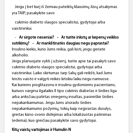
Jeigu į bet kurį iš žemiau pateiktų klausimų Jūsų atsakymas
yra TAIP, pasakykite savo
cukrinio diabeto slaugos specialistui, gydytojui arba
vaistininkui.
-
Ar sirgote neseniai?
-
Ar turite inkstų ar kepenų veiklos
sutrikimų?
-
Ar mankštinatės daugiau negu paprastai?
Insulino kiekis, kurio Jums reikia, gali kisti, jeigu geriate
alkoholio.
Jeigu planuojate vykti į užsienį, turite apie tai pasakyti savo
cukrinio diabeto slaugos specialistui, gydytojui arba
vaistininkui. Laiko skirtumas tarp šalių gali reikšti, kad Jums
leistis vaisto ir valgyti reikės kitokiu laiku negu namuose.
Kai kuriems pioglitazonu ir insulinu gydomiems pacientams,
kuriuos vargina ilgalaikis II tipo cukrinis diabetas ir širdies liga
arba anksčiau patirtas smegenų insultas, pasireiškė širdies
nepakankamumas. Jeigu Jums atsirado širdies
nepakankamumo požymių, tokių kaip neįprastas dusulys,
greitas kūno svorio didėjimas arba lokalizuotas patinimas
(edema), kuo greičiau pasakykite savo gydytojui.
Kitų vaistų vartojimas
ir
Humulin
N