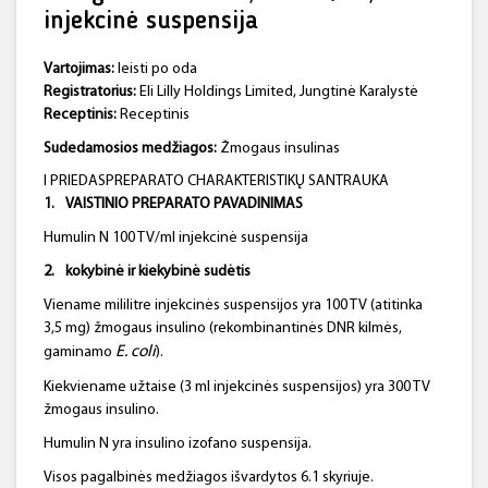
injekcinė suspensija
Vartojimas:
leisti po oda
Registratorius:
Eli Lilly Holdings Limited, Jungtinė Karalystė
Receptinis:
Receptinis
Sudedamosios medžiagos:
Žmogaus insulinas
I PRIEDASPREPARATO CHARAKTERISTIKŲ SANTRAUKA
1.
VAISTINIO
PREPARATO PAVADINIMAS
Humulin N 100 TV/ml injekcinė suspensija
2.
kokybinė ir kiekybinė sudėtis
Viename mililitre injekcinės suspensijos yra 100 TV (atitinka
3,5 mg) žmogaus insulino (rekombinantinės DNR kilmės,
E. coli
gaminamo
).
Kiekviename užtaise (3 ml injekcinės suspensijos) yra 300 TV
žmogaus insulino.
Humulin N yra insulino izofano suspensija.
Visos pagalbinės medžiagos išvardytos 6.1 skyriuje.