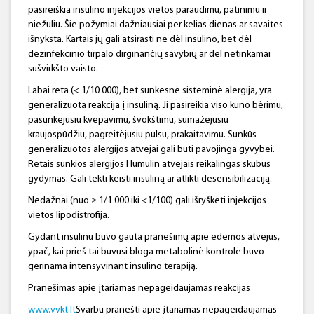
pasireiškia insulino injekcijos vietos paraudimu, patinimu ir
niežuliu. Šie požymiai dažniausiai per kelias dienas ar savaites
išnyksta. Kartais jų gali atsirasti ne dėl insulino, bet dėl
dezinfekcinio tirpalo dirginančių savybių ar dėl netinkamai
sušvirkšto vaisto.
Labai reta (< 1/10 000), bet sunkesnė sisteminė alergija, yra
generalizuota reakcija į insuliną. Ji pasireikia viso kūno bėrimu,
pasunkėjusiu kvėpavimu, švokštimu, sumažėjusiu
kraujospūdžiu, pagreitėjusiu pulsu, prakaitavimu. Sunkūs
generalizuotos alergijos atvejai gali būti pavojinga gyvybei.
Retais sunkios alergijos Humulin atvejais reikalingas skubus
gydymas. Gali tekti keisti insuliną ar atlikti desensibilizaciją.
Nedažnai (nuo ≥ 1/1 000 iki <1/100) gali išryškėti injekcijos
vietos lipodistrofija.
Gydant insulinu buvo gauta pranešimų apie edemos atvejus,
ypač, kai prieš tai buvusi bloga metabolinė kontrolė buvo
gerinama intensyvinant insulino terapiją.
Pranešimas apie įtariamas nepageidaujamas reakcijas
www.vvkt.lt
Svarbu pranešti apie įtariamas nepageidaujamas