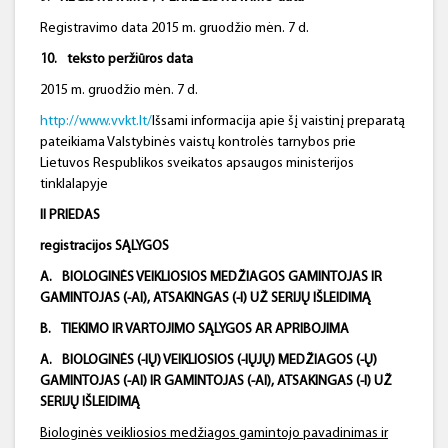
Registravimo data 2015 m. gruodžio mėn. 7 d.
10.
teksto peržiūros data
2015 m. gruodžio mėn. 7 d.
http://www.vvkt.lt/
Išsami informacija apie šį vaistinį preparatą
pateikiama Valstybinės vaistų kontrolės tarnybos prie
Lietuvos Respublikos sveikatos apsaugos ministerijos
tinklalapyje
II PRIEDAS
registracijos SĄLYGOS
A.
BIOLOGINĖS VEIKLIOSIOS MEDŽIAGOS GAMINTOJAS IR
GAMINTOJAS (-AI), ATSAKINGAS (-I) UŽ SERIJŲ IŠLEIDIMĄ
B.
TIEKIMO IR VARTOJIMO SĄLYGOS AR APRIBOJIMA
A.
BIOLOGINĖS
(-IŲ)
VEIKLIOSIOS
(-IŲJŲ)
MEDŽIAGOS
(-Ų)
GAMINTOJAS
(-AI)
IR GAMINTOJAS
(-AI)
, ATSAKINGAS
(-I)
UŽ
SERIJŲ IŠLEIDIMĄ
Biologinės veikliosios medžiagos gamintojo pavadinimas ir