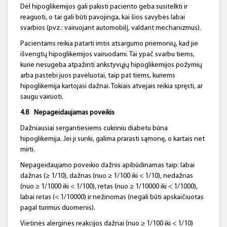
Dėl hipoglikemijos gali pakisti paciento geba susitelkti ir
reaguoti, o tai gali būti pavojinga, kai šios savybės labai
svarbios (pvz.: vairuojant automobilį, valdant mechanizmus).
Pacientams reikia patarti imtis atsargumo priemonių, kad jie
išvengtų hipoglikemijos vairuodami. Tai ypač svarbu tiems,
kurie nesugeba atpažinti ankstyvųjų hipoglikemijos požymių
arba pastebi juos pavėluotai, taip pat tiems, kuriems
hipoglikemija kartojasi dažnai. Tokiais atvejais reikia spręsti, ar
saugu vairuoti.
4.8
Nepageidaujamas poveikis
Dažniausiai sergantiesiems cukriniu diabetu būna
hipoglikemija. Jei ji sunki, galima prarasti sąmonę, o kartais net
mirti.
Nepageidaujamo poveikio dažnis apibūdinamas taip: labai
dažnas (≥ 1/10), dažnas (nuo ≥ 1/100 iki < 1/10), nedažnas
(nuo ≥ 1/1000 iki < 1/100), retas (nuo ≥ 1/10000 iki < 1/1000),
labai retas (< 1/10000) ir nežinomas (negali būti apskaičiuotas
pagal turimus duomenis).
Vietinės alerginės reakcijos dažnai (nuo ≥ 1/100 iki < 1/10)