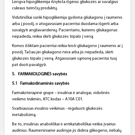
Lengva hipoglikemija išnyksta išgėrus gliukozės ar suvalgius
cukraus turinčių produktų.
Vidutiniškai sunki hipoglikemija gydoma gliukagonu į raumenis
arba į poodį, o atsigavusiam pacientui duodama išgerti arba
suvalgyti angliavandenių. Pacientams, kuriems gliukagonas
nepadeda, reikia skirti gliukozės tirpalo į veną.
Komos ištiktam pacientui reikia leisti gliukagono į raumenis ar į
poodį. Tačiau jei gliukagono nėra arba jis nepadeda, skirti
gliukozės tirpalo į veną. Atgavusiam sąmonę pacientui tuoj
pat duoti pavalgyti.
5.
FARMAKOLOGINĖS
savybės
5.1
Farmakodinaminės
savybės
Farmakoterapinė grupė – insulinai ir analogai, vidutinės
veikimo trukmės, ATC kodas – A10A C01.
Svarbiausias insulino veikimas - reguliuoti gliukozės
metabolizmą.
Be to, insulinas anaboliškai ir antikataboliškai veikia įvairius
audinius. Raumeniniame audinyje jis didina glikogeno, riebalų