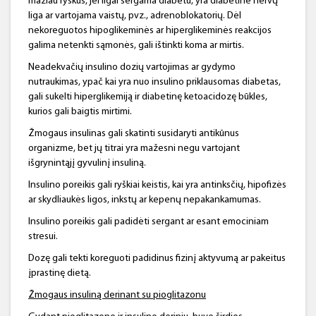
mažiau ryškūs, jei ilgai sergama diabetu, yra diabetinė nervų
liga ar vartojama vaistų, pvz., adrenoblokatorių. Dėl
nekoreguotos hipoglikeminės ar hiperglikeminės reakcijos
galima netenkti sąmonės, gali ištinkti koma ar mirtis.
Neadekvačių insulino dozių vartojimas ar gydymo
nutraukimas, ypač kai yra nuo insulino priklausomas diabetas,
gali sukelti hiperglikemiją ir diabetinę ketoacidozę būkles,
kurios gali baigtis mirtimi.
Žmogaus insulinas gali skatinti susidaryti antikūnus
organizme, bet jų titrai yra mažesni negu vartojant
išgrynintąjį gyvulinį insuliną.
Insulino poreikis gali ryškiai keistis, kai yra antinksčių, hipofizės
ar skydliaukės ligos, inkstų ar kepenų nepakankamumas.
Insulino poreikis gali padidėti sergant ar esant emociniam
stresui.
Dozę gali tekti koreguoti padidinus fizinį aktyvumą ar pakeitus
įprastinę dietą.
Žmogaus insuliną derinant su
pioglitazonu