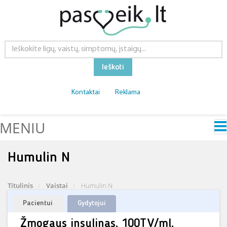
Ieškoti
Kontaktai
Reklama
MENIU
Humulin N
Titulinis
Vaistai
Humulin N
Pacientui
Gydytojui
Žmogaus insulinas, 100TV/ml,