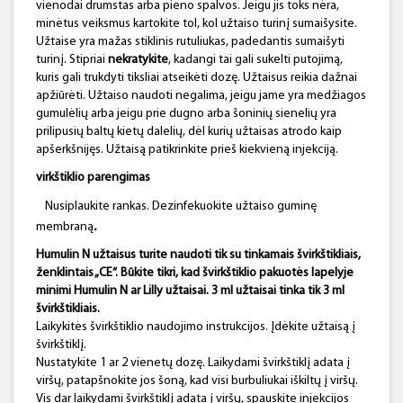
vienodai drumstas arba pieno spalvos. Jeigu jis toks nėra,
minėtus veiksmus kartokite tol, kol užtaiso turinį sumaišysite.
Užtaise yra mažas stiklinis rutuliukas, padedantis sumaišyti
turinį. Stipriai
nekratykite
, kadangi tai gali sukelti putojimą,
kuris gali trukdyti tiksliai atseikėti dozę. Užtaisus reikia dažnai
apžiūrėti. Užtaiso naudoti negalima, jeigu jame yra medžiagos
gumulėlių arba jeigu prie dugno arba šoninių sienelių yra
prilipusių baltų kietų dalelių, dėl kurių užtaisas atrodo kaip
apšerkšnijęs. Užtaisą patikrinkite prieš kiekvieną injekciją.
virkštiklio parengimas
Nusiplaukite rankas. Dezinfekuokite užtaiso guminę
.
membraną
Humulin
N
užtaisus turite naudoti tik su tinkamais
švirkštikliais
,
ženklintais „CE“. Būkite tikri, kad
švirkštiklio
pakuotės lapelyje
minimi
Humulin
N
ar
Lilly
užtaisai. 3 ml užtaisai tinka tik 3 ml
švirkštikliais
.
Laikykitės švirkštiklio naudojimo instrukcijos. Įdėkite užtaisą į
švirkštiklį.
Nustatykite 1 ar 2 vienetų dozę. Laikydami švirkštiklį adata į
viršų, patapšnokite jos šoną, kad visi burbuliukai iškiltų į viršų.
Vis dar laikydami švirkštiklį adata į viršų, spauskite injekcijos