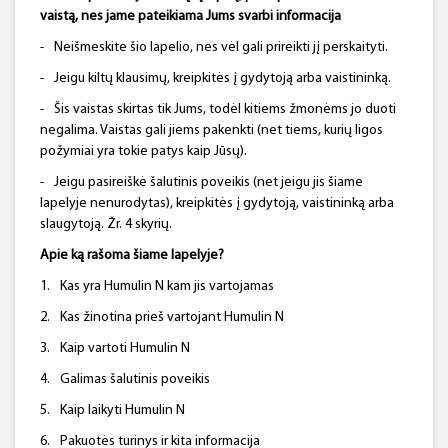
vaistą, nes jame pateikiama Jums svarbi informacija
-
Neišmeskite šio lapelio, nes vėl gali prireikti jį perskaityti.
-
Jeigu kiltų klausimų, kreipkitės į gydytoją arba vaistininką.
-
Šis vaistas skirtas tik Jums, todėl kitiems žmonėms jo duoti
negalima. Vaistas gali jiems pakenkti (net tiems, kurių ligos
požymiai yra tokie patys kaip Jūsų).
-
Jeigu pasireiškė šalutinis poveikis (net jeigu jis šiame
lapelyje nenurodytas), kreipkitės į gydytoją, vaistininką arba
slaugytoją. Žr. 4 skyrių.
Apie ką rašoma šiame lapelyje?
1.
Kas yra Humulin N kam jis vartojamas
2.
Kas žinotina prieš vartojant Humulin N
3.
Kaip vartoti Humulin N
4.
Galimas šalutinis poveikis
5.
Kaip laikyti Humulin N
6.
Pakuotės turinys ir kita informacija