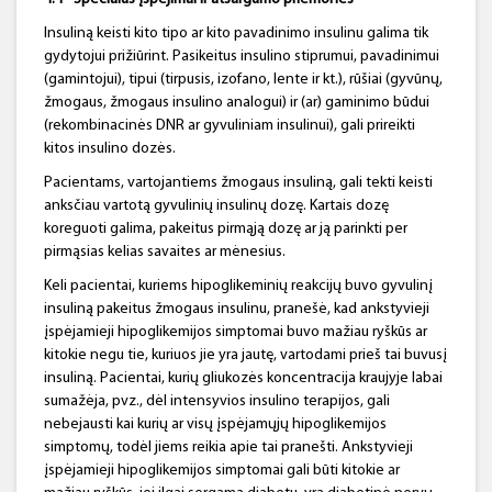
Insuliną keisti kito tipo ar kito pavadinimo insulinu galima tik
gydytojui prižiūrint. Pasikeitus insulino stiprumui, pavadinimui
(gamintojui), tipui (tirpusis, izofano, lente ir kt.), rūšiai (gyvūnų,
žmogaus, žmogaus insulino analogui) ir (ar) gaminimo būdui
(rekombinacinės DNR ar gyvuliniam insulinui), gali prireikti
kitos insulino dozės.
Pacientams, vartojantiems žmogaus insuliną, gali tekti keisti
anksčiau vartotą gyvulinių insulinų dozę. Kartais dozę
koreguoti galima, pakeitus pirmąją dozę ar ją parinkti per
pirmąsias kelias savaites ar mėnesius.
Keli pacientai, kuriems hipoglikeminių reakcijų buvo gyvulinį
insuliną pakeitus žmogaus insulinu, pranešė, kad ankstyvieji
įspėjamieji hipoglikemijos simptomai buvo mažiau ryškūs ar
kitokie negu tie, kuriuos jie yra jautę, vartodami prieš tai buvusį
insuliną. Pacientai, kurių gliukozės koncentracija kraujyje labai
sumažėja, pvz., dėl intensyvios insulino terapijos, gali
nebejausti kai kurių ar visų įspėjamųjų hipoglikemijos
simptomų, todėl jiems reikia apie tai pranešti. Ankstyvieji
įspėjamieji hipoglikemijos simptomai gali būti kitokie ar