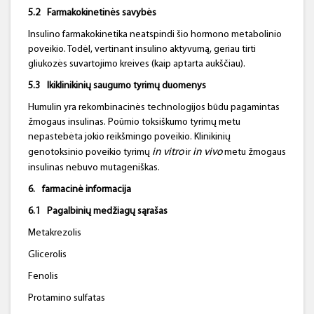
5.2
Farmakokinetinės
savybės
Insulino farmakokinetika neatspindi šio hormono metabolinio
poveikio. Todėl, vertinant insulino aktyvumą, geriau tirti
gliukozės suvartojimo kreives (kaip aptarta aukščiau).
5.3
Ikiklinikinių
saugumo tyrimų duomenys
Humulin yra rekombinacinės technologijos būdu pagamintas
žmogaus insulinas. Poūmio toksiškumo tyrimų metu
nepastebėta jokio reikšmingo poveikio. Klinikinių
in
vitro
in
vivo
genotoksinio poveikio
tyrimų
ir
metu žmogaus
insulinas nebuvo mutageniškas.
6.
farmacinė informacija
6.1
Pagalbinių medžiagų sąrašas
Metakrezolis
Glicerolis
Fenolis
Protamino sulfatas