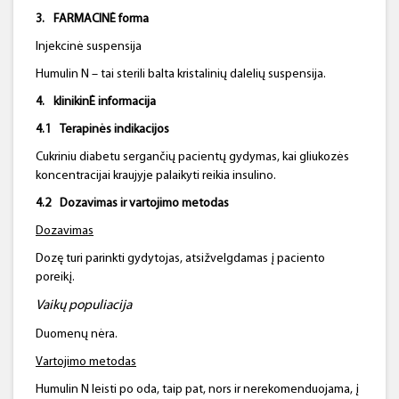
3.
FARMACINĖ forma
Injekcinė suspensija
Humulin N – tai sterili balta kristalinių dalelių suspensija.
4.
klinikinĖ informacija
4.1
Terapinės indikacijos
Cukriniu diabetu sergančių pacientų gydymas, kai gliukozės
koncentracijai kraujyje palaikyti reikia insulino.
4.2
Dozavimas ir vartojimo metodas
Dozavimas
Dozę turi parinkti gydytojas, atsižvelgdamas į paciento
poreikį.
Vaikų populiacija
Duomenų nėra.
Vartojimo metodas
Humulin N leisti po oda, taip pat, nors ir nerekomenduojama, į