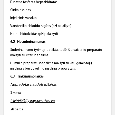
Dinatrio fosfatas heptahidratas
Cinko oksidas
Injekcinis vanduo
Vandenilio chlorido rūgštis (pH palaikyti)
Natrio hidroksidas (pH palaikyti)
6.2
Nesuderinamumas
Suderinamumo tyrimų neatlikta, todėl šio vaistinio preparato
maišyti su kitais negalima.
Humulin preparatų negalima maišyti su kitų gamintojų
insulinais bei gyvulinių insulinų preparatais.
6.3
Tinkamumo laikas
Nepradėtas naudoti užtaisas
3 metai
Į
švirkšti
klį
įstatytas užtaisas
28 paros