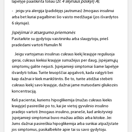
žr. 4 skyriaus poskyrį A
lapelyje paaiškinta toliau (
);
-
jeigu yra alergija (padidėjęs jautrumas) žmogaus insulinui
arba bet kuriai pagalbinei šio vaisto medžiagai (jos išvardytos
6 skyriuje).
Įspėjimai ir atsargumo priemonės
Pasitarkite su gydytoju vaistininku arba slaugytoju, prieš
pradėdami vartoti Humulin N
Jeigu vartojamas insulinas cukraus kiekį kraujyje reguliuoja
gerai, cukraus kiekiui kraujyje sumažėjus per daug, įspėjamųjų
simptomų galite nejusti. Įspėjamieji simptomai šiame lapelyje
išvardyti toliau. Turite kruopščiai apgalvoti, kada valgyti bei
kaip dažnai ir kiek mankštintis. Be to, turite atidžiai stebėti
cukraus kiekį savo kraujyje, dažnai jame matuodami gliukozės
koncentraciją.
Keli pacientai, kuriems hipoglikemija (mažas cukraus kiekis
kraujyje) pasireiškė po to, kai jie vietoj gyvulinio insulino
pradėjo vartoti žmogaus insulino, pranešė, kad ankstyvieji
įspėjamieji simptomai buvo mažiau aiškūs arba kitokie. Jei
Jums dažnai pasireiškia hipoglikemija arba sunkiai atpažįstate
jos simptomus, pasikalbėkite apie tai su savo gydytoju.