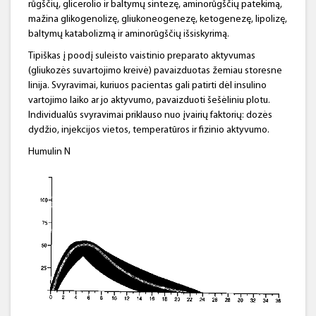
rūgščių, glicerolio ir baltymų sintezę, aminorūgščių patekimą,
mažina glikogenolizę, gliukoneogenezę, ketogenezę, lipolizę,
baltymų katabolizmą ir aminorūgščių išsiskyrimą.
Tipiškas į poodį suleisto vaistinio preparato aktyvumas
(gliukozės suvartojimo kreivė) pavaizduotas žemiau storesne
linija. Svyravimai, kuriuos pacientas gali patirti dėl insulino
vartojimo laiko ar jo aktyvumo, pavaizduoti šešėliniu plotu.
Individualūs svyravimai priklauso nuo įvairių faktorių: dozės
dydžio, injekcijos vietos, temperatūros ir fizinio aktyvumo.
Humulin N