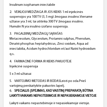
Insulinum isophanum iniectabile
2.
VEIKLIOJI MEDŽIAGA IR JOS KIEKIS 1 ml injekcinės
suspensijos yra 100 TV (3, 5 mg) žmogaus insulino.Viename
užtaise yra 3 ml, tai atitinka 300 TV žmogaus insulino.
Humulin N yra insulino izofano suspensija.
3.
PAGALBINIŲ MEDŽIAGŲ SĄRAŠAS
Metacresolum, Glycerolum, Protamini sulphas, Phenolum,
Dinatrii phosphas heptahydricus, Zinci oxidum, Aqua ad
iniectabilia, Acidum hydrochloridum et/aut Natrii hydroxidum
.
q.s
4.
FARMACINĖ FORMA IR KIEKIS PAKUOTĖJE
Injekcinė suspensija
5 x 3 ml užtaisai
5.
VARTOJIMO METODAS IR BŪDASLeisti po oda.Prieš
vartojimą perskaitykite pakuotės lapelį.
6.
SPECIALUS ĮSPĖJIMAS, KAD VAISTINĮ PREPARATĄ BŪTINA
LAIKYTI VAIKAMS NEPASTEBIMOJE IR NEPASIEKIAMOJE VIETOJE
Laikyti vaikams nepastebimoje ir nepasiekiamoje vietoje.