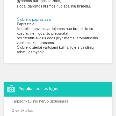
gydomos pūlingos žaizdos,
sloga, daromos klizmos nuo spalinių kirmėlių.
Čiobrelis paprastasis
Paprastojo
čiobrelio nuoviras vartojamas nuo bronchito su
kosuliu, nemigos. Jo preparatai
bei eterinis aliejus odos įtrynimams, aromati­nėms
vonioms, kompresams.
Čiobrelio žiedai vartojami kulinarijoje ir vaistinių
arbatų gamyboje.
Populiariausios ligos
Tarpšonkaulinio nervo uždegimas
Divertikulitas