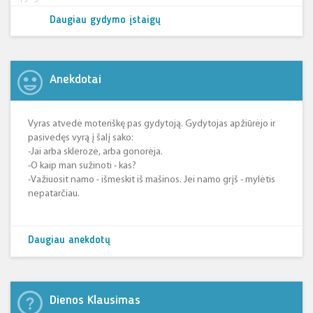
+9
-5
Daugiau gydymo įstaigų
Anekdotai
Vyras atvedė moteriškę pas gydytoją. Gydytojas apžiūrėjo ir
pasivedęs vyrą į šalį sako:
-Jai arba sklerozė, arba gonorėja.
-O kaip man sužinoti - kas?
-Važiuosit namo - išmeskit iš mašinos. Jei namo grįš - mylėtis
nepatarčiau.
Daugiau anekdotų
Dienos Klausimas