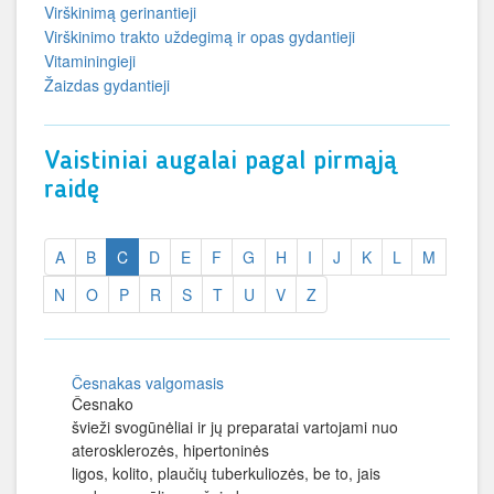
Virškinimą gerinantieji
Virškinimo trakto uždegimą ir opas gydantieji
Vitaminingieji
Žaizdas gydantieji
Vaistiniai augalai pagal pirmąją
raidę
A
B
C
D
E
F
G
H
I
J
K
L
M
N
O
P
R
S
T
U
V
Z
Česnakas valgomasis
Česnako
švieži svogūnėliai ir jų preparatai vartojami nuo
atero­sklerozės, hipertoninės
ligos, kolito, plaučių tuberkuliozės, be to, jais