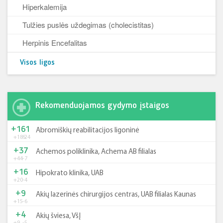
Hiperkalemija
Tulžies puslės uždegimas (cholecistitas)
Herpinis Encefalitas
Visos ligos
Rekomenduojamos gydymo įstaigos
+161
Abromiškių reabilitacijos ligoninė
+185
-24
+37
Achemos poliklinika, Achema AB filialas
+44
-7
+16
Hipokrato klinika, UAB
+20
-4
+9
Akių lazerinės chirurgijos centras, UAB filialas Kaunas
+15
-6
+4
Akių šviesa, VšĮ