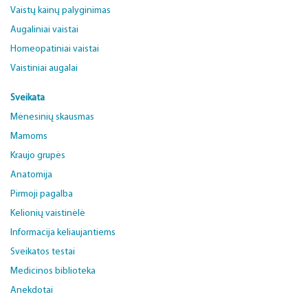
Vaistų kainų palyginimas
Augaliniai vaistai
Homeopatiniai vaistai
Vaistiniai augalai
Sveikata
Mėnesinių skausmas
Mamoms
Kraujo grupės
Anatomija
Pirmoji pagalba
Kelionių vaistinėlė
Informacija keliaujantiems
Sveikatos testai
Medicinos biblioteka
Anekdotai