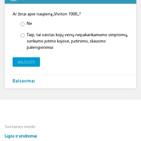
Ar žinai apie naujieną „Viviton 1000 „?
Ne
Taip, tai vaistas kojų venų nepakankamumo simptomų,
sunkumo jutimo kojose, patinimo, skausmo
palengvinimui
BALSUOTI
Balsavimai
Svetainės medis
Ligos ir sindromai