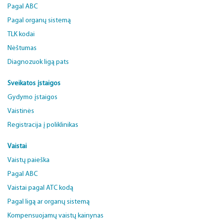
Pagal ABC
Pagal organų sistemą
TLK kodai
Nėštumas
Diagnozuok ligą pats
Sveikatos įstaigos
Gydymo įstaigos
Vaistinės
Registracija į poliklinikas
Vaistai
Vaistų paieška
Pagal ABC
Vaistai pagal ATC kodą
Pagal ligą ar organų sistemą
Kompensuojamų vaistų kainynas