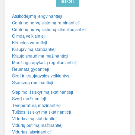
Ieškoti
Atsikodėjimą lengvinantieji
Centrinę nervų sistemą raminantieji
Centrinę nervų sistemą stimuliuojantieji
Gimdą veikiantieji
Kirmėles varantieji
Kraujavimą stabdantieji
Kraujo spaudimą mažinantieji
Medžiagų apykaitą reguliuojantieji
Reumatą gydantieji
Širdį ir kraujagysles veikiantys
Skausmą raminantieji
Šlapimo išsiskyrimą skatinantieji
Svorį mažinantieji
Temperatūrą mažinantieji
Tulžies išsiskyrimą skatinantieji
Viduriavimą stabdantieji
Vidurių pūtimą mažinantieji
Vidurius laisvinantieji