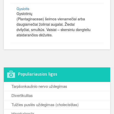
Gyslotis
Gyslotinių
(Plantaginaceae) šeimos vienamečiai arba
daugiamečiai žoliniai augalai. Žiedai
dvilyčiai, smulkūs. Vaisiai – skersiniu dangteliu
atsidarančios dėžutės.
Populiariausios ligos
Tarpšonkaulinio nervo uždegimas
Divertikulitas
Tulžies puslės uždegimas (cholecistitas)
Hiperkalemija