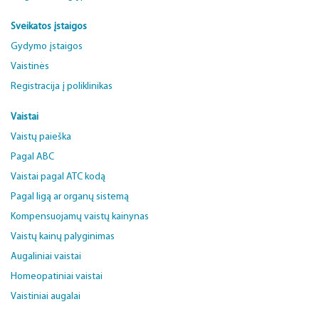
Sveikatos įstaigos
Gydymo įstaigos
Vaistinės
Registracija į poliklinikas
Vaistai
Vaistų paieška
Pagal ABC
Vaistai pagal ATC kodą
Pagal ligą ar organų sistemą
Kompensuojamų vaistų kainynas
Vaistų kainų palyginimas
Augaliniai vaistai
Homeopatiniai vaistai
Vaistiniai augalai