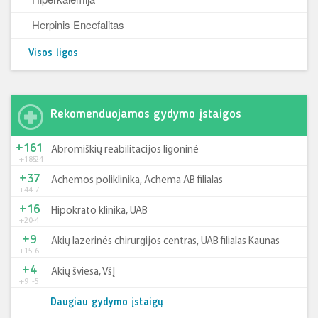
Herpinis Encefalitas
Visos ligos
Rekomenduojamos gydymo įstaigos
+161
Abromiškių reabilitacijos ligoninė
+185
-24
+37
Achemos poliklinika, Achema AB filialas
+44
-7
+16
Hipokrato klinika, UAB
+20
-4
+9
Akių lazerinės chirurgijos centras, UAB filialas Kaunas
+15
-6
+4
Akių šviesa, VšĮ
+9
-5
Daugiau gydymo įstaigų