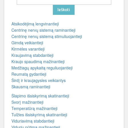
Ieškoti
Atsikodėjimą lengvinantieji
Centrinę nervų sistemą raminantieji
Centrinę nervų sistemą stimuliuojantieji
Gimdą veikiantieji
Kirmėles varantieji
Kraujavimą stabdantieji
Kraujo spaudimą mažinantieji
Medžiagų apykaitą reguliuojantieji
Reumatą gydantieji
Širdį ir kraujagysles veikiantys
Skausmą raminantieji
Šlapimo išsiskyrimą skatinantieji
Svorį mažinantieji
Temperatūrą mažinantieji
Tulžies išsiskyrimą skatinantieji
Viduriavimą stabdantieji
Vidurių pūtimą mažinantieji