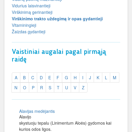
Vidurius laisvinantieji
Virškinimą gerinantieji
Virškinimo trakto uždegimą ir opas gydantieji
Vitaminingieji
Žaizdas gydantieji
Vaistiniai augalai pagal pirmąją
raidę
A
B
C
D
E
F
G
H
I
J
K
L
M
N
O
P
R
S
T
U
V
Z
Alavijas medėjantis
Alavijo
skystuoju tepalu (Linimentum Aloės) gydomos kai
kurios odos ligos.