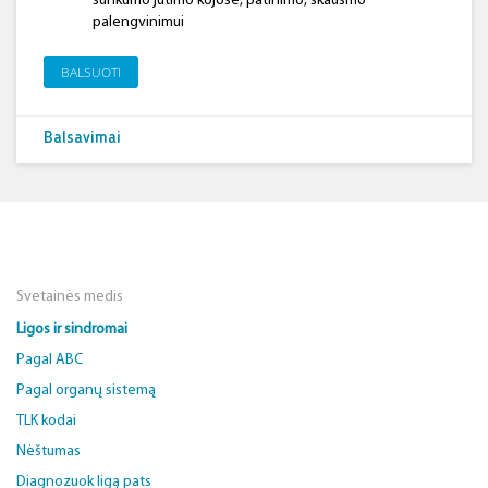
sunkumo jutimo kojose, patinimo, skausmo
palengvinimui
BALSUOTI
Balsavimai
Svetainės medis
Ligos ir sindromai
Pagal ABC
Pagal organų sistemą
TLK kodai
Nėštumas
Diagnozuok ligą pats