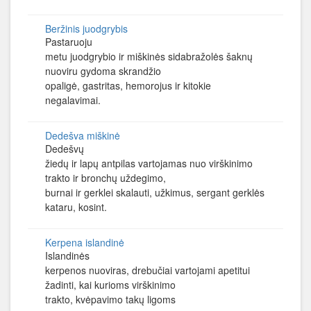
Beržinis juodgrybis
Pastaruoju
metu juodgrybio ir miškinės sidabražolės šaknų
nuoviru gydoma skrandžio
opaligė, gastritas, hemorojus ir kitokie
negalavimai.
Dedešva miškinė
Dedešvų
žiedų ir lapų antpilas vartojamas nuo virškinimo
trakto ir bronchų uždegimo,
burnai ir gerklei skalauti, užkimus, sergant gerklės
kataru, kosint.
Kerpena islandinė
Islandinės
kerpenos nuoviras, drebučiai vartojami apetitui
žadinti, kai kurioms virškinimo
trakto, kvėpavimo takų ligoms