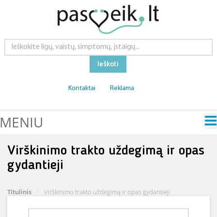
Ieškoti
Kontaktai
Reklama
MENIU
Virškinimo trakto uždegimą ir opas
gydantieji
Titulinis
Virškinimo trakto uždegimą ir opas gydantieji