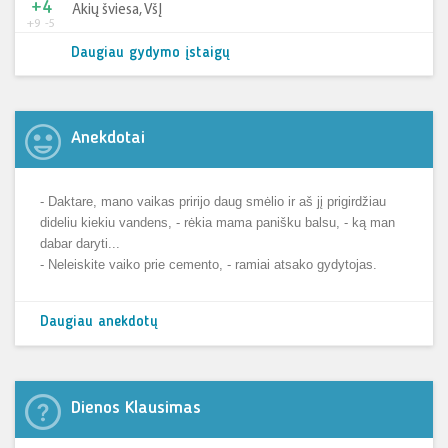
+4
Akių šviesa, VšĮ
+9
-5
Daugiau gydymo įstaigų
Anekdotai
- Daktare, mano vaikas pririjo daug smėlio ir aš jį prigirdžiau
dideliu kiekiu vandens, - rėkia mama panišku balsu, - ką man
dabar daryti...
- Neleiskite vaiko prie cemento, - ramiai atsako gydytojas.
Daugiau anekdotų
Dienos Klausimas