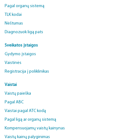
Pagal organų sistemą
TLK kodai
Nėštumas
Diagnozuok ligą pats
Sveikatos įstaigos
Gydymo įstaigos
Vaistinės
Registracija į poliklinikas
Vaistai
Vaistų paieška
Pagal ABC
Vaistai pagal ATC kodą
Pagal ligą ar organų sistemą
Kompensuojamų vaistų kainynas
Vaistų kainų palyginimas