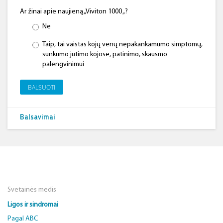
Ar žinai apie naujieną „Viviton 1000 „?
Ne
Taip, tai vaistas kojų venų nepakankamumo simptomų,
sunkumo jutimo kojose, patinimo, skausmo
palengvinimui
BALSUOTI
Balsavimai
Svetainės medis
Ligos ir sindromai
Pagal ABC