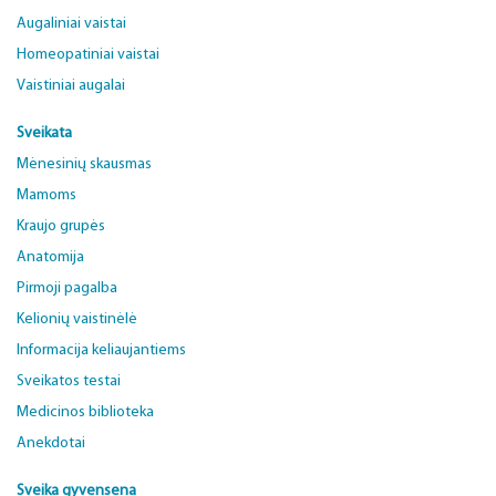
Augaliniai vaistai
Homeopatiniai vaistai
Vaistiniai augalai
Sveikata
Mėnesinių skausmas
Mamoms
Kraujo grupės
Anatomija
Pirmoji pagalba
Kelionių vaistinėlė
Informacija keliaujantiems
Sveikatos testai
Medicinos biblioteka
Anekdotai
Sveika gyvensena