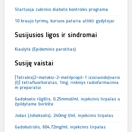
Startuoja cukrinio diabeto kontrolės programa
10 kraujo tyrimų, kuriuos pataria atlikti gydytojai
Susijusios ligos ir sindromai
Kiaulytė (Epideminis parotitas)
Susiję vaistai
[Tetrakis(2-metoksi-2-metilpropil-1 izocianido)vario
(I)] tetrafluorboratas, 1mg, rinkinys radiofarmacinia
m preparatui
Gadokseto rūgštis, 0,25mmol/ml, injekcinis tirpalas u
žpildytame švirkšte
Jodas (Joheksolis), 240mg I/ml, injekcinis tirpalas
Gadobutrolis, 604,72mg/ml, injekcinis tirpalas