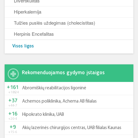
Divertikulitas
Hiperkalemija
Tulžies puslės uždegimas (cholecistitas)
Herpinis Encefalitas
Visos ligos
Rekomenduojamos gydymo įstaigos
+161
Abromiškių reabilitacijos ligoninė
+185
-24
+37
Achemos poliklinika, Achema AB filialas
+44
-7
+16
Hipokrato klinika, UAB
+20
-4
+9
Akių lazerinės chirurgijos centras, UAB filialas Kaunas
+15
-6