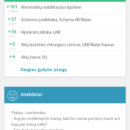
+161
Abromiškių reabilitacijos ligoninė
+185
-24
+37
Achemos poliklinika, Achema AB filialas
+44
-7
+16
Hipokrato klinika, UAB
+20
-4
+9
Akių lazerinės chirurgijos centras, UAB filialas Kaunas
+15
-6
+4
Akių šviesa, VšĮ
+9
-5
Daugiau gydymo įstaigų
Anekdotai
Pirkėja - vaistininkui:
- Argi jūs neįtikinėjote manęs, kad šie vaistai pastatys mane ant
kojų per vieną naktį?