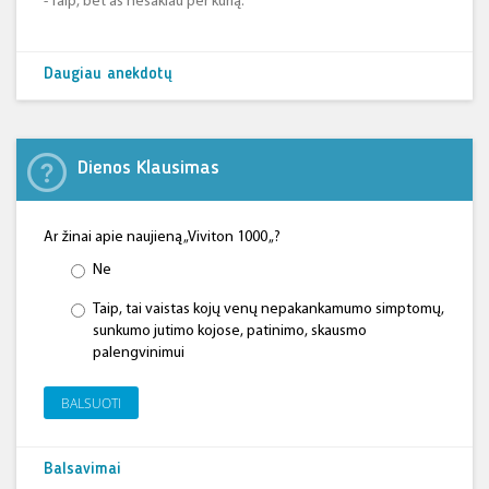
- Taip, bet aš nesakiau per kurią.
Daugiau anekdotų
Dienos Klausimas
Ar žinai apie naujieną „Viviton 1000 „?
Ne
Taip, tai vaistas kojų venų nepakankamumo simptomų,
sunkumo jutimo kojose, patinimo, skausmo
palengvinimui
BALSUOTI
Balsavimai