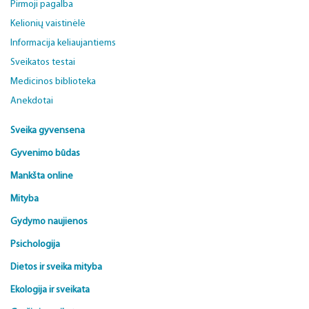
Pirmoji pagalba
Kelionių vaistinėlė
Informacija keliaujantiems
Sveikatos testai
Medicinos biblioteka
Anekdotai
Sveika gyvensena
Gyvenimo būdas
Mankšta online
Mityba
Gydymo naujienos
Psichologija
Dietos ir sveika mityba
Ekologija ir sveikata