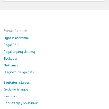
Svetainės medis
Ligos ir sindromai
Pagal ABC
Pagal organų sistemą
TLK kodai
Nėštumas
Diagnozuok ligą pats
Sveikatos įstaigos
Gydymo įstaigos
Vaistinės
Registracija į poliklinikas