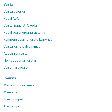
Vaistai
Vaistų paieška
Pagal ABC
Vaistai pagal ATC kodą
Pagal ligą ar organų sistemą
Kompensuojamų vaistų kainynas
Vaistų kainų palyginimas
Augaliniai vaistai
Homeopatiniai vaistai
Vaistiniai augalai
Sveikata
Mėnesinių skausmas
Mamoms
Kraujo grupės
Anatomija