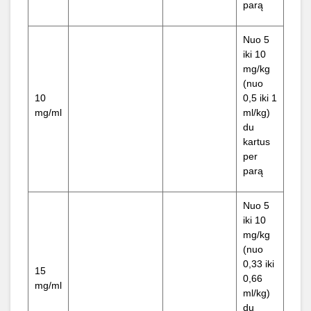
parą
Nuo 5
iki 10
mg/kg
(nuo
10
0,5 iki 1
mg/ml
ml/kg)
du
kartus
per
parą
Nuo 5
iki 10
mg/kg
(nuo
0,33 iki
15
0,66
mg/ml
ml/kg)
du