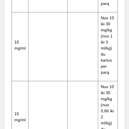
parą
Nuo 10
iki 30
mg/kg
(nuo 1
10
iki 3
mg/ml
ml/kg)
du
kartus
per
parą
Nuo 10
iki 30
mg/kg
(nuo
0,66 iki
15
2
mg/ml
ml/kg)