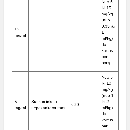
Nuo 5
iki 15
mg/kg
(nuo
0,33 iki
15
1
mg/ml
ml/kg)
du
kartus
per
parą
Nuo 5
iki 10
mg/kg
(nuo 1
5
Sunkus inkstų
iki 2
< 30
mg/ml
nepakankamumas
ml/kg)
du
kartus
per