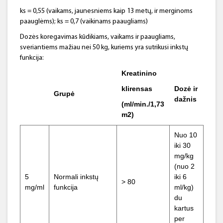
ks = 0,55 (vaikams, jaunesniems kaip 13 metų, ir merginoms
paauglėms); ks = 0,7 (vaikinams paaugliams)
Dozės koregavimas kūdikiams, vaikams ir paaugliams,
sveriantiems mažiau nei 50 kg, kuriems yra sutrikusi inkstų
funkcija:
Kreatinino
klirensas
Dozė ir
Grupė
dažnis
(ml/min./1,73
m2)
Nuo 10
iki 30
mg/kg
(nuo 2
5
Normali inkstų
iki 6
> 80
mg/ml
funkcija
ml/kg)
du
kartus
per