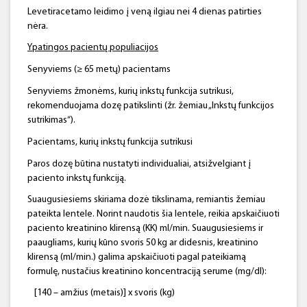
Levetiracetamo leidimo į veną ilgiau nei 4 dienas patirties
nėra.
Ypatingos pacientų populiacijos
Senyviems (≥ 65 metų)
pacientams
Senyviems žmonėms, kurių inkstų funkcija sutrikusi,
rekomenduojama dozę patikslinti (žr. žemiau „Inkstų funkcijos
sutrikimas“).
Pacientams, kurių inkstų funkcija sutrikusi
Paros dozę būtina nustatyti individualiai, atsižvelgiant į
paciento inkstų funkciją.
Suaugusiesiems skiriama dozė tikslinama, remiantis žemiau
pateikta lentele. Norint naudotis šia lentele, reikia apskaičiuoti
paciento kreatinino klirensą (KK) ml/min. Suaugusiesiems ir
paaugliams, kurių kūno svoris 50 kg ar didesnis, kreatinino
klirensą (ml/min.) galima apskaičiuoti pagal pateikiamą
formulę, nustačius kreatinino koncentraciją serume (mg/dl):
[140 – amžius (metais)] x svoris (kg)