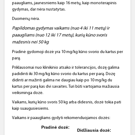
paaugliams, jaunesniems kaip 16 metų, kaip monoterapinis
gydymas, dar nėra nustatytas.
Duomenų nėra.
Papildomas gydymas vaikams (nuo 4 iki 11 metų) ir
paaugliams (nuo 12 iki 17 metų), kurių kūno svoris
mažesnis nei 50 kg
Pradinė gydomoji dozė yra 10 mg/kg kūno svorio du kartus per
parą.
Priklausomai nuo klinikinio atsako ir tolerancijos, dozę galima
padidinti iki 30 mg/kg kūno svorio du kartus per parą. Dozę
didinti ar mažinti galima ne daugiau kaip po 10 mg/kg du
kartus per parą kas dvi savaites. Turi būti vartojama mažiausia
veiksminga dozė.
Vaikams, kurių kūno svoris 50 kg arba didesnis, dozė tokia pati
kaip suaugusiesiems.
Vaikams ir paaugliams gydyti rekomenduojamos dozės:
Pradinė dozė:
Didžiausia dozė: