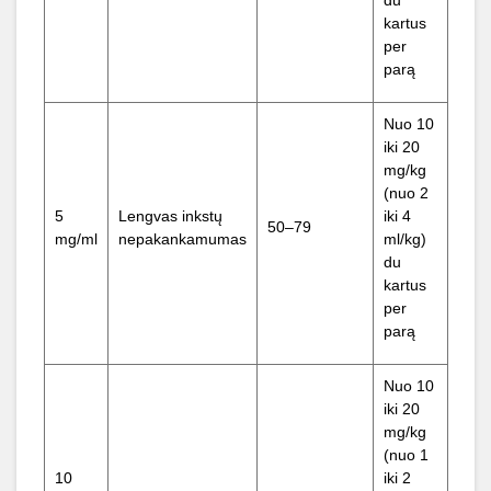
du
kartus
per
parą
Nuo 10
iki 20
mg/kg
(nuo 2
5
Lengvas inkstų
iki 4
50–79
mg/ml
nepakankamumas
ml/kg)
du
kartus
per
parą
Nuo 10
iki 20
mg/kg
(nuo 1
10
iki 2