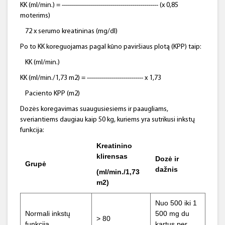
KK (ml/min.) = ------------------------------------------------ (x 0,85
moterims)
72 x serumo kreatininas (mg/dl)
Po to KK koreguojamas pagal kūno paviršiaus plotą (KPP) taip:
KK (ml/min.)
KK (ml/min./1,73 m2) = ---------------------------- x 1,73
Paciento KPP (m2)
Dozės koregavimas suaugusiesiems ir paaugliams,
sveriantiems daugiau kaip 50 kg, kuriems yra sutrikusi inkstų
funkcija:
Kreatinino
klirensas
Dozė ir
Grupė
dažnis
(ml/min./1,73
m2)
Nuo 500 iki 1
Normali inkstų
500 mg du
> 80
funkcija
kartus per