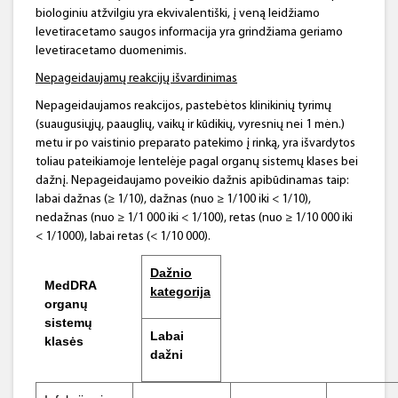
biologiniu atžvilgiu yra ekvivalentiški, į veną leidžiamo
levetiracetamo saugos informacija yra grindžiama geriamo
levetiracetamo duomenimis.
Nepageidaujamų reakcijų išvardinimas
Nepageidaujamos reakcijos, pastebėtos klinikinių tyrimų
(suaugusiųjų, paauglių, vaikų ir kūdikių, vyresnių nei 1 mėn.)
metu ir po vaistinio preparato patekimo į rinką, yra išvardytos
toliau pateikiamoje lentelėje pagal organų sistemų klases bei
dažnį. Nepageidaujamo poveikio dažnis apibūdinamas taip:
labai dažnas (≥ 1/10), dažnas (nuo ≥ 1/100 iki < 1/10),
nedažnas (nuo ≥ 1/1 000 iki < 1/100), retas (nuo ≥ 1/10 000 iki
< 1/1000), labai retas (< 1/10 000).
Dažnio
MedDRA
kategorija
organų
sistemų
Labai
klasės
dažni