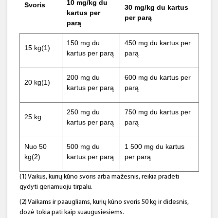
10 mg/kg du
Svoris
30 mg/kg du kartus
kartus per
per parą
parą
150 mg du
450 mg du kartus per
15 kg(1)
kartus per parą
parą
200 mg du
600 mg du kartus per
20 kg(1)
kartus per parą
parą
250 mg du
750 mg du kartus per
25 kg
kartus per parą
parą
Nuo 50
500 mg du
1 500 mg du kartus
kg(2)
kartus per parą
per parą
(1) Vaikus, kurių kūno svoris arba mažesnis, reikia pradėti
gydyti geriamuoju tirpalu.
(2) Vaikams ir paaugliams, kurių kūno svoris 50 kg ir didesnis,
dozė tokia pati kaip suaugusiesiems.