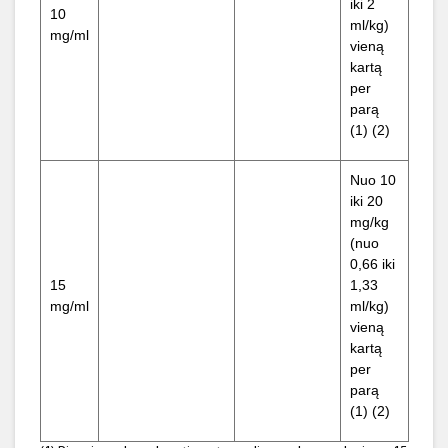
iki 2
10
ml/kg)
mg/ml
vieną
kartą
per
parą
(1) (2)
Nuo 10
iki 20
mg/kg
(nuo
0,66 iki
15
1,33
mg/ml
ml/kg)
vieną
kartą
per
parą
(1) (2)