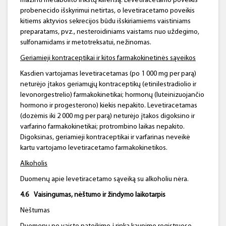
mažinti metabolito inkstų klirensą. Levetiracetamo poveikis
probenecido išskyrimui netirtas, o levetiracetamo poveikis
kitiems aktyvios sekrecijos būdu išskiriamiems vaistiniams
preparatams, pvz., nesteroidiniams vaistams nuo uždegimo,
sulfonamidams ir metotreksatui, nežinomas.
Geriamieji kontraceptikai ir kitos
farmakokinetinės
sąveikos
Kasdien vartojamas levetiracetamas (po 1 000 mg per parą)
neturėjo įtakos geriamųjų kontraceptikų (etinilestradiolio ir
levonorgestrelio) farmakokinetikai; hormonų (luteinizuojančio
hormono ir progesterono) kiekis nepakito. Levetiracetamas
(dozėmis iki 2 000 mg per parą) neturėjo įtakos digoksino ir
varfarino farmakokinetikai; protrombino laikas nepakito.
Digoksinas, geriamieji kontraceptikai ir varfarinas neveikė
kartu vartojamo levetiracetamo farmakokinetikos.
Alkoholis
Duomenų apie levetiracetamo sąveiką su alkoholiu nėra.
4.6
Vaisingumas, nėštumo ir žindymo laikotarpis
Nėštumas