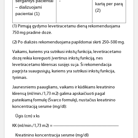
sergantys pacientai
-
kartą per parą
– dializuojami
(2)
pacientai (1)
(1) Pirmąją gydymo levetiracetamu dieną rekomenduojama
750 mg pradinė dozė.
(2) Po dializės rekomenduojama papildomai skirti 250–500 mg.
Vaikams, kuriems yra sutrikusi inkstų funkcija, levetiracetamo
dozę reikia koreguoti įvertinus inkstų funkciją, nes
levetiracetamo klirensas susijęs su ja. Ši rekomendacija
pagrįsta suaugusiųjų, kuriems yra sutrikusi inkstų funkcija,
tyrimais.
Jaunesniems paaugliams, vaikams ir kūdikiams kreatinino
klirensą (ml/min./1,73 m2) galima apskaičiuoti pagal
pateikiamą formulę (Švarco formulę), nustačius kreatinino
koncentraciją serume (mg/dl):
Ūgis (cm) x ks
KK (ml/min./1,73 m2) = -----------------------------------------------------
Kreatinino koncentracija serume (mg/dl)