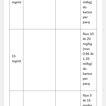
mg/ml
ml/kg)
du
kartus
per
parą
Nuo 10
iki 20
mg/kg
(nuo
0,66 iki
15
1,33
mg/ml
ml/kg)
du
kartus
per
parą
Nuo 5
iki 15
mg/kg