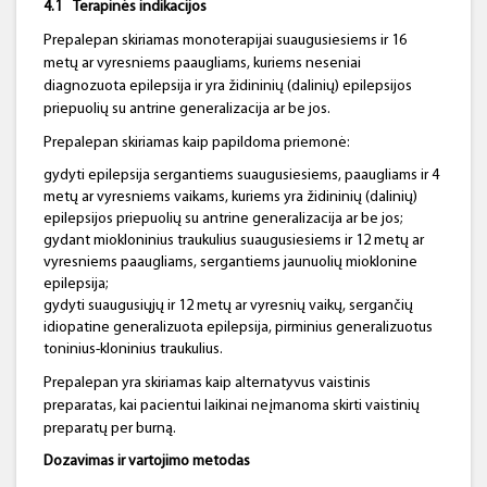
4.1
Terapinės indikacijos
Prepalepan skiriamas monoterapijai suaugusiesiems ir 16
metų ar vyresniems paaugliams, kuriems neseniai
diagnozuota epilepsija ir yra židininių (dalinių) epilepsijos
priepuolių su antrine generalizacija ar be jos.
Prepalepan skiriamas kaip papildoma priemonė:
gydyti epilepsija sergantiems suaugusiesiems, paaugliams ir 4
metų ar vyresniems vaikams, kuriems yra židininių (dalinių)
epilepsijos priepuolių su antrine generalizacija ar be jos;
gydant miokloninius traukulius suaugusiesiems ir 12 metų ar
vyresniems paaugliams, sergantiems jaunuolių mioklonine
epilepsija;
gydyti suaugusiųjų ir 12 metų ar vyresnių vaikų, sergančių
idiopatine generalizuota epilepsija, pirminius generalizuotus
toninius-kloninius traukulius.
Prepalepan yra skiriamas kaip alternatyvus vaistinis
preparatas, kai pacientui laikinai neįmanoma skirti vaistinių
preparatų per burną.
Dozavimas ir vartojimo metodas