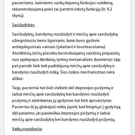
pacientams, turintiems sunkų kepenų funkcijos sutrikimą,
rekomenduojama prieš tai įvertinti inkstų funkciją (žr. 4.2
skyrių).
Savižudybės
Savižudybių, bandymų nusižudyti ir minčių apie savižudybę
užregistruota tiems ligoniams, kurie buvo gydomi
antiepilepsiniais vaistais (įskaitant ir levetiracetamu).
Atsitiktinių imčių placebu kontroliuojamų vaistinių preparatų
nuo epilepsijos klinikinių tyrimų metaanalizės duomenys taip
pat parodė šiek tiek padidėjusią minčių apie savižudybę ir
bandymo nusižudyti riziką. Šios rizikos mechanizmas nėra
aiškus.
Taigi, pacientai turi būti stebimi dėl depresijos požymių ir
(arba) minčių apie savižudybę bei bandymo nusižudyti
požymių ir atitinkamas jų gydymas turi būti apsvarstytas.
Pacientus (ir jų globėjus) reikia įspėti, kad kreiptųsi į gydytoją
dėl patarimo, jei pasireiškia depresijos požymių ir (arba)
minčių apie savižudybę bei bandymo nusižudyti požymių.
Vaikų populiacija