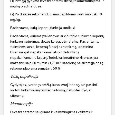
(1) Pirmąją gydymo levetiracetamu dieną rekomenduojama 15
mg/kg pradinė dozė.
(2) Po dializės rekomenduojama papildomai skirti nuo 5 iki 10
mg/kg.
Pacientams, kurių kepenų funkcija sutrikusi
Pacientams, kuriems yra lengvas ar vidutinio sunkumo kepenų
funkcijos sutrikimas, dozės koreguoti nereikia. Pacientams,
turintiems sunkų kepenų funkcijos sutrikimą, kreatinino
klirensas gali nepakankamai atspindėti inkstų
nepakankamumo laipsnį. Todėl, kai kreatinino klirensas yra
mažesnis kaip 60 ml/min./1,73 m2, kasdienę palaikomąją dozę
rekomenduojama sumažinti 50 %.
Vaikų populiacija
Gydytojas, įvertinęs amžių, kūno svorį ir dozę, turi paskirti
vartoti tinkamiausią farmacinę formą, pakuotės dydį ir
stiprumą.
Monoterapija
Levetiracetamo saugumas ir veiksmingumas vaikams ir