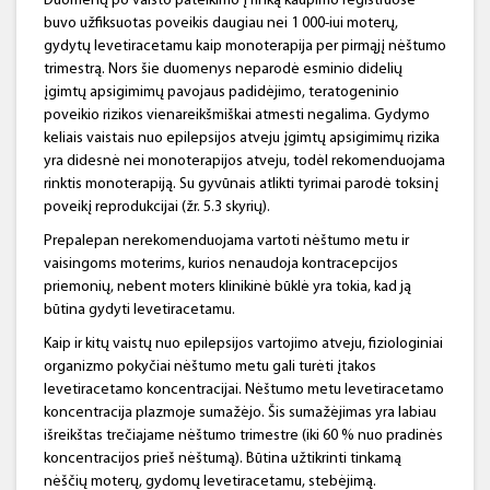
Duomenų po vaisto pateikimo į rinką kaupimo registruose
buvo užfiksuotas poveikis daugiau nei 1 000-iui moterų,
gydytų levetiracetamu kaip monoterapija per pirmąjį nėštumo
trimestrą. Nors šie duomenys neparodė esminio didelių
įgimtų apsigimimų pavojaus padidėjimo, teratogeninio
poveikio rizikos vienareikšmiškai atmesti negalima. Gydymo
keliais vaistais nuo epilepsijos atveju įgimtų apsigimimų rizika
yra didesnė nei monoterapijos atveju, todėl rekomenduojama
rinktis monoterapiją. Su gyvūnais atlikti tyrimai parodė toksinį
poveikį reprodukcijai (žr. 5.3 skyrių).
Prepalepan nerekomenduojama vartoti nėštumo metu ir
vaisingoms moterims, kurios nenaudoja kontracepcijos
priemonių, nebent moters klinikinė būklė yra tokia, kad ją
būtina gydyti levetiracetamu.
Kaip ir kitų vaistų nuo epilepsijos vartojimo atveju, fiziologiniai
organizmo pokyčiai nėštumo metu gali turėti įtakos
levetiracetamo koncentracijai. Nėštumo metu levetiracetamo
koncentracija plazmoje sumažėjo. Šis sumažėjimas yra labiau
išreikštas trečiajame nėštumo trimestre (iki 60 % nuo pradinės
koncentracijos prieš nėštumą). Būtina užtikrinti tinkamą
nėščių moterų, gydomų levetiracetamu, stebėjimą.