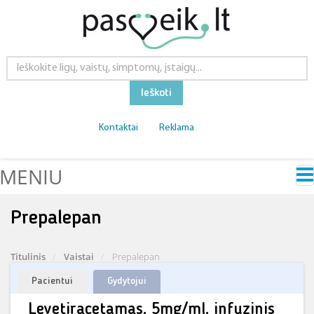
Ieškoti
Kontaktai
Reklama
MENIU
Prepalepan
Titulinis
Vaistai
Prepalepan
Pacientui
Gydytojui
Levetiracetamas, 5mg/ml, infuzinis