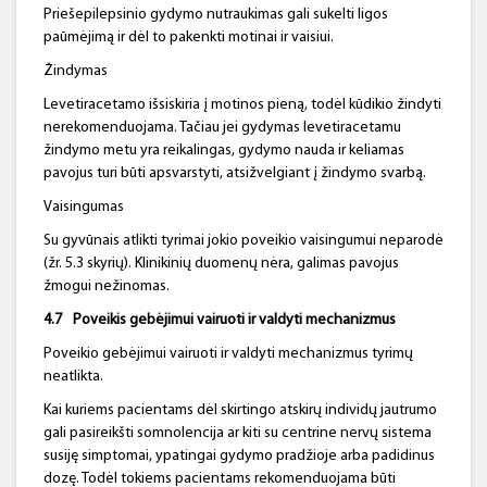
Priešepilepsinio gydymo nutraukimas gali sukelti ligos
paūmėjimą ir dėl to pakenkti motinai ir vaisiui.
Žindymas
Levetiracetamo išsiskiria į motinos pieną, todėl kūdikio žindyti
nerekomenduojama. Tačiau jei gydymas levetiracetamu
žindymo metu yra reikalingas, gydymo nauda ir keliamas
pavojus turi būti apsvarstyti, atsižvelgiant į žindymo svarbą.
Vaisingumas
Su gyvūnais atlikti tyrimai jokio poveikio vaisingumui neparodė
(žr. 5.3 skyrių). Klinikinių duomenų nėra, galimas pavojus
žmogui nežinomas.
4.7
Poveikis gebėjimui vairuoti ir valdyti mechanizmus
Poveikio gebėjimui vairuoti ir valdyti mechanizmus tyrimų
neatlikta.
Kai kuriems pacientams dėl skirtingo atskirų individų jautrumo
gali pasireikšti somnolencija ar kiti su centrine nervų sistema
susiję simptomai, ypatingai gydymo pradžioje arba padidinus
dozę. Todėl tokiems pacientams rekomenduojama būti