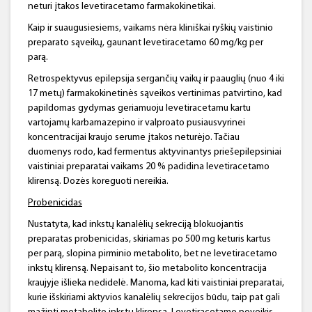
neturi įtakos levetiracetamo farmakokinetikai.
Kaip ir suaugusiesiems, vaikams nėra kliniškai ryškių vaistinio
preparato sąveikų, gaunant levetiracetamo 60 mg/kg per
parą.
Retrospektyvus epilepsija sergančių vaikų ir paauglių (nuo 4 iki
17 metų) farmakokinetinės sąveikos vertinimas patvirtino, kad
papildomas gydymas geriamuoju levetiracetamu kartu
vartojamų karbamazepino ir valproato pusiausvyrinei
koncentracijai kraujo serume įtakos neturėjo. Tačiau
duomenys rodo, kad fermentus aktyvinantys priešepilepsiniai
vaistiniai preparatai vaikams 20 % padidina levetiracetamo
klirensą. Dozės koreguoti nereikia.
Probenicidas
Nustatyta, kad inkstų kanalėlių sekreciją blokuojantis
preparatas probenicidas, skiriamas po 500 mg keturis kartus
per parą, slopina pirminio metabolito, bet ne levetiracetamo
inkstų klirensą. Nepaisant to, šio metabolito koncentracija
kraujyje išlieka nedidelė. Manoma, kad kiti vaistiniai preparatai,
kurie išskiriami aktyvios kanalėlių sekrecijos būdu, taip pat gali