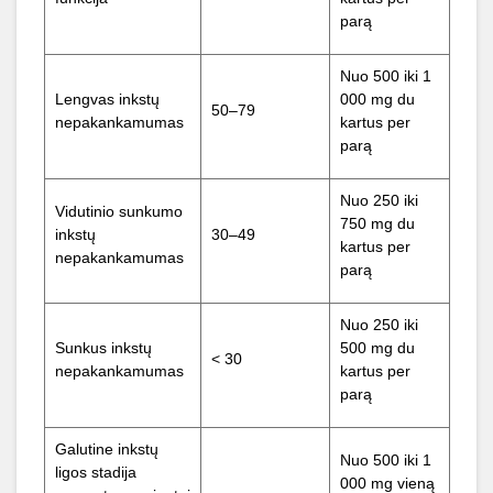
parą
Nuo 500 iki 1
Lengvas inkstų
000 mg du
50–79
nepakankamumas
kartus per
parą
Nuo 250 iki
Vidutinio sunkumo
750 mg du
inkstų
30–49
kartus per
nepakankamumas
parą
Nuo 250 iki
Sunkus inkstų
500 mg du
< 30
nepakankamumas
kartus per
parą
Galutine inkstų
Nuo 500 iki 1
ligos stadija
000 mg vieną