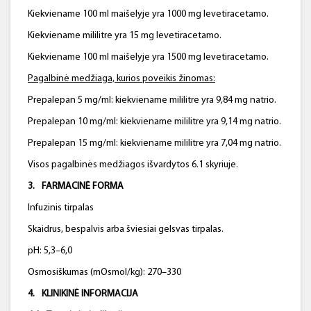
Kiekviename 100 ml maišelyje yra 1000 mg levetiracetamo.
Kiekviename mililitre yra 15 mg levetiracetamo.
Kiekviename 100 ml maišelyje yra 1500 mg levetiracetamo.
Pagalbinė medžiaga,
kurios
poveikis žinomas:
Prepalepan 5 mg/ml: kiekviename mililitre yra 9,84 mg natrio.
Prepalepan 10 mg/ml: kiekviename mililitre yra 9,14 mg natrio.
Prepalepan 15 mg/ml: kiekviename mililitre yra 7,04 mg natrio.
Visos pagalbinės medžiagos išvardytos 6.1 skyriuje.
3.
FARMACINĖ FORMA
Infuzinis tirpalas
Skaidrus, bespalvis arba šviesiai gelsvas tirpalas.
pH: 5,3–6,0
Osmosiškumas (mOsmol/kg): 270–330
4.
KLINIKINĖ INFORMACIJA