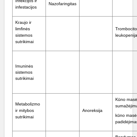
Infekcijos ir
Nazofaringitas
infestacijos
Kraujo ir
limfinės
Trombocito
sistemos
leukopenij
sutrikimai
Imuninės
sistemos
sutrikimai
Kūno mas
Metabolizmo
sumažėjim
ir mitybos
Anoreksija
kūno masė
sutrikimai
padidėjima