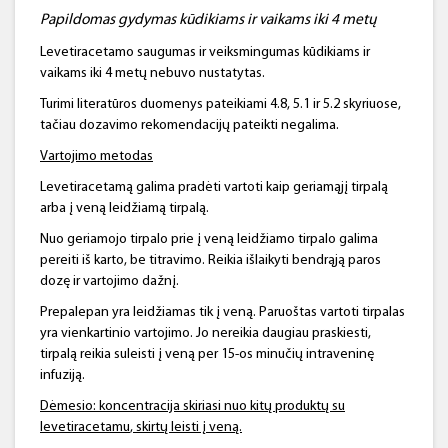
Papildomas gydymas kūdikiams ir vaikams iki 4
metų
Levetiracetamo saugumas ir veiksmingumas kūdikiams ir
vaikams iki 4 metų nebuvo nustatytas.
Turimi literatūros duomenys pateikiami 4.8, 5.1 ir 5.2 skyriuose,
tačiau dozavimo rekomendacijų pateikti negalima.
Vartojimo metodas
Levetiracetamą galima pradėti vartoti kaip geriamąjį tirpalą
arba į veną leidžiamą tirpalą.
Nuo geriamojo tirpalo prie į veną leidžiamo tirpalo galima
pereiti iš karto, be titravimo. Reikia išlaikyti bendrąją paros
dozę ir vartojimo dažnį.
Prepalepan yra leidžiamas tik į veną. Paruoštas vartoti tirpalas
yra vienkartinio vartojimo. Jo nereikia daugiau praskiesti,
tirpalą reikia suleisti į veną per 15-os minučių intraveninę
infuziją.
Dėmesio: koncentracija skiriasi nuo kitų produktų su
levetiracetamu
, skirtų leisti į veną.