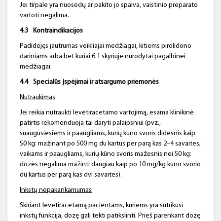
Jei tirpale yra nuosėdų ar pakito jo spalva, vaistinio preparato
vartoti negalima.
4.3
Kontraindikacijos
Padidėjęs jautrumas veikliajai medžiagai, kitiems pirolidono
dariniams arba bet kuriai 6.1 skyriuje nurodytai pagalbinei
medžiagai.
4.4
Specialūs įspėjimai ir atsargumo priemonės
Nutraukimas
Jei reikia nutraukti levetiracetamo vartojimą, esama klinikinė
patirtis rekomenduoja tai daryti palaipsniui (pvz.,
suaugusiesiems ir paaugliams, kurių kūno svoris didesnis kaip
50 kg: mažinant po 500 mg du kartus per parą kas 2–4 savaites;
vaikams ir paaugliams, kurių kūno svoris mažesnis nei 50 kg:
dozės negalima mažinti daugiau kaip po 10 mg/kg kūno svorio
du kartus per parą kas dvi savaites).
Inkstų nepakankamumas
Skiriant levetiracetamą pacientams, kuriems yra sutrikusi
inkstų funkcija, dozę gali tekti patikslinti. Prieš parenkant dozę