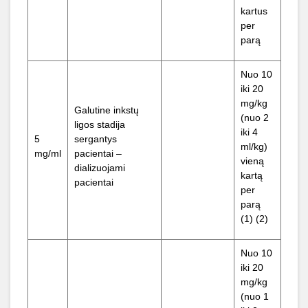
kartus
per
parą
Nuo 10
iki 20
mg/kg
Galutine inkstų
(nuo 2
ligos stadija
iki 4
5
sergantys
ml/kg)
mg/ml
pacientai –
vieną
dializuojami
kartą
pacientai
per
parą
(1) (2)
Nuo 10
iki 20
mg/kg
(nuo 1