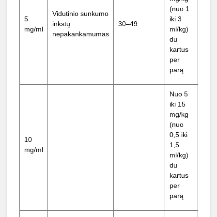
(nuo 1
Vidutinio sunkumo
5
iki 3
inkstų
30–49
mg/ml
ml/kg)
nepakankamumas
du
kartus
per
parą
Nuo 5
iki 15
mg/kg
(nuo
0,5 iki
10
1,5
mg/ml
ml/kg)
du
kartus
per
parą