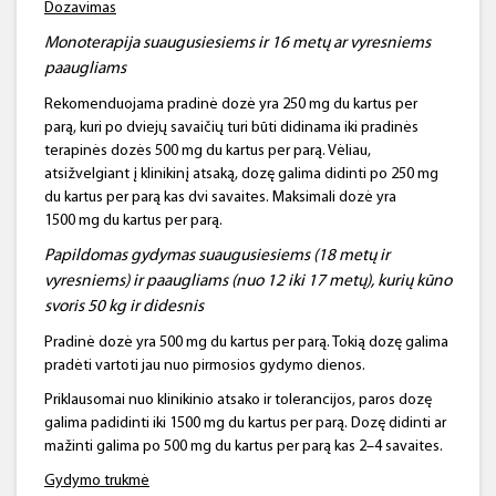
Dozavimas
Monoterapija
suaugusiesiems ir 16 metų ar vyresniems
paaugliams
Rekomenduojama pradinė dozė yra 250 mg du kartus per
parą, kuri po dviejų savaičių turi būti didinama iki pradinės
terapinės dozės 500 mg du kartus per parą. Vėliau,
atsižvelgiant į klinikinį atsaką, dozę galima didinti po 250 mg
du kartus per parą kas dvi savaites. Maksimali dozė yra
1500 mg du kartus per parą.
Papildomas gydymas suaugusiesiems (18 metų ir
vyresniems) ir paaugliams (nuo 12 iki 17 metų), kurių kūno
svoris 50 kg ir didesnis
Pradinė dozė yra 500 mg du kartus per parą. Tokią dozę galima
pradėti vartoti jau nuo pirmosios gydymo dienos.
Priklausomai nuo klinikinio atsako ir tolerancijos, paros dozę
galima padidinti iki 1500 mg du kartus per parą. Dozę didinti ar
mažinti galima po 500 mg du kartus per parą kas 2–4 savaites.
Gydymo trukmė