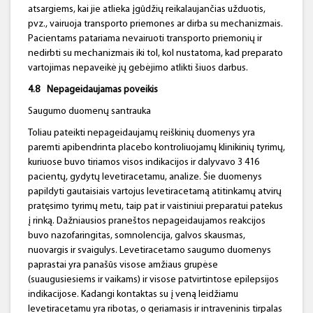
atsargiems, kai jie atlieka įgūdžių reikalaujančias užduotis,
pvz., vairuoja transporto priemones ar dirba su mechanizmais.
Pacientams patariama nevairuoti transporto priemonių ir
nedirbti su mechanizmais iki tol, kol nustatoma, kad preparato
vartojimas nepaveikė jų gebėjimo atlikti šiuos darbus.
4.8
Nepageidaujamas poveikis
Saugumo duomenų santrauka
Toliau pateikti nepageidaujamų reiškinių duomenys yra
paremti apibendrinta placebo kontroliuojamų klinikinių tyrimų,
kuriuose buvo tiriamos visos indikacijos ir dalyvavo 3 416
pacientų, gydytų levetiracetamu, analize. Šie duomenys
papildyti gautaisiais vartojus levetiracetamą atitinkamų atvirų
pratęsimo tyrimų metu, taip pat ir vaistiniui preparatui patekus
į rinką. Dažniausios praneštos nepageidaujamos reakcijos
buvo nazofaringitas, somnolencija, galvos skausmas,
nuovargis ir svaigulys. Levetiracetamo saugumo duomenys
paprastai yra panašūs visose amžiaus grupėse
(suaugusiesiems ir vaikams) ir visose patvirtintose epilepsijos
indikacijose. Kadangi kontaktas su į veną leidžiamu
levetiracetamu yra ribotas, o geriamasis ir intraveninis tirpalas