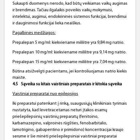
Sukaupti duomenys nerodo, kad būtų veikiamas vaikų augimas
ir brendimas. Tačiau ilgalaikis poveikis vaikų mokymuisi,
intelektui, augimui, endokrininės sistemos funkcijai, brendimui
ir dauginimosi funkcijai lieka neaiškus.
Pagalbinės medžiagos:
Prepalepan 5 mg/ml: kiekviename mililitre yra 9,84 mg natrio.
Prepalepan 10 mg/ml: kiekviename mililitre yra 9,14 mg natrio.
Prepalepan 15 mg/ml: kiekviename mililitre yra 7,04 mg natrio.
Būtina atsižvelgti pacientams, jei kontroliuojamas natrio kiekis
maiste.
4.5
Sąveika su kitais vaistiniais preparatais ir kitokia sąveika
Vaistiniai preparatai nuo epilepsijos
Iki preparatui patenkant į rinką, suaugusiųjų klinikiniais tyrimais
nustatyta, kad levetiracetamas neturi įtakos esamų
priešepilepsinių vaistinių preparatų (fenitoino,
karbamazepino, valproinės rūgšties, fenobarbitalio,
lamotrigino, gabapentino ir primidono) koncentracijai kraujo
serume ir šie minėti priešepilepsiniai vaistiniai preparatai