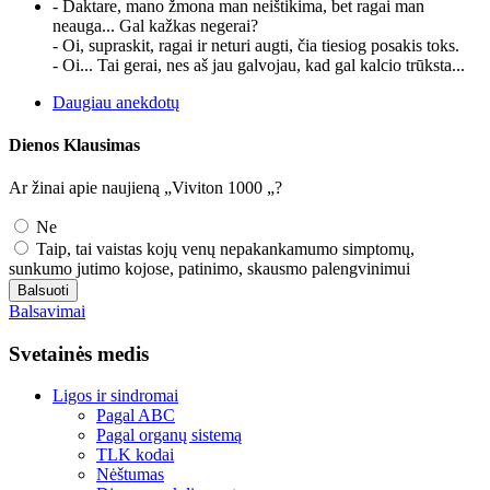
- Daktare, mano žmona man neištikima, bet ragai man
neauga... Gal kažkas negerai?
- Oi, supraskit, ragai ir neturi augti, čia tiesiog posakis toks.
- Oi... Tai gerai, nes aš jau galvojau, kad gal kalcio trūksta...
Daugiau anekdotų
Dienos Klausimas
Ar žinai apie naujieną „Viviton 1000 „?
Ne
Taip, tai vaistas kojų venų nepakankamumo simptomų,
sunkumo jutimo kojose, patinimo, skausmo palengvinimui
Balsuoti
Balsavimai
Svetainės medis
Ligos ir sindromai
Pagal ABC
Pagal organų sistemą
TLK kodai
Nėštumas