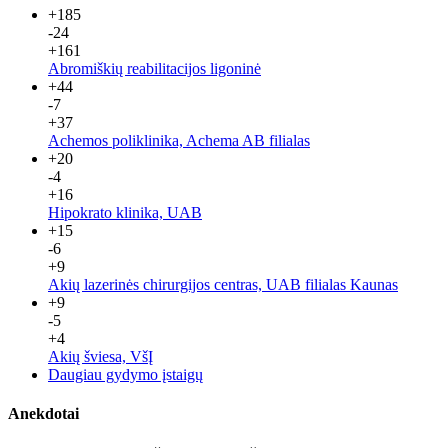
+185
-24
+161
Abromiškių reabilitacijos ligoninė
+44
-7
+37
Achemos poliklinika, Achema AB filialas
+20
-4
+16
Hipokrato klinika, UAB
+15
-6
+9
Akių lazerinės chirurgijos centras, UAB filialas Kaunas
+9
-5
+4
Akių šviesa, VšĮ
Daugiau gydymo įstaigų
Anekdotai