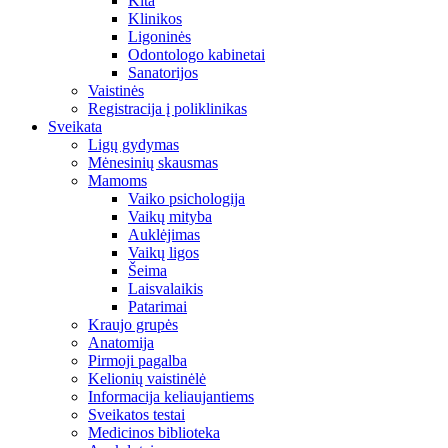
Kita
Klinikos
Ligoninės
Odontologo kabinetai
Sanatorijos
Vaistinės
Registracija į poliklinikas
Sveikata
Ligų gydymas
Mėnesinių skausmas
Mamoms
Vaiko psichologija
Vaikų mityba
Auklėjimas
Vaikų ligos
Šeima
Laisvalaikis
Patarimai
Kraujo grupės
Anatomija
Pirmoji pagalba
Kelionių vaistinėlė
Informacija keliaujantiems
Sveikatos testai
Medicinos biblioteka