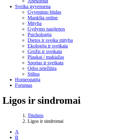
Anekdotai
Sveika gyvensena
Gyvenimo būdas
Mankšta online
Mityba
Gydymo naujienos
Psichologija
Dietos ir sveika mityba
Ekologija ir sveikata
Grožis ir sveikata
Plaukai / makiažas
Sportas ir sveikata
Odos priežiūra
Stilius
Homeopatija
Forumas
Ligos ir sindromai
Titulinis
Ligos ir sindromai
A
B