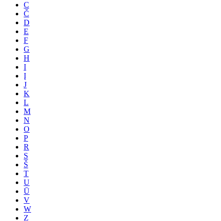
C
Č
D
E
F
G
H
I
Į
J
K
L
M
N
O
P
R
S
Š
T
U
Ū
V
W
Z