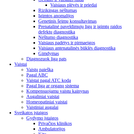
Vaisiaus plėvės ir priedai
Rizikingas nėštumas
Įgimtos anomalijos
Genetinis šeimų konsultavimas
Prenatalinė paveldimųjų ligų ir įgimtų raidos
defektų diagnostika
Nėštumo diagnostika
Vaisiaus padėtys ir pirmaeigos
Vaisiaus antenatalinės būklės diagnostika
Gimdymas
Diagnozuok ligą pats
Vaistai
Vaistų paieška
Pagal ABC
Vaistai pagal ATC kodą
Pagal ligą ar organų sistema
Kompensuojamu vaistu kainynas
Augaliniai vaistai
Homeopatiniai vaistai
Vaistiniai augalai
Sveikatos įstaigos
Gydymo įstaigos
Privačios klinikos
Ambulatorijos