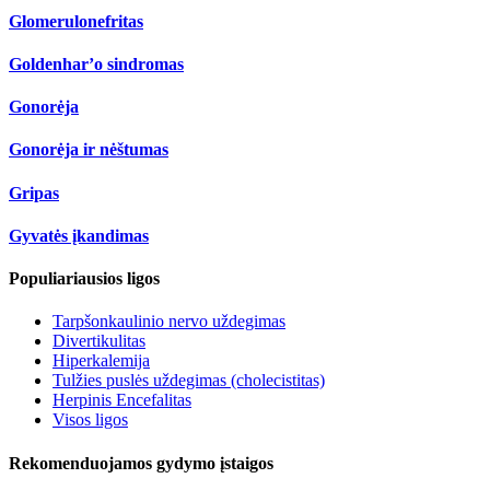
Glomerulonefritas
Goldenhar’o sindromas
Gonorėja
Gonorėja ir nėštumas
Gripas
Gyvatės įkandimas
Populiariausios ligos
Tarpšonkaulinio nervo uždegimas
Divertikulitas
Hiperkalemija
Tulžies puslės uždegimas (cholecistitas)
Herpinis Encefalitas
Visos ligos
Rekomenduojamos gydymo įstaigos