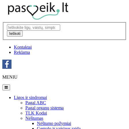
Ieškoti
Kontaktai
Reklama
MENIU
Ligos ir sindromai
Pagal ABC
Pagal organų sistemą
TLK Kodai
Nėštumas
Nėštumo požymiai
Gemalo ir vaisiaus raida