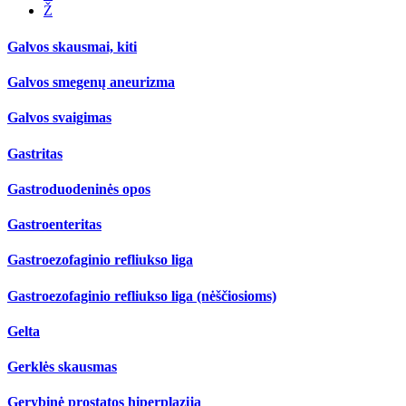
Ž
Galvos skausmai, kiti
Galvos smegenų aneurizma
Galvos svaigimas
Gastritas
Gastroduodeninės opos
Gastroenteritas
Gastroezofaginio refliukso liga
Gastroezofaginio refliukso liga (nėščiosioms)
Gelta
Gerklės skausmas
Gerybinė prostatos hiperplazija