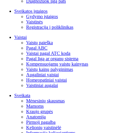
Diagnozuok ligą pats
Sveikatos įstaigos
Gydymo įstaigos
Vaistinės
Registracija į poliklinikas
Vaistai
Vaistų paieška
Pagal ABC
Vaistai pagal ATC kodą
Pagal ligą ar organų sistemą
Kompensuojamų vaistų kainynas
Vaistų kainų palyginimas
Augaliniai vaistai
Homeopatiniai vaistai
Vaistiniai augalai
Sveikata
Mėnesinių skausmas
Mamoms
Kraujo grupės
Anatomija
Pirmoji pagalba
Kelionių vaistinėlė
Informacija keliaujantiems