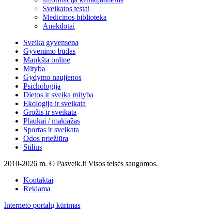
Sveikatos testai
Medicinos biblioteka
Anekdotai
Sveika gyvensena
Gyvenimo būdas
Mankšta online
Mityba
Gydymo naujienos
Psichologija
Dietos ir sveika mityba
Ekologija ir sveikata
Grožis ir sveikata
Plaukai / makiažas
Sportas ir sveikata
Odos priežiūra
Stilius
2010-2026 m. © Pasveik.lt Visos teisės saugomos.
Kontaktai
Reklama
Interneto portalų kūrimas