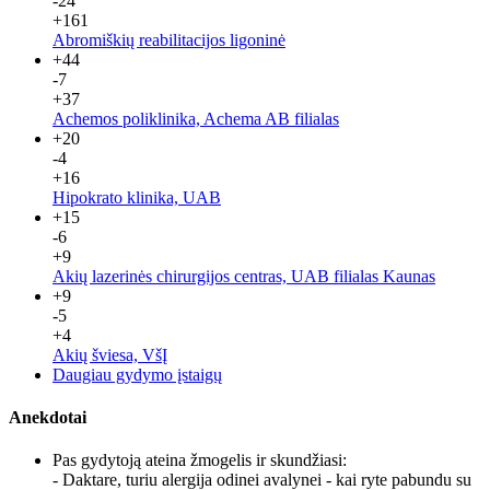
-24
+161
Abromiškių reabilitacijos ligoninė
+44
-7
+37
Achemos poliklinika, Achema AB filialas
+20
-4
+16
Hipokrato klinika, UAB
+15
-6
+9
Akių lazerinės chirurgijos centras, UAB filialas Kaunas
+9
-5
+4
Akių šviesa, VšĮ
Daugiau gydymo įstaigų
Anekdotai
Pas gydytoją ateina žmogelis ir skundžiasi:
- Daktare, turiu alergija odinei avalynei - kai ryte pabundu su