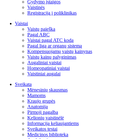
Gydymo įstaigos
Vaistinės
Registracija į poliklinikas
Vaistai
Vaistų paieška
Pagal ABC
Vaistai pagal ATC kodą
Pagal ligą ar organų sistemą
Kompensuojamų vaistų kainynas
Vaistų kainų palyginimas
Augaliniai vaistai
Homeopatiniai vaistai
Vaistiniai augalai
Sveikata
Mėnesinių skausmas
Mamoms
Kraujo grupės
Anatomija
Pirmoji pagalba
Kelionių vaistinėlė
Informacija keliaujantiems
Sveikatos testai
Medicinos biblioteka