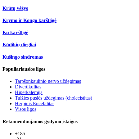
Krūtų vėžys
Krymo ir Kongo karštligė
Ku karštligė
Kūdikių diegliai
Kušingo sindromas
Populiariausios ligos
Tarpšonkaulinio nervo uždegimas
Divertikulitas
Hiperkalemija
Tulžies puslės uždegimas (cholecistitas)
Herpinis Encefalitas
Visos ligos
Rekomenduojamos gydymo įstaigos
+185