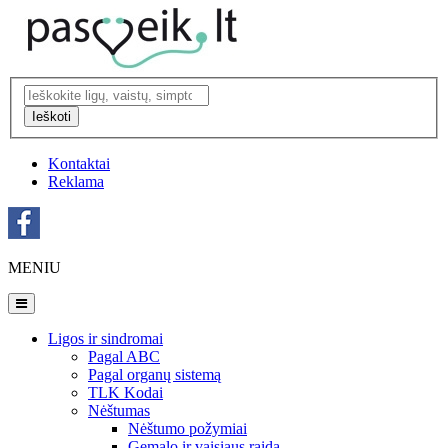
Ieškoti
Kontaktai
Reklama
MENIU
Ligos ir sindromai
Pagal ABC
Pagal organų sistemą
TLK Kodai
Nėštumas
Nėštumo požymiai
Gemalo ir vaisiaus raida