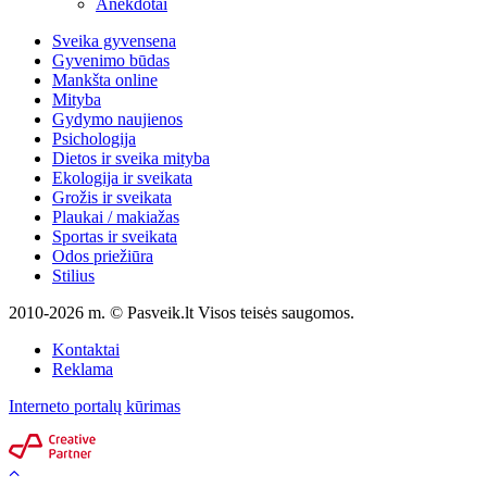
Anekdotai
Sveika gyvensena
Gyvenimo būdas
Mankšta online
Mityba
Gydymo naujienos
Psichologija
Dietos ir sveika mityba
Ekologija ir sveikata
Grožis ir sveikata
Plaukai / makiažas
Sportas ir sveikata
Odos priežiūra
Stilius
2010-2026 m. © Pasveik.lt Visos teisės saugomos.
Kontaktai
Reklama
Interneto portalų kūrimas