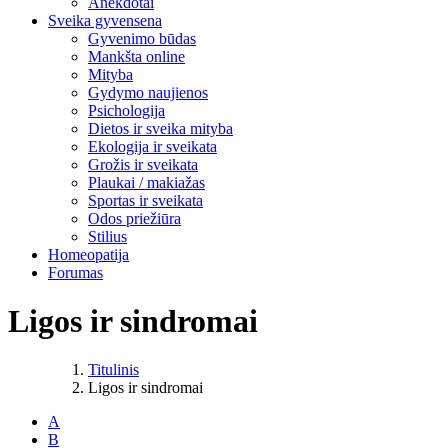
Anekdotai
Sveika gyvensena
Gyvenimo būdas
Mankšta online
Mityba
Gydymo naujienos
Psichologija
Dietos ir sveika mityba
Ekologija ir sveikata
Grožis ir sveikata
Plaukai / makiažas
Sportas ir sveikata
Odos priežiūra
Stilius
Homeopatija
Forumas
Ligos ir sindromai
Titulinis
Ligos ir sindromai
A
B