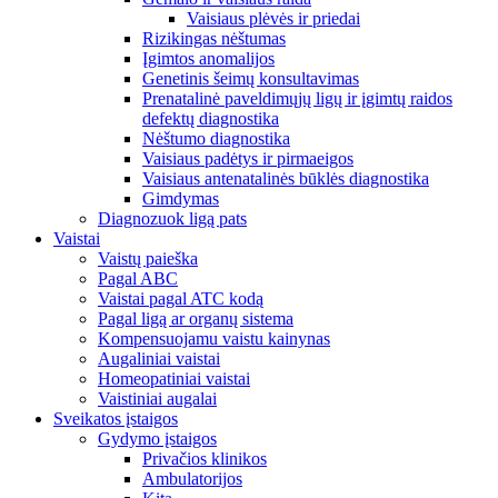
Vaisiaus plėvės ir priedai
Rizikingas nėštumas
Įgimtos anomalijos
Genetinis šeimų konsultavimas
Prenatalinė paveldimųjų ligų ir įgimtų raidos
defektų diagnostika
Nėštumo diagnostika
Vaisiaus padėtys ir pirmaeigos
Vaisiaus antenatalinės būklės diagnostika
Gimdymas
Diagnozuok ligą pats
Vaistai
Vaistų paieška
Pagal ABC
Vaistai pagal ATC kodą
Pagal ligą ar organų sistema
Kompensuojamu vaistu kainynas
Augaliniai vaistai
Homeopatiniai vaistai
Vaistiniai augalai
Sveikatos įstaigos
Gydymo įstaigos
Privačios klinikos
Ambulatorijos