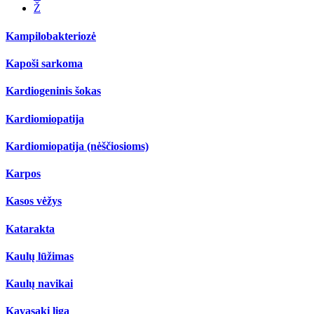
Ž
Kampilobakteriozė
Kapoši sarkoma
Kardiogeninis šokas
Kardiomiopatija
Kardiomiopatija (nėščiosioms)
Karpos
Kasos vėžys
Katarakta
Kaulų lūžimas
Kaulų navikai
Kavasaki liga