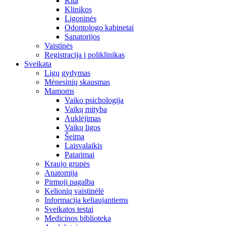
Kita
Klinikos
Ligoninės
Odontologo kabinetai
Sanatorijos
Vaistinės
Registracija į poliklinikas
Sveikata
Ligų gydymas
Mėnesinių skausmas
Mamoms
Vaiko psichologija
Vaikų mityba
Auklėjimas
Vaikų ligos
Šeima
Laisvalaikis
Patarimai
Kraujo grupės
Anatomija
Pirmoji pagalba
Kelionių vaistinėlė
Informacija keliaujantiems
Sveikatos testai
Medicinos biblioteka