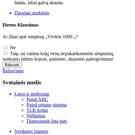
batais, labai galvą skauda.
Daugiau anekdotų
Dienos Klausimas
Ar žinai apie naujieną „Viviton 1000 „?
Ne
Taip, tai vaistas kojų venų nepakankamumo simptomų,
sunkumo jutimo kojose, patinimo, skausmo palengvinimui
Balsuoti
Balsavimai
Svetainės medis
Ligos ir sindromai
Pagal ABC
Pagal organų sistemą
TLK kodai
Nėštumas
Diagnozuok ligą pats
Sveikatos įstaigos