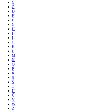
C
Č
D
E
F
G
H
I
Į
J
K
L
M
N
O
P
R
S
Š
T
U
Ū
V
W
Z