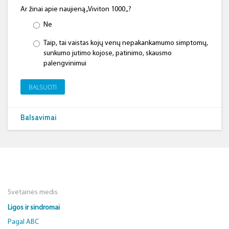
Ar žinai apie naujieną „Viviton 1000 „?
Ne
Taip, tai vaistas kojų venų nepakankamumo simptomų,
sunkumo jutimo kojose, patinimo, skausmo
palengvinimui
BALSUOTI
Balsavimai
Svetainės medis
Ligos ir sindromai
Pagal ABC