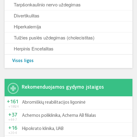
Tarpšonkaulinio nervo uždegimas
Divertikulitas
Hiperkalemija
Tulžies puslės uždegimas (cholecistitas)
Herpinis Encefalitas
Visos ligos
Rekomenduojamos gydymo įstaigos
+161
Abromiškių reabilitacijos ligoninė
+185
-24
+37
Achemos poliklinika, Achema AB filialas
+44
-7
+16
Hipokrato klinika, UAB
+20
-4