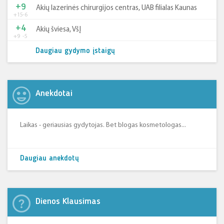
+9
Akių lazerinės chirurgijos centras, UAB filialas Kaunas
+15
-6
+4
Akių šviesa, VšĮ
+9
-5
Daugiau gydymo įstaigų
Anekdotai
Laikas - geriausias gydytojas. Bet blogas kosmetologas...
Daugiau anekdotų
Dienos Klausimas