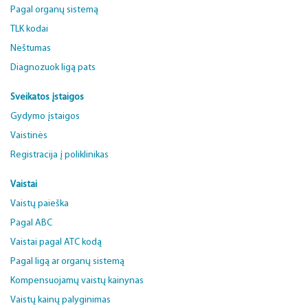
Pagal organų sistemą
TLK kodai
Nėštumas
Diagnozuok ligą pats
Sveikatos įstaigos
Gydymo įstaigos
Vaistinės
Registracija į poliklinikas
Vaistai
Vaistų paieška
Pagal ABC
Vaistai pagal ATC kodą
Pagal ligą ar organų sistemą
Kompensuojamų vaistų kainynas
Vaistų kainų palyginimas