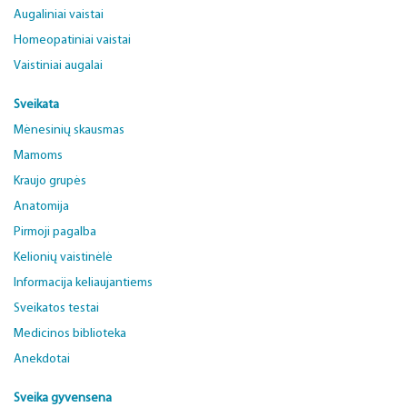
Augaliniai vaistai
Homeopatiniai vaistai
Vaistiniai augalai
Sveikata
Mėnesinių skausmas
Mamoms
Kraujo grupės
Anatomija
Pirmoji pagalba
Kelionių vaistinėlė
Informacija keliaujantiems
Sveikatos testai
Medicinos biblioteka
Anekdotai
Sveika gyvensena