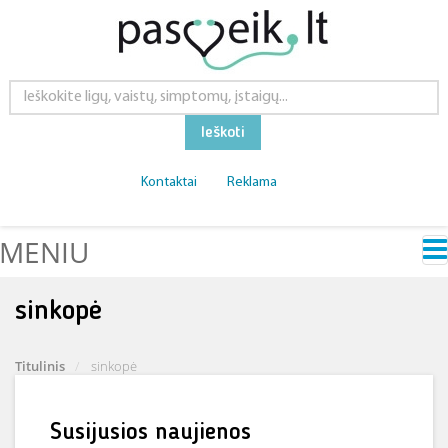
Ieškoti
Kontaktai
Reklama
MENIU
sinkopė
Titulinis
sinkopė
Susijusios naujienos