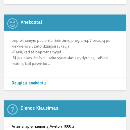
Anekdotai
Beprotnamyje pacientai žiūri žinių programą. Vienas jų po
kiekvieno siužeto džiugiai šukauja:
-Gerai, kad aš beprotnamyje!
-Šį jau laikas išrašyti, - sako vyriausiasis gydytojas, - aiškiai
matosi, kad pasveiko...
Daugiau anekdotų
Dienos Klausimas
Ar žinai apie naujieną „Viviton 1000 „?