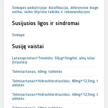
Sinkopės pediatrijoje: klasifikacija, diferencinė diagn
ostika, vaiko ištyrimo taktika ir rekomendacijos
Susijusios ligos ir sindromai
Sinkopė
Susiję vaistai
Latanoprostas+Timololis, 50µg+5mg/ml, akių lašai
(tirpalas)
Telmisartanas, 40mg, tabletės
Telmisartanas+Hidrochlorotiazidas, 80mg+12,5mg, t
abletės
Telmisartanas+Hidrochlorotiazidas, 40mg+12,5mg, t
abletės