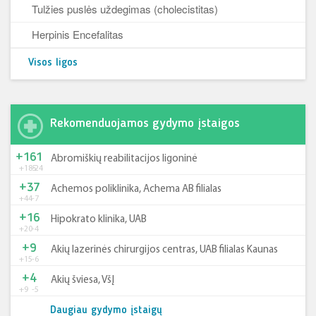
Tulžies puslės uždegimas (cholecistitas)
Herpinis Encefalitas
Visos ligos
Rekomenduojamos gydymo įstaigos
+161
Abromiškių reabilitacijos ligoninė
+185
-24
+37
Achemos poliklinika, Achema AB filialas
+44
-7
+16
Hipokrato klinika, UAB
+20
-4
+9
Akių lazerinės chirurgijos centras, UAB filialas Kaunas
+15
-6
+4
Akių šviesa, VšĮ
+9
-5
Daugiau gydymo įstaigų