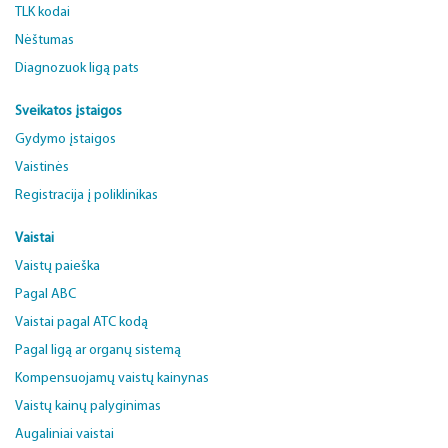
TLK kodai
Nėštumas
Diagnozuok ligą pats
Sveikatos įstaigos
Gydymo įstaigos
Vaistinės
Registracija į poliklinikas
Vaistai
Vaistų paieška
Pagal ABC
Vaistai pagal ATC kodą
Pagal ligą ar organų sistemą
Kompensuojamų vaistų kainynas
Vaistų kainų palyginimas
Augaliniai vaistai