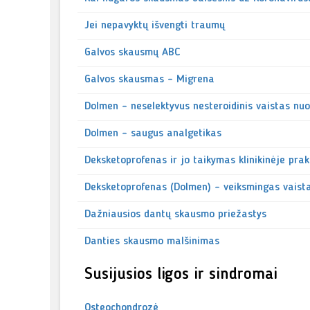
Jei nepavyktų išvengti traumų
Galvos skausmų ABC
Galvos skausmas - Migrena
Dolmen – neselektyvus nesteroidinis vaistas n
Dolmen - saugus analgetikas
Deksketoprofenas ir jo taikymas klinikinėje prak
Deksketoprofenas (Dolmen) - veiksmingas vaist
Dažniausios dantų skausmo priežastys
Danties skausmo malšinimas
Susijusios ligos ir sindromai
Osteochondrozė