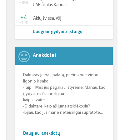
+15
-6
UAB filialas Kaunas
+4
Akių šviesa, VšĮ
+9
-5
Daugiau gydymo įstaigų
Anekdotai
Daktaras įeina į palatą, prieina prie vieno
ligonio ir sako:
-Taip... Mes jus pagaliau ištyrėme. Manau, kad
gydysitės čia ne ilgiau
kaip savaitę.
-O daktare, kaip aš jums atsidėkosiu?
-Bijau, kad jūs mane neteisingai supratote...
Daugiau anekdotų