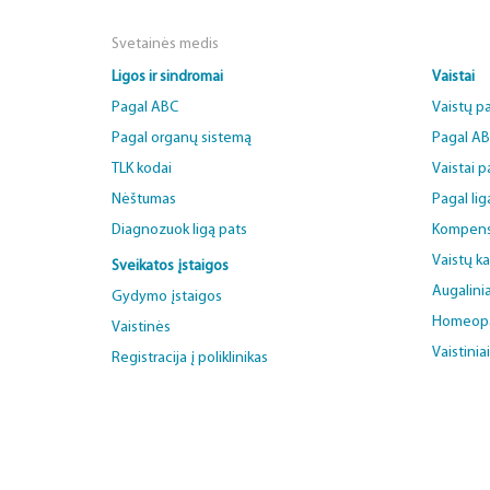
Svetainės medis
Ligos ir sindromai
Vaistai
Pagal ABC
Vaistų p
Pagal organų sistemą
Pagal A
TLK kodai
Vaistai 
Nėštumas
Pagal lig
Diagnozuok ligą pats
Kompens
Vaistų k
Sveikatos įstaigos
Augalinia
Gydymo įstaigos
Homeopat
Vaistinės
Vaistinia
Registracija į poliklinikas