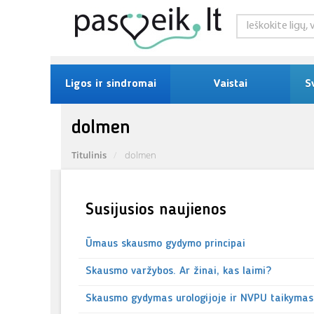
Ligos ir sindromai
Vaistai
S
dolmen
Titulinis
dolmen
Susijusios naujienos
Ūmaus skausmo gydymo principai
Skausmo varžybos. Ar žinai, kas laimi?
Skausmo gydymas urologijoje ir NVPU taikymas