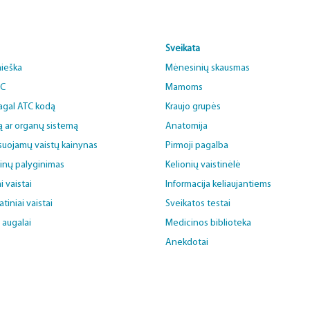
Sveikata
aieška
Mėnesinių skausmas
BC
Mamoms
pagal ATC kodą
Kraujo grupės
ą ar organų sistemą
Anatomija
uojamų vaistų kainynas
Pirmoji pagalba
ainų palyginimas
Kelionių vaistinėlė
i vaistai
Informacija keliaujantiems
iniai vaistai
Sveikatos testai
i augalai
Medicinos biblioteka
Anekdotai