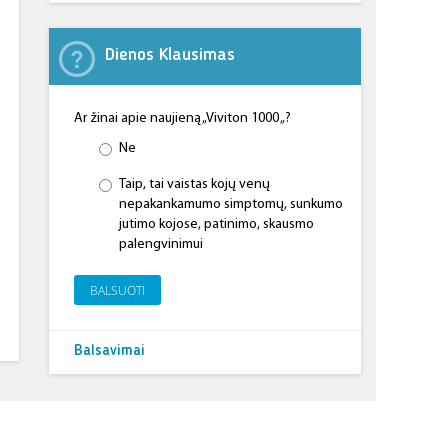
Dienos Klausimas
Ar žinai apie naujieną „Viviton 1000 „?
Ne
Taip, tai vaistas kojų venų
nepakankamumo simptomų, sunkumo
jutimo kojose, patinimo, skausmo
palengvinimui
BALSUOTI
Balsavimai