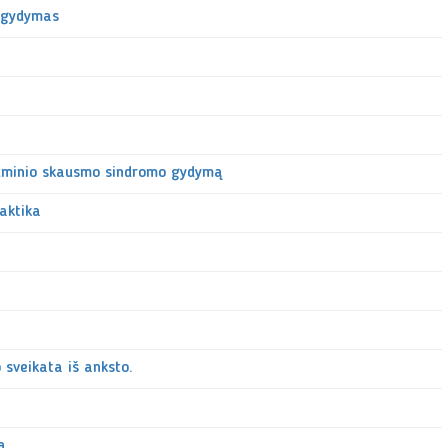
, gydymas
 ūminio skausmo sindromo gydymą
aktika
 sveikata iš anksto.
ą