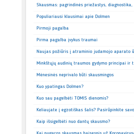
Skausmas: pagrindinės priežastys, diagnostika
Populiariausi klausimai apie Dolmen
Pirmoji pagalba
Pirma pagalba įvykus traumai
Naujas požiūris į atraminio judamojo aparato
Minkštųjų audinių traumos gydymo principai ir t
Mėnesinės neprivalo būti skausmingos
Kuo ypatingas Dolmen?
Kuo sau pagelbėti TOMIS dienomis?
Keliaujate į egzotiškas šalis? Pasirūpinkite savo
Kaip išsigelbėti nuo dantų skausmo?
Kai nugaros skausmas baisesnis už Koronavirus