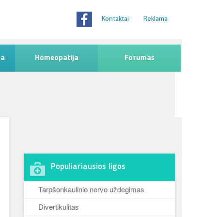
Kontaktai
Reklama
na
Homeopatija
Forumas
Populiariausios ligos
Tarpšonkaulinio nervo uždegimas
Divertikulitas