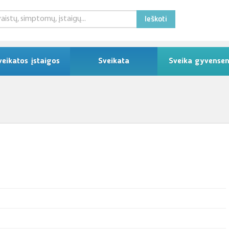
Ieškoti
veikatos įstaigos
Sveikata
Sveika gyvense