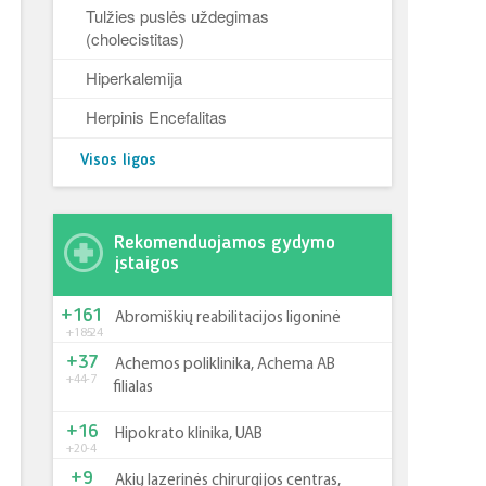
Tulžies puslės uždegimas
(cholecistitas)
Hiperkalemija
Herpinis Encefalitas
Visos ligos
Rekomenduojamos gydymo
įstaigos
+161
Abromiškių reabilitacijos ligoninė
+185
-24
+37
Achemos poliklinika, Achema AB
+44
-7
filialas
+16
Hipokrato klinika, UAB
+20
-4
+9
Akių lazerinės chirurgijos centras,