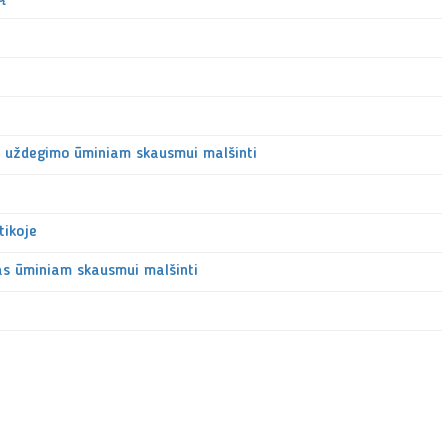
uo uždegimo ūminiam skausmui malšinti
tikoje
as ūminiam skausmui malšinti