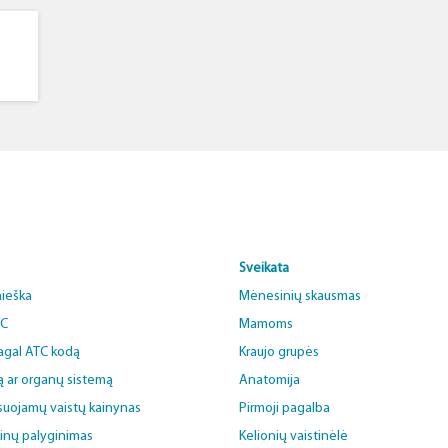
Sveikata
aieška
Mėnesinių skausmas
BC
Mamoms
pagal ATC kodą
Kraujo grupės
ą ar organų sistemą
Anatomija
uojamų vaistų kainynas
Pirmoji pagalba
ainų palyginimas
Kelionių vaistinėlė