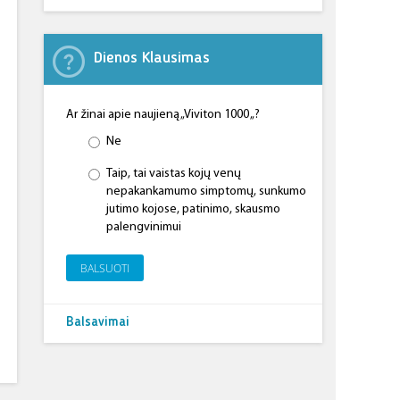
Dienos Klausimas
Ar žinai apie naujieną „Viviton 1000 „?
Ne
Taip, tai vaistas kojų venų
nepakankamumo simptomų, sunkumo
jutimo kojose, patinimo, skausmo
palengvinimui
BALSUOTI
Balsavimai