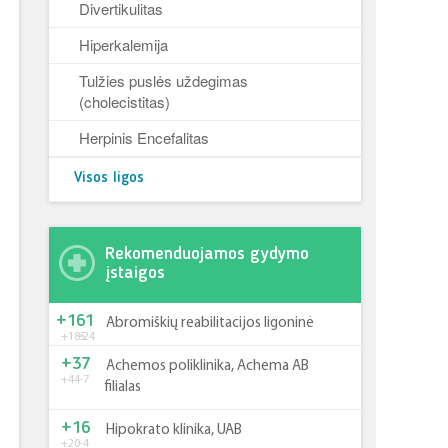
Divertikulitas
Hiperkalemija
Tulžies puslės uždegimas
(cholecistitas)
Herpinis Encefalitas
Visos ligos
Rekomenduojamos gydymo
įstaigos
+161
Abromiškių reabilitacijos ligoninė
+185
-24
+37
Achemos poliklinika, Achema AB
+44
-7
filialas
+16
Hipokrato klinika, UAB
+20
-4