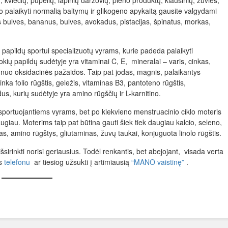
 kviečių, pupelių, lapinių daržovių, pieno produktų, kiaušinių, žuvies,
io palaikyti normalią baltymų ir glikogeno apykaitą gausite valgydami
ias bulves, bananus, bulves, avokadus, pistacijas, špinatus, morkas,
papildų sportui specializuotų vyrams, kurie padeda palaikyti
kių papildų sudėtyje yra vitaminai C, E, mineralai – varis, cinkas,
nuo oksidacinės pažaidos. Taip pat jodas, magnis, palaikantys
nka folio rūgštis, geležis, vitaminas B3, pantoteno rūgštis,
s, kurių sudėtyje yra amino rūgščių ir L-karnitino.
 sportuojantiems vyrams, bet po kiekvieno menstruacinio ciklo moteris
augiau. Moterims taip pat būtina gauti šiek tiek daugiau kalcio, seleno,
s, amino rūgštys, gliutaminas, žuvų taukai, konjuguota linolo rūgštis.
išsirinkti norisi geriausius. Todėl renkantis, bet abejojant, visada verta
us
telefonu
ar tiesiog užsukti į artimiausią
“MANO vaistinę”
.