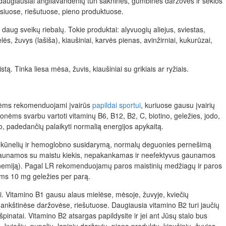
ugiausiai angliavandenių turi šakninės, gumbinės daržovės ir sėklos
isiuose, riešutuose, pieno produktuose.
 daug sveikų riebalų. Tokie produktai: alyvuogių aliejus, sviestas,
lės, žuvys (lašiša), kiaušiniai, karvės pienas, avinžirniai, kukurūzai,
tą. Tinka liesa mėsa, žuvis, kiaušiniai su grikiais ar ryžiais.
nėms rekomenduojami įvairūs
papildai sportui
, kuriuose gausu įvairių
onėms svarbu vartoti vitaminų B6, B12, B2, C, biotino, geležies, jodo,
o, padedančių palaikyti normalią energijos apykaitą.
jo kūnelių ir hemoglobno susidarymą, normalų deguonies pernešimą
gaunamos su maistu kiekis, nepakankamas ir neefektyvus gaunamos
anemiją). Pagal LR rekomenduojamų paros maistinių medžiagų ir paros
s 10 mg geležies per parą.
 Vitamino B1 gausu alaus mielėse, mėsoje, žuvyje, kviečių
nkštinėse daržovėse, riešutuose. Daugiausia vitamino B2 turi jaučių
špinatai. Vitamino B2 atsargas papildysite ir jei ant Jūsų stalo bus