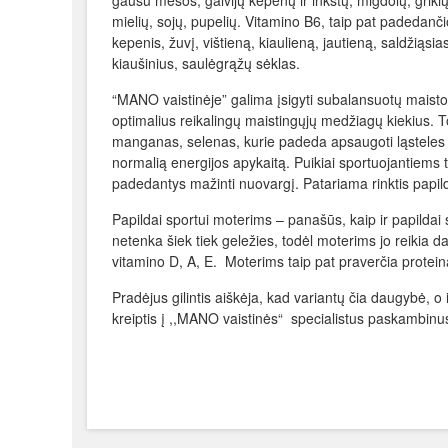
gausu mėsos, galvijų kepenų ir inkstų, migdolų, grikių,
mielių, sojų, pupelių. Vitamino B6, taip pat padedanč
kepenis, žuvį, vištieną, kiaulieną, jautieną, saldžiąs
kiaušinius, saulėgrąžų sėklas.
“MANO vaistinėje” galima įsigyti subalansuotų maisto 
optimalius reikalingų maistingųjų medžiagų kiekius. To
manganas, selenas, kurie padeda apsaugoti ląsteles 
normalią energijos apykaitą. Puikiai sportuojantiems ti
padedantys mažinti nuovargį. Patariama rinktis papildu
Papildai sportui moterims – panašūs, kaip ir papildai
netenka šiek tiek geležies, todėl moterims jo reikia d
vitamino D, A, E. Moterims taip pat praverčia proteina
Pradėjus gilintis aiškėja, kad variantų čia daugybė, o 
kreiptis į ,,MANO vaistinės“ specialistus paskambin