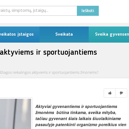
Ieškoti
veikatos įstaigos
Sveikata
Sveika gyvense
 aktyviems ir sportuojantiems
žiagos reikalingos aktyviems ir sportuojantiems žmonėms?
Aktyviai gyvenantiems ir sportuojantiems
žmonėms būtina tinkama, sveika mityba,
tačiau gyvenant šiais laikais šiuolaikiniame
pasaulyje patenkinti organizmo poreikius vien