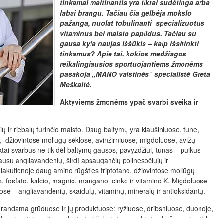
tinkamai maitinantis yra tikrai sudėtinga arba
labai brangu. Tačiau čia gelbėja mokslo
pažanga, nuolat tobulinanti specializuotus
vitaminus bei maisto papildus. Tačiau su
gausa kyla naujas iššūkis – kaip išsirinkti
tinkamus? Apie tai, kokios
medžiagos
reikalingiausios sportuojantiems žmonėms
pasakoja ,,MANO vaistinės“ specialistė Greta
Meškaitė.
Aktyviems žmonėms ypač svarbi sveika ir
ų ir riebalų turinčio maisto. Daug baltymų yra kiaušiniuose, tune,
, džiovintose moliūgų sėklose, avinžirniuose, migdoluose, avižų
uktai svarbūs ne tik dėl baltymų gausos, pavyzdžiui, tunas – puikus
ausu angliavandenių, širdį apsaugančių polinesočiųjų ir
Kalakutienoje daug amino rūgšties triptofano, džiovintose moliūgų
, fosfato, kalcio, magnio, mangano, cinko ir vitamino K. Migdoluose
ose – angliavandenių, skaidulų, vitaminų, mineralų ir antioksidantų.
randama grūduose ir jų produktuose: ryžiuose, dribsniuose, duonoje,