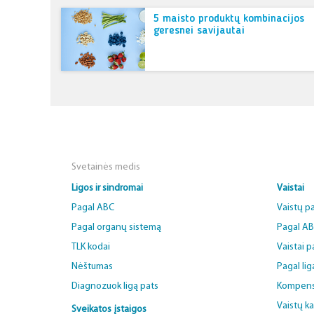
5 maisto produktų kombinacijos
geresnei savijautai
Svetainės medis
Ligos ir sindromai
Vaistai
Pagal ABC
Vaistų p
Pagal organų sistemą
Pagal A
TLK kodai
Vaistai 
Nėštumas
Pagal lig
Diagnozuok ligą pats
Kompens
Vaistų k
Sveikatos įstaigos