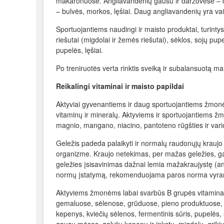
makaronuose. Angliavandenių gausu ir daržovėse – da
– bulvės, morkos, lęšiai. Daug angliavandenių yra va
Sportuojantiems naudingi ir maisto produktai, turintys
riešutai (migdolai ir žemės riešutai), sėklos, sojų pupe
pupelės, lęšiai.
Po treniruotės verta rinktis sveiką ir subalansuotą mais
Reikalingi vitaminai ir maisto papildai
Aktyviai gyvenantiems ir daug sportuojantiems žmo
vitaminų ir mineralų. Aktyviems ir sportuojantiems žm
magnio, mangano, niacino, pantoteno rūgšties ir vari
Geležis padeda palaikyti ir normalų raudonųjų krau
organizme. Kraujo netekimas, per mažas geležies, 
geležies įsisavinimas dažnai lemia mažakraujystę (
normų įstatymą, rekomenduojama paros norma vyram
Aktyviems žmonėms labai svarbūs B grupės vitaminai.
gemaluose, sėlenose, grūduose, pieno produktuose, a
kepenys, kviečių sėlenos, fermentinis sūris, pupelės, 