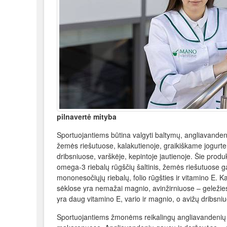
pilnavertė mityba
Sportuojantiems būtina valgyti baltymų, angliavandeni
žemės riešutuose, kalakutienoje, graikiškame jogurte
dribsniuose, varškėje, kepintoje jautienoje. Šie prod
omega-3 riebalų rūgščių šaltinis, žemės riešutuose g
mononesočiųjų riebalų, folio rūgšties ir vitamino E. 
sėklose yra nemažai magnio, avinžirniuose – geležies
yra daug vitamino E, vario ir magnio, o avižų dribsniu
Sportuojantiems žmonėms reikalingų angliavandenių 