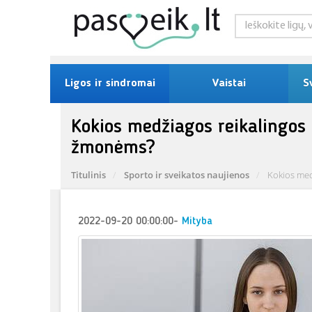
Ligos ir sindromai
Vaistai
S
Kokios medžiagos reikalingos
žmonėms?
Titulinis
Sporto ir sveikatos naujienos
Kokios med
2022-09-20 00:00:00
-
Mityba