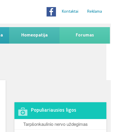
Kontaktai
Reklama
na
Homeopatija
Forumas
Populiariausios ligos
Tarpšonkaulinio nervo uždegimas