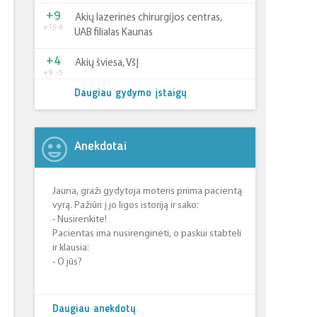
+9
Akių lazerinės chirurgijos centras,
+15
-6
UAB filialas Kaunas
+4
Akių šviesa, VšĮ
+9
-5
Daugiau gydymo įstaigų
Anekdotai
Jauna, graži gydytoja moteris priima pacientą
vyrą. Pažiūri į jo ligos istoriją ir sako:
- Nusirenkite!
Pacientas ima nusirenginėti, o paskui stabteli
ir klausia:
- O jūs?
Daugiau anekdotų