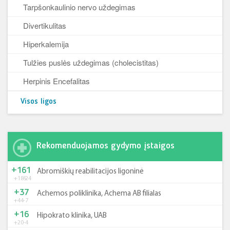
Tarpšonkaulinio nervo uždegimas
Divertikulitas
Hiperkalemija
Tulžies puslės uždegimas (cholecistitas)
Herpinis Encefalitas
Visos ligos
Rekomenduojamos gydymo įstaigos
+161
Abromiškių reabilitacijos ligoninė
+185
-24
+37
Achemos poliklinika, Achema AB filialas
+44
-7
+16
Hipokrato klinika, UAB
+20
-4