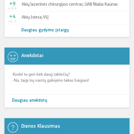
+9
Akių lazerinės chirurgijos centras, UAB filialas Kaunas
+15
-6
+4
Akių šviesa, VšĮ
+9
-5
Daugiau gydymo įstaigų
Anekdotai
Kodėl tu geri tiek daug tablečių?
- Na, taigi šių vaistų galiojimo laikas baigiasi!
Daugiau anekdotų
Dienos Klausimas