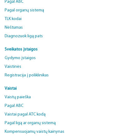
Pagal ABC
Pagal organų sistemą
TLK kodai
Nėštumas
Diagnozuok ligą pats
Sveikatos įstaigos
Gydymo įstaigos
Vaistinės
Registracija į poliklinikas
Vaistai
Vaistų paieška
Pagal ABC
Vaistai pagal ATC kodą
Pagal ligą ar organų sistemą
Kompensuojamų vaistų kainynas