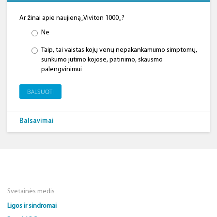
Ar žinai apie naujieną „Viviton 1000 „?
Ne
Taip, tai vaistas kojų venų nepakankamumo simptomų,
sunkumo jutimo kojose, patinimo, skausmo
palengvinimui
BALSUOTI
Balsavimai
Svetainės medis
Ligos ir sindromai