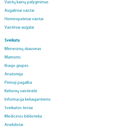
Vaistų kainų palyginimas
Augaliniai vaistai
Homeopatiniai vaistai
Vaistiniai augalai
Sveikata
Mėnesinių skausmas
Mamoms
Kraujo grupės
Anatomija
Pirmoji pagalba
Kelionių vaistinėlė
Informacija keliaujantiems
Sveikatos testai
Medicinos biblioteka
Anekdotai