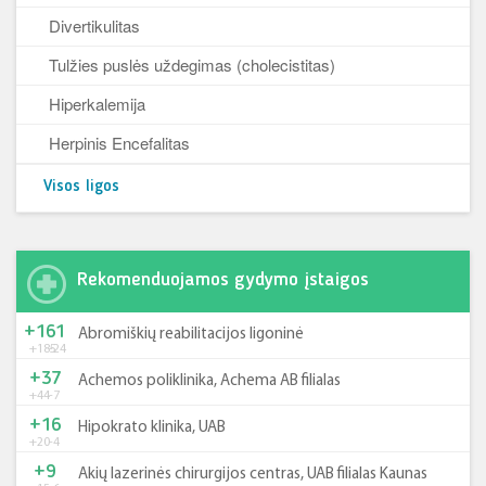
Divertikulitas
Tulžies puslės uždegimas (cholecistitas)
Hiperkalemija
Herpinis Encefalitas
Visos ligos
Rekomenduojamos gydymo įstaigos
+161
Abromiškių reabilitacijos ligoninė
+185
-24
+37
Achemos poliklinika, Achema AB filialas
+44
-7
+16
Hipokrato klinika, UAB
+20
-4
+9
Akių lazerinės chirurgijos centras, UAB filialas Kaunas