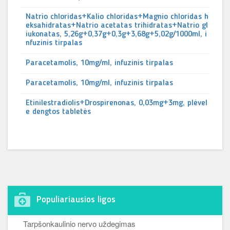
Natrio chloridas+Kalio chloridas+Magnio chloridas h
eksahidratas+Natrio acetatas trihidratas+Natrio gl
iukonatas, 5,26g+0,37g+0,3g+3,68g+5,02g/1000ml, i
nfuzinis tirpalas
Paracetamolis, 10mg/ml, infuzinis tirpalas
Paracetamolis, 10mg/ml, infuzinis tirpalas
Etinilestradiolis+Drospirenonas, 0,03mg+3mg, plėvel
e dengtos tabletės
Populiariausios ligos
Tarpšonkaulinio nervo uždegimas