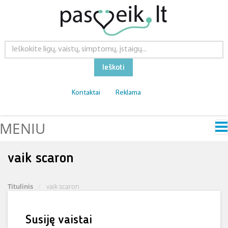
Ieškoti
Kontaktai
Reklama
MENIU
vaik scaron
Titulinis
vaik scaron
Susiję vaistai