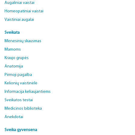
Augaliniai vaistai
Homeopatiniai vaistai
Vaistiniai augalai
Sveikata
Mėnesinių skausmas
Mamoms
Kraujo grupės
Anatomija
Pirmoji pagalba
Kelionių vaistinėlė
Informacija keliaujantiems
Sveikatos testai
Medicinos biblioteka
Anekdotai
Sveika gyvensena