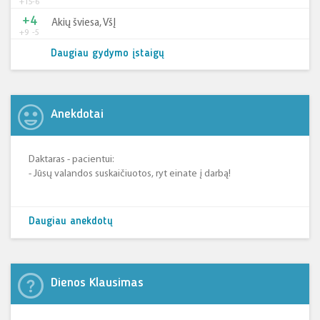
+15
-6
+4
Akių šviesa, VšĮ
+9
-5
Daugiau gydymo įstaigų
Anekdotai
Daktaras - pacientui:
- Jūsų valandos suskaičiuotos, ryt einate į darbą!
Daugiau anekdotų
Dienos Klausimas