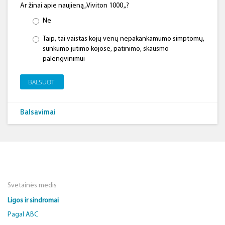
Ar žinai apie naujieną „Viviton 1000 „?
Ne
Taip, tai vaistas kojų venų nepakankamumo simptomų,
sunkumo jutimo kojose, patinimo, skausmo
palengvinimui
BALSUOTI
Balsavimai
Svetainės medis
Ligos ir sindromai
Pagal ABC