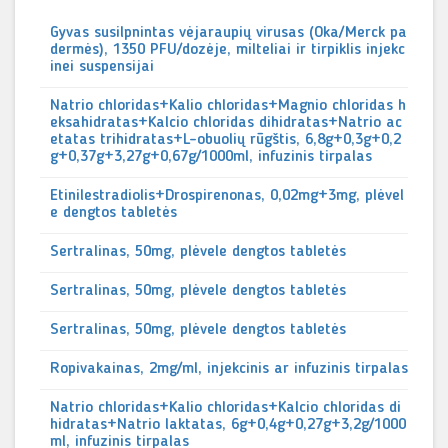
Gyvas susilpnintas vėjaraupių virusas (Oka/Merck pa
dermės), 1350 PFU/dozėje, milteliai ir tirpiklis injekc
inei suspensijai
Natrio chloridas+Kalio chloridas+Magnio chloridas h
eksahidratas+Kalcio chloridas dihidratas+Natrio ac
etatas trihidratas+L-obuolių rūgštis, 6,8g+0,3g+0,2
g+0,37g+3,27g+0,67g/1000ml, infuzinis tirpalas
Etinilestradiolis+Drospirenonas, 0,02mg+3mg, plėvel
e dengtos tabletės
Sertralinas, 50mg, plėvele dengtos tabletės
Sertralinas, 50mg, plėvele dengtos tabletės
Sertralinas, 50mg, plėvele dengtos tabletės
Ropivakainas, 2mg/ml, injekcinis ar infuzinis tirpalas
Natrio chloridas+Kalio chloridas+Kalcio chloridas di
hidratas+Natrio laktatas, 6g+0,4g+0,27g+3,2g/1000
ml, infuzinis tirpalas