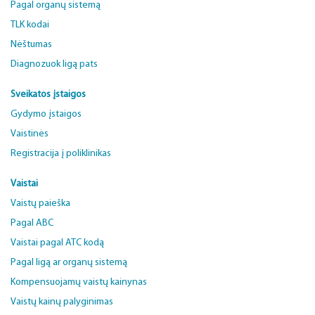
Pagal organų sistemą
TLK kodai
Nėštumas
Diagnozuok ligą pats
Sveikatos įstaigos
Gydymo įstaigos
Vaistinės
Registracija į poliklinikas
Vaistai
Vaistų paieška
Pagal ABC
Vaistai pagal ATC kodą
Pagal ligą ar organų sistemą
Kompensuojamų vaistų kainynas
Vaistų kainų palyginimas