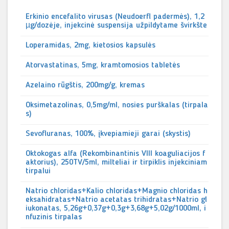
Erkinio encefalito virusas (Neudoerfl padermės), 1,2
µg/dozėje, injekcinė suspensija užpildytame švirkšte
Loperamidas, 2mg, kietosios kapsulės
Atorvastatinas, 5mg, kramtomosios tabletės
Azelaino rūgštis, 200mg/g, kremas
Oksimetazolinas, 0,5mg/ml, nosies purškalas (tirpala
s)
Sevofluranas, 100%, įkvepiamieji garai (skystis)
Oktokogas alfa (Rekombinantinis VIII koaguliacijos f
aktorius), 250TV/5ml, milteliai ir tirpiklis injekciniam
tirpalui
Natrio chloridas+Kalio chloridas+Magnio chloridas h
eksahidratas+Natrio acetatas trihidratas+Natrio gl
iukonatas, 5,26g+0,37g+0,3g+3,68g+5,02g/1000ml, i
nfuzinis tirpalas