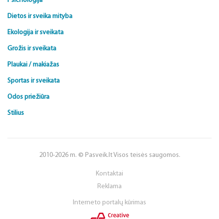
Psichologija
Dietos ir sveika mityba
Ekologija ir sveikata
Grožis ir sveikata
Plaukai / makiažas
Sportas ir sveikata
Odos priežiūra
Stilius
2010-2026 m. © Pasveik.lt Visos teisės saugomos.
Kontaktai
Reklama
Interneto portalų kūrimas