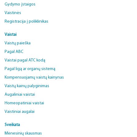
Gydymo įstaigos
Vaistinės
Registracija į poliklinikas
Vaistai
Vaistų paieška
Pagal ABC
Vaistai pagal ATC kodą
Pagal ligą ar organų sistemą
Kompensuojamų vaistų kainynas
Vaistų kainų palyginimas
Augaliniai vaistai
Homeopatiniai vaistai
Vaistiniai augalai
Sveikata
Mėnesinių skausmas