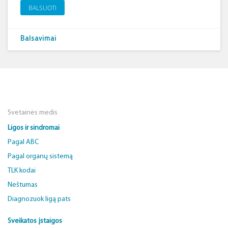
BALSUOTI
Balsavimai
Svetainės medis
Ligos ir sindromai
Pagal ABC
Pagal organų sistemą
TLK kodai
Nėštumas
Diagnozuok ligą pats
Sveikatos įstaigos