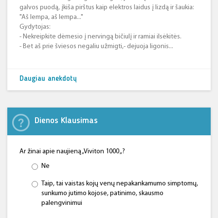
galvos puodą, įkiša pirštus kaip elektros laidus į lizdą ir šaukia:
"Aš lempa, aš lempa..."
Gydytojas:
- Nekreipkite dėmesio į nervingą bičiulį ir ramiai ilsėkitės.
- Bet aš prie šviesos negaliu užmigti,- dejuoja ligonis...
Daugiau anekdotų
Dienos Klausimas
Ar žinai apie naujieną „Viviton 1000 „?
Ne
Taip, tai vaistas kojų venų nepakankamumo simptomų,
sunkumo jutimo kojose, patinimo, skausmo
palengvinimui