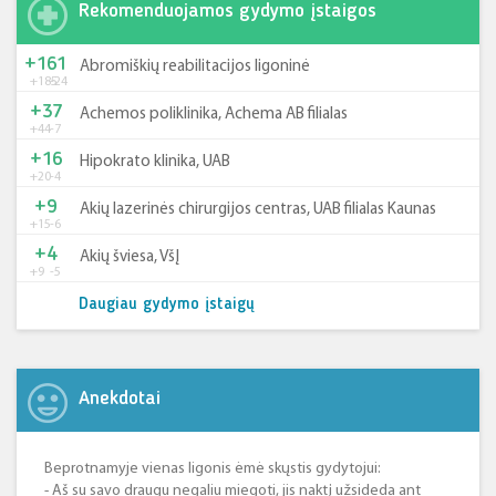
Rekomenduojamos gydymo įstaigos
+161
Abromiškių reabilitacijos ligoninė
+185
-24
+37
Achemos poliklinika, Achema AB filialas
+44
-7
+16
Hipokrato klinika, UAB
+20
-4
+9
Akių lazerinės chirurgijos centras, UAB filialas Kaunas
+15
-6
+4
Akių šviesa, VšĮ
+9
-5
Daugiau gydymo įstaigų
Anekdotai
Beprotnamyje vienas ligonis ėmė skųstis gydytojui:
- Aš su savo draugu negaliu miegoti, jis naktį užsideda ant