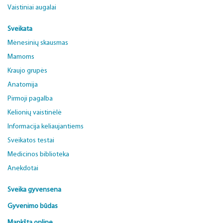
Vaistiniai augalai
Sveikata
Mėnesinių skausmas
Mamoms
Kraujo grupės
Anatomija
Pirmoji pagalba
Kelionių vaistinėlė
Informacija keliaujantiems
Sveikatos testai
Medicinos biblioteka
Anekdotai
Sveika gyvensena
Gyvenimo būdas
Mankšta online