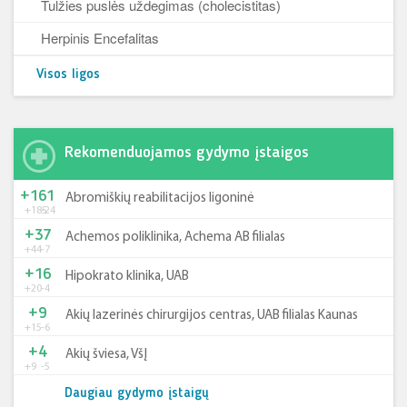
Tulžies puslės uždegimas (cholecistitas)
Herpinis Encefalitas
Visos ligos
Rekomenduojamos gydymo įstaigos
+161
Abromiškių reabilitacijos ligoninė
+185
-24
+37
Achemos poliklinika, Achema AB filialas
+44
-7
+16
Hipokrato klinika, UAB
+20
-4
+9
Akių lazerinės chirurgijos centras, UAB filialas Kaunas
+15
-6
+4
Akių šviesa, VšĮ
+9
-5
Daugiau gydymo įstaigų