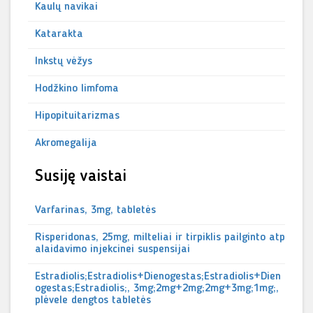
Kaulų navikai
Katarakta
Inkstų vėžys
Hodžkino limfoma
Hipopituitarizmas
Akromegalija
Susiję vaistai
Varfarinas, 3mg, tabletės
Risperidonas, 25mg, milteliai ir tirpiklis pailginto atp
alaidavimo injekcinei suspensijai
Estradiolis;Estradiolis+Dienogestas;Estradiolis+Dien
ogestas;Estradiolis;, 3mg;2mg+2mg;2mg+3mg;1mg;,
plėvele dengtos tabletės