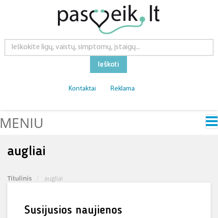
Ieškoti
Kontaktai
Reklama
MENIU
augliai
Titulinis
augliai
Susijusios naujienos