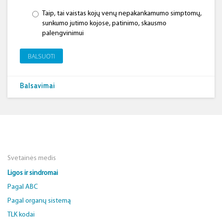
Taip, tai vaistas kojų venų nepakankamumo simptomų,
sunkumo jutimo kojose, patinimo, skausmo
palengvinimui
BALSUOTI
Balsavimai
Svetainės medis
Ligos ir sindromai
Pagal ABC
Pagal organų sistemą
TLK kodai