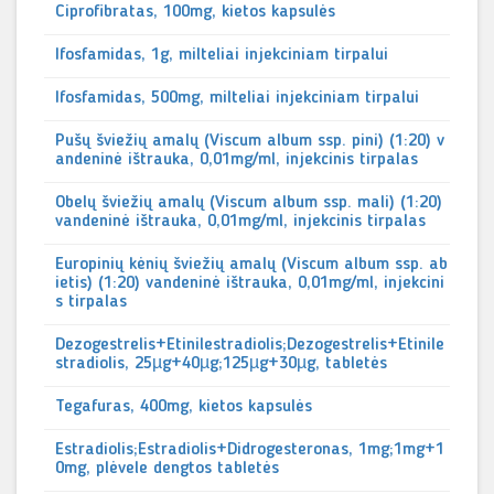
Ciprofibratas, 100mg, kietos kapsulės
Ifosfamidas, 1g, milteliai injekciniam tirpalui
Ifosfamidas, 500mg, milteliai injekciniam tirpalui
Pušų šviežių amalų (Viscum album ssp. pini) (1:20) v
andeninė ištrauka, 0,01mg/ml, injekcinis tirpalas
Obelų šviežių amalų (Viscum album ssp. mali) (1:20)
vandeninė ištrauka, 0,01mg/ml, injekcinis tirpalas
Europinių kėnių šviežių amalų (Viscum album ssp. ab
ietis) (1:20) vandeninė ištrauka, 0,01mg/ml, injekcini
s tirpalas
Dezogestrelis+Etinilestradiolis;Dezogestrelis+Etinile
stradiolis, 25µg+40µg;125µg+30µg, tabletės
Tegafuras, 400mg, kietos kapsulės
Estradiolis;Estradiolis+Didrogesteronas, 1mg;1mg+1
0mg, plėvele dengtos tabletės