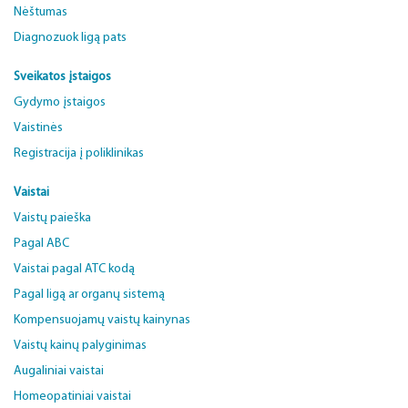
Nėštumas
Diagnozuok ligą pats
Sveikatos įstaigos
Gydymo įstaigos
Vaistinės
Registracija į poliklinikas
Vaistai
Vaistų paieška
Pagal ABC
Vaistai pagal ATC kodą
Pagal ligą ar organų sistemą
Kompensuojamų vaistų kainynas
Vaistų kainų palyginimas
Augaliniai vaistai
Homeopatiniai vaistai