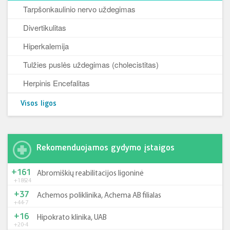
Tarpšonkaulinio nervo uždegimas
Divertikulitas
Hiperkalemija
Tulžies puslės uždegimas (cholecistitas)
Herpinis Encefalitas
Visos ligos
Rekomenduojamos gydymo įstaigos
+161
Abromiškių reabilitacijos ligoninė
+185
-24
+37
Achemos poliklinika, Achema AB filialas
+44
-7
+16
Hipokrato klinika, UAB
+20
-4