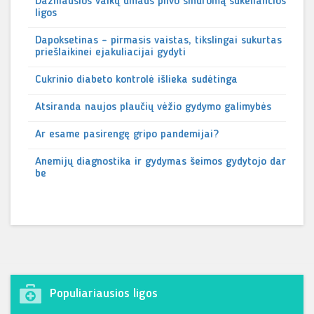
Dažniausios vaikų ūmaus pilvo sindromą sukeliančios
ligos
Dapoksetinas – pirmasis vaistas, tikslingai sukurtas
priešlaikinei ejakuliacijai gydyti
Cukrinio diabeto kontrolė išlieka sudėtinga
Atsiranda naujos plaučių vėžio gydymo galimybės
Ar esame pasirengę gripo pandemijai?
Anemijų diagnostika ir gydymas šeimos gydytojo dar
be
Populiariausios ligos