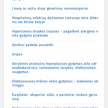
Į kovą su vėžiu stoja genetiniai nanosnaiperiai
Hospitalinių infekcijų dažnumas Lietuvoje nėra dides
nis nei kitose šalyse
Hipertoninis druskos tirpalas – pagalbinė alerginio ri
nito gydymo priemonė
Gyvūnai padeda pasveikti
Gripas
Gerybinės prostatos hiperplazijos gydymas alfa adr
enoblokatoriais: tamsulozino savybės, efektyvumas,
saugumas
Efektyviausias krūties vėžio gydymas – kiekvienai ski
rtingas
Easyhaler: ekspertai siūlo, o pacientai renkasi geria
usią