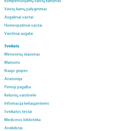
Kompensuojamų vaistų kainynas
Vaistų kainų palyginimas
Augaliniai vaistai
Homeopatiniai vaistai
Vaistiniai augalai
Sveikata
Mėnesinių skausmas
Mamoms
Kraujo grupės
Anatomija
Pirmoji pagalba
Kelionių vaistinėlė
Informacija keliaujantiems
Sveikatos testai
Medicinos biblioteka
Anekdotai