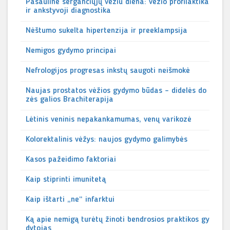
Pasaulinė sergančiųjų vėžiu diena: vėžio profilaktika
ir ankstyvoji diagnostika
Nėštumo sukelta hipertenzija ir preeklampsija
Nemigos gydymo principai
Nefrologijos progresas inkstų saugoti neišmokė
Naujas prostatos vėžios gydymo būdas - didelės do
zės galios Brachiterapija
Lėtinis veninis nepakankamumas, venų varikozė
Kolorektalinis vėžys: naujos gydymo galimybės
Kasos pažeidimo faktoriai
Kaip stiprinti imunitetą
Kaip ištarti „ne“ infarktui
Ką apie nemigą turėtų žinoti bendrosios praktikos gy
dytojas