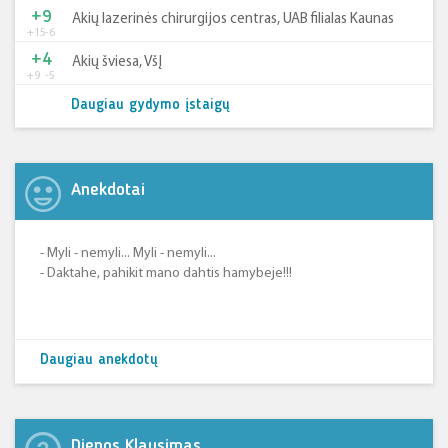
+9
Akių lazerinės chirurgijos centras, UAB filialas Kaunas
+15
-6
+4
Akių šviesa, VšĮ
+9
-5
Daugiau gydymo įstaigų
Anekdotai
- Myli - nemyli... Myli - nemyli...
- Daktahe, pahikit mano dahtis hamybeje!!!
Daugiau anekdotų
Dienos Klausimas