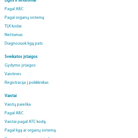
Ligos ir sindromai
Pagal ABC
Pagal organų sistemą
TLK kodai
Nėštumas
Diagnozuok ligą pats
Sveikatos įstaigos
Gydymo įstaigos
Vaistinės
Registracija į poliklinikas
Vaistai
Vaistų paieška
Pagal ABC
Vaistai pagal ATC kodą
Pagal ligą ar organų sistemą