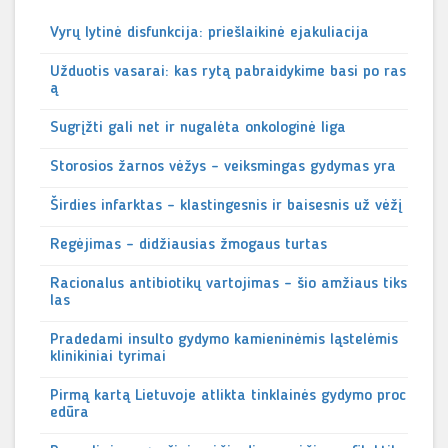
Vyrų lytinė disfunkcija: priešlaikinė ejakuliacija
Užduotis vasarai: kas rytą pabraidykime basi po ras
ą
Sugrįžti gali net ir nugalėta onkologinė liga
Storosios žarnos vėžys – veiksmingas gydymas yra
Širdies infarktas – klastingesnis ir baisesnis už vėžį
Regėjimas – didžiausias žmogaus turtas
Racionalus antibiotikų vartojimas – šio amžiaus tiks
las
Pradedami insulto gydymo kamieninėmis ląstelėmis
klinikiniai tyrimai
Pirmą kartą Lietuvoje atlikta tinklainės gydymo proc
edūra