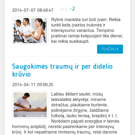
-2
+0
-2
2014-07-07 08:48:47
Rytinė mankšta turi būti įvairi. Reikia
turėti kelis įvairios trukmės ir
intensyvumo variantus. Tempimo
pratimai ramiai kvėpuojant tiks dienai,
kai reikia susikaupti.
PLAČIAU
Saugokimės traumų ir per didelio
krūvio
2014-04-11 09:00:25
Labiau šildant saulei, mūsų
laisvalaikis aktyvėja: miname
dviračius, plaukiame burlente,
jodinėjame žirgyne, žaidžiame
futbolą, lauko tenisą, krepšinį ir t. t.
Norėdami pajusti energijos ir laimės
hormonų antplūdį, neretai pasirenkame per intensyvų
krūvį. Ir kol nepatiriame rimtesnių traumų, retai darome