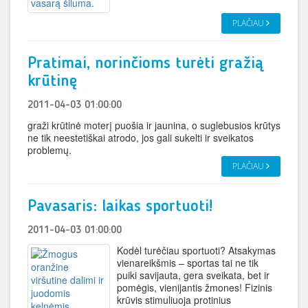
PLAČIAU
Pratimai, norinčioms turėti gražią
krūtinę
2011-04-03 01:00:00
graži krūtinė moterį puošia ir jaunina, o suglebusios krūtys
ne tik neestetiškai atrodo, jos gali sukelti ir sveikatos
problemų.
PLAČIAU
Pavasaris: laikas sportuoti!
2011-04-03 01:00:00
Kodėl turėčiau sportuoti? Atsakymas
vienareikšmis – sportas tai ne tik
puiki savijauta, gera sveikata, bet ir
pomėgis, vienijantis žmones! Fizinis
krūvis stimuliuoja protinius