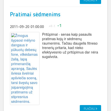
PLAČIAU
Pratimai sėdmenims
-1
+0
-1
2011-09-20 01:00:00
Pritūpimai - senas kaip pasaulis
pratimas kojų ir sėdmenų
raumenims. Tačiau daugelis fitneso
trenerių pritaria, kad nieko
efektyvesnio už pritūpimus dar nėra
sugalvota.
PLAČIAU