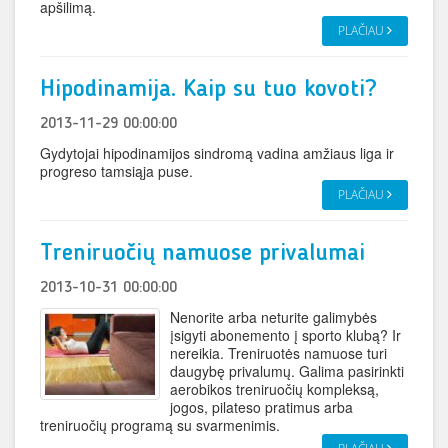
apšilimą.
PLAČIAU
Hipodinamija. Kaip su tuo kovoti?
2013-11-29 00:00:00
Gydytojai hipodinamijos sindromą vadina amžiaus liga ir
progreso tamsiąja puse.
PLAČIAU
Treniruočių namuose privalumai
2013-10-31 00:00:00
Nenorite arba neturite galimybės
įsigyti abonemento į sporto klubą? Ir
nereikia. Treniruotės namuose turi
daugybę privalumų. Galima pasirinkti
aerobikos treniruočių kompleksą,
jogos, pilateso pratimus arba
treniruočių programą su svarmenimis.