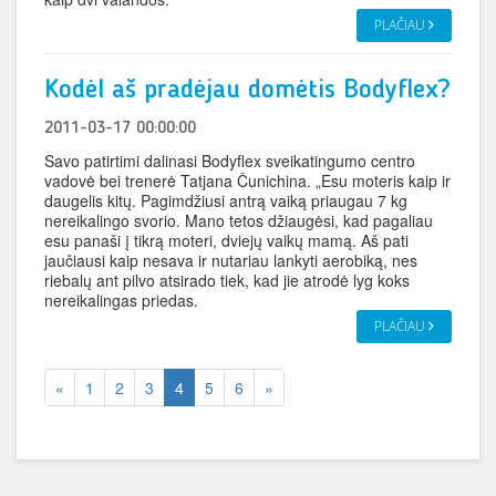
PLAČIAU
Kodėl aš pradėjau domėtis Bodyflex?
2011-03-17 00:00:00
Savo patirtimi dalinasi Bodyflex sveikatingumo centro
vadovė bei trenerė Tatjana Čunichina. „Esu moteris kaip ir
daugelis kitų. Pagimdžiusi antrą vaiką priaugau 7 kg
nereikalingo svorio. Mano tetos džiaugėsi, kad pagaliau
esu panaši į tikrą moteri, dviejų vaikų mamą. Aš pati
jaučiausi kaip nesava ir nutariau lankyti aerobiką, nes
riebalų ant pilvo atsirado tiek, kad jie atrodė lyg koks
nereikalingas priedas.
PLAČIAU
«
1
2
3
4
5
6
»