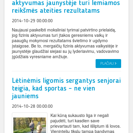
aktyvumas jaunystėje turi lemiamos
reikšmės ateities rezultatams
2014-10-29 00:00:00
Naujausi paskelbti moksliniai tyrimai patvirtino prielaidą,
jog fizinis aktyvumas turi įtakos geresniems vaikų ir
paauglių mokymosi rezultatams švietimo ir ugdymo
įstaigose. Be to, mergaičių fizinis aktyvumas vaikystėje ir
jaunystėje glaudžiai siejasi su jų lyderiavimu, vadovavimo
įgūdžiais vyresniame amžiuje.
PLAČIAU
Lėtinėmis ligomis sergantys senjorai
teigia, kad sportas – ne vien
jauniems
2014-10-28 00:00:00
Kai kūną sukausto liga ir negali
pajudėti, turi kasdien save
prievartauti tam, kad išliptum iš lovos.
Vieninteliu tikslu tampa bandymas