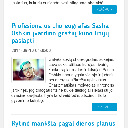
faktorius, iš kurių susideda sveikatingumo piramidė.
PLAČIAU
Profesionalus choreografas Sasha
Oshkin įvardino gražių kūno linijų
paslaptį
2014-09-10 01:00:00
Gatvės šokių choreografas, šokėjas,
savo šokių stiliaus kūrėjas, įvairių
konkursų laureatas ir teisėjas Sasha
Oshkin nenustygsta vietoje ir judesiu
bei energija užkrečia aplinkinius.
Charizmatiškas mokytojas ir treneris
įsitikinęs, jog žmogaus fizinė būklė tiesiogiai siejasi su jo
dvasine savijauta ir yra tarsi veidrodis, atspindintis jo
gyvenimo kokybę.
PLAČIAU
Rytinė mankšta pagal dienos planus