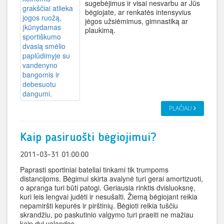
sugebėjimus ir visai nesvarbu ar Jūs
bėgiojate, ar renkatės intensyvius
jėgos užsiėmimus, gimnastiką ar
plaukimą.
PLAČIAU
Kaip pasiruošti bėgiojimui?
2011-03-31 01:00:00
Paprasti sportiniai bateliai tinkami tik trumpoms
distancijoms. Bėgimui skirta avalynė turi gerai amortizuoti,
o apranga turi būti patogi. Geriausia rinktis dvisluoksnę,
kuri leis lengvai judėti ir nesušalti. Žiemą bėgiojant reikia
nepamiršti kepurės ir pirštinių. Bėgioti reikia tuščiu
skrandžiu, po paskutinio valgymo turi praeiti ne mažiau
kaip dvi valandos.