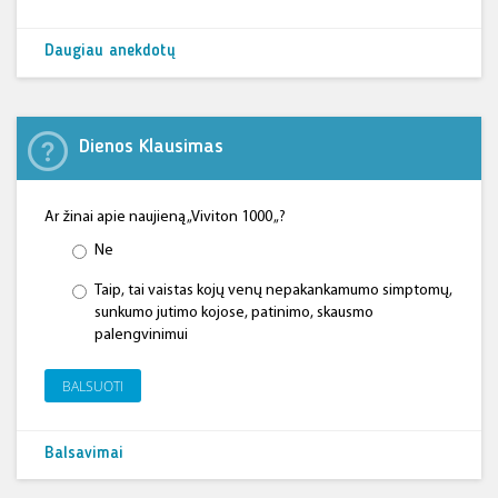
Daugiau anekdotų
Dienos Klausimas
Ar žinai apie naujieną „Viviton 1000 „?
Ne
Taip, tai vaistas kojų venų nepakankamumo simptomų,
sunkumo jutimo kojose, patinimo, skausmo
palengvinimui
BALSUOTI
Balsavimai