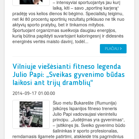
– intensyviai sportuojantys jau kurį
laiką, kiti – savo „sportinę karjerą“
pradėję vos kelios dienos iki bėgimo. Specialistų teigimu,
net iki 80 procentų sportinių rezultatų priklauso ne tik nuo
aktyvių sporto pratybų, bet ir tinkamos mitybos.
Sportuojant organizmas sueikvoja daugiau energijos,
kurią būtina papildyti suvartojant kaloringesnį ir didesnės
energinės vertės maisto davinį, todėl...
PLAČIAU
Vilniuje viešėsianti fitneso legenda
Julio Papi: „Sveikas gyvenimo būdas
laikosi ant trijų dramblių“
2014-09-17 01:00:00
Šiuo metu Bukarešte (Rumunija)
įsikūręs Ispanijos fitneso treneris
Julio Papi vadovaujasi vieninteliu
principu. „Judėjimas yra gyvenimas“,
– įsitikinęs jis. Sveiko gyvenimo būdo
šalininkas ir sporto profesionalas,
remdamasis ilgamete patirtimi, atskleidė tris pagrindinius