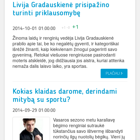
Livija Gradauskienė prisipažino
turinti priklausomybę
+1
+1
-0
2014-10-01 01:00:00
Žinoma laidų ir renginių vedėja Livija Gradauskienė
prabilo apie tai, be ko negalėtų gyventi, ir kategoriškai
išrėžė žinanti, kaip kiekvienam žmogui pagerinti savo
gyvenimą. Retokai viešuose renginiuose pasirodanti
moteris atskleidė, jog didžiausia jos aistra, kuriai atitenka
nemaža dalis laisvo laiko, yra sportas.
PLAČIAU
Kokias klaidas darome, derindami
mitybą su sportu?
2014-09-29 01:00:00
Vasaros sezono metu karaliavę
bėgimo renginiai sutraukė
tūkstančius savo ištvermę išbandyti
norinčių ilgų nuotolių bėgikų. Vieni jų