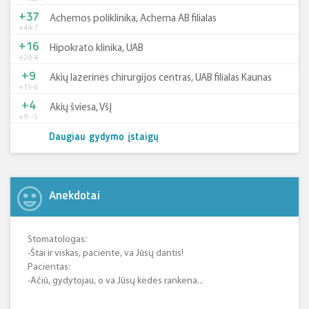
+37
Achemos poliklinika, Achema AB filialas
+44
-7
+16
Hipokrato klinika, UAB
+20
-4
+9
Akių lazerinės chirurgijos centras, UAB filialas Kaunas
+15
-6
+4
Akių šviesa, VšĮ
+9
-5
Daugiau gydymo įstaigų
Anekdotai
Stomatologas:
-Štai ir viskas, paciente, va Jūsų dantis!
Pacientas:
-Ačiū, gydytojau, o va Jūsų kėdės rankena...