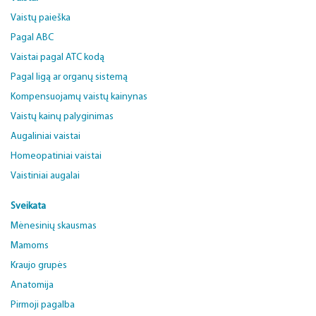
Vaistų paieška
Pagal ABC
Vaistai pagal ATC kodą
Pagal ligą ar organų sistemą
Kompensuojamų vaistų kainynas
Vaistų kainų palyginimas
Augaliniai vaistai
Homeopatiniai vaistai
Vaistiniai augalai
Sveikata
Mėnesinių skausmas
Mamoms
Kraujo grupės
Anatomija
Pirmoji pagalba