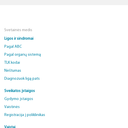
Svetainės medis
Ligos ir sindromai
Pagal ABC
Pagal organų sistemą
TLK kodai
Nėštumas
Diagnozuok ligą pats
Sveikatos įstaigos
Gydymo įstaigos
Vaistinės
Registracija į poliklinikas
Vaistai