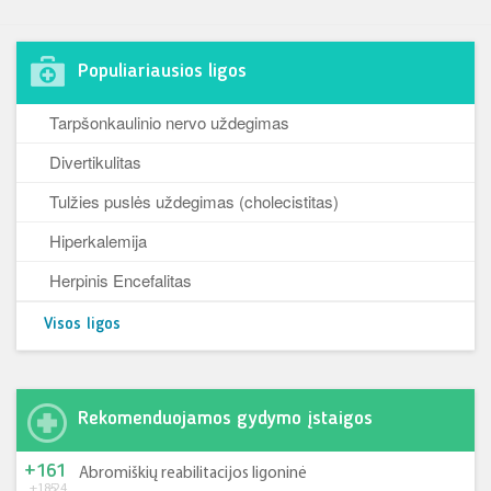
Populiariausios ligos
Tarpšonkaulinio nervo uždegimas
Divertikulitas
Tulžies puslės uždegimas (cholecistitas)
Hiperkalemija
Herpinis Encefalitas
Visos ligos
Rekomenduojamos gydymo įstaigos
+161
Abromiškių reabilitacijos ligoninė
+185
-24