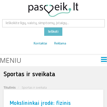
Ieškoti
Kontaktai
Reklama
MENIU
Sportas ir sveikata
Titulinis
Sportas ir sveikata
Mokslininkai įrodė: fizinis