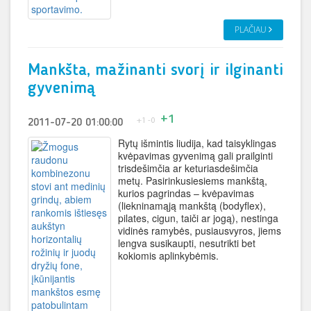
PLAČIAU
Mankšta, mažinanti svorį ir ilginanti
gyvenimą
+1
+1
-0
2011-07-20 01:00:00
Rytų išmintis liudija, kad taisyklingas
kvėpavimas gyvenimą gali prailginti
trisdešimčia ar keturiasdešimčia
metų. Pasirinkusiesiems mankštą,
kurios pagrindas – kvėpavimas
(liekninamąją mankštą (bodyflex),
pilates, cigun, taiči ar jogą), nestinga
vidinės ramybės, pusiausvyros, jiems
lengva susikaupti, nesutrikti bet
kokiomis aplinkybėmis.