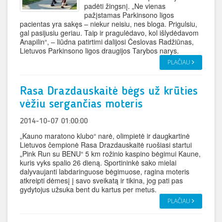
padėti žingsnį. „Ne vienas
pažįstamas Parkinsono ligos
pacientas yra sakęs – niekur neisiu, nes bloga. Prigulsiu,
gal pasijusiu geriau. Taip ir pragulėdavo, kol išlydėdavom
Anapilin“, – liūdna patirtimi dalijosi Česlovas Radžiūnas,
Lietuvos Parkinsono ligos draugijos Tarybos narys.
PLAČIAU
Rasa Drazdauskaitė bėgs už krūties
vėžiu sergančias moteris
2014-10-07 01:00:00
„Kauno maratono klubo“ narė, olimpietė ir daugkartinė
Lietuvos čempionė Rasa Drazdauskaitė ruošiasi startui
„Pink Run su BENU“ 5 km rožinio kaspino bėgimui Kaune,
kuris vyks spalio 26 dieną. Sportininkė sako mielai
dalyvaujanti labdaringuose bėgimuose, ragina moteris
atkreipti dėmesį į savo sveikatą ir tikina, jog pati pas
gydytojus užsuka bent du kartus per metus.
PLAČIAU