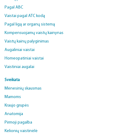
Pagal ABC
Vaistai pagal ATC kodą
Pagal ligą ar organų sistemą
Kompensuojamų vaistų kainynas
Vaistų kainų palyginimas
Augaliniai vaistai
Homeopatiniai vaistai
Vaistiniai augalai
Sveikata
Mėnesinių skausmas
Mamoms
Kraujo grupės
Anatomija
Pirmoji pagalba
Kelionių vaistinėlė