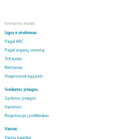
Svetainės medis
Ligos ir sindromai
Pagal ABC
Pagal organų sistemą
TLK kodai
Nėštumas
Diagnozuok ligą pats
Sveikatos įstaigos
Gydymo įstaigos
Vaistinės
Registracija į poliklinikas
Vaistai
Vaistų paieška