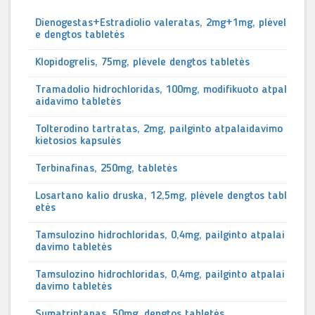
Dienogestas+Estradiolio valeratas, 2mg+1mg, plėvel
e dengtos tabletės
Klopidogrelis, 75mg, plėvele dengtos tabletės
Tramadolio hidrochloridas, 100mg, modifikuoto atpal
aidavimo tabletės
Tolterodino tartratas, 2mg, pailginto atpalaidavimo
kietosios kapsulės
Terbinafinas, 250mg, tabletės
Losartano kalio druska, 12,5mg, plėvele dengtos tabl
etės
Tamsulozino hidrochloridas, 0,4mg, pailginto atpalai
davimo tabletės
Tamsulozino hidrochloridas, 0,4mg, pailginto atpalai
davimo tabletės
Sumatriptanas, 50mg, dengtos tabletės