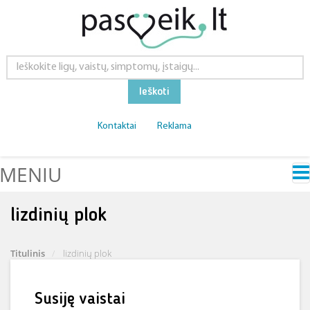
Ieškoti
Kontaktai
Reklama
MENIU
lizdinių plok
Titulinis
lizdinių plok
Susiję vaistai