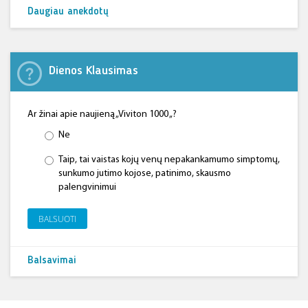
Daugiau anekdotų
Dienos Klausimas
Ar žinai apie naujieną „Viviton 1000 „?
Ne
Taip, tai vaistas kojų venų nepakankamumo simptomų,
sunkumo jutimo kojose, patinimo, skausmo
palengvinimui
BALSUOTI
Balsavimai