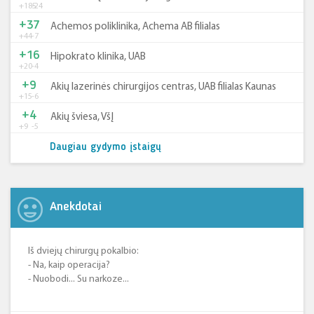
+185
-24
+37
Achemos poliklinika, Achema AB filialas
+44
-7
+16
Hipokrato klinika, UAB
+20
-4
+9
Akių lazerinės chirurgijos centras, UAB filialas Kaunas
+15
-6
+4
Akių šviesa, VšĮ
+9
-5
Daugiau gydymo įstaigų
Anekdotai
Iš dviejų chirurgų pokalbio:
- Na, kaip operacija?
- Nuobodi... Su narkoze...