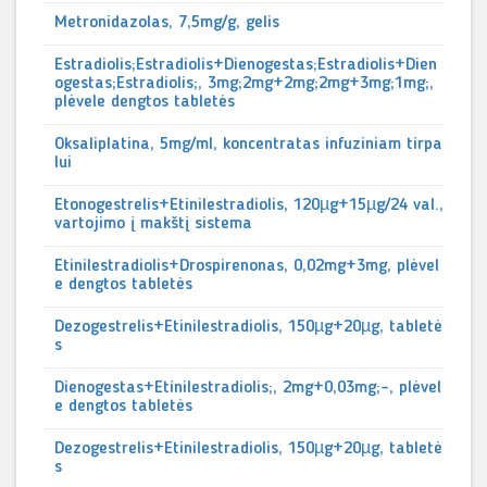
Metronidazolas, 7,5mg/g, gelis
Estradiolis;Estradiolis+Dienogestas;Estradiolis+Dien
ogestas;Estradiolis;, 3mg;2mg+2mg;2mg+3mg;1mg;,
plėvele dengtos tabletės
Oksaliplatina, 5mg/ml, koncentratas infuziniam tirpa
lui
Etonogestrelis+Etinilestradiolis, 120µg+15µg/24 val.,
vartojimo į makštį sistema
Etinilestradiolis+Drospirenonas, 0,02mg+3mg, plėvel
e dengtos tabletės
Dezogestrelis+Etinilestradiolis, 150µg+20µg, tabletė
s
Dienogestas+Etinilestradiolis;, 2mg+0,03mg;-, plėvel
e dengtos tabletės
Dezogestrelis+Etinilestradiolis, 150µg+20µg, tabletė
s