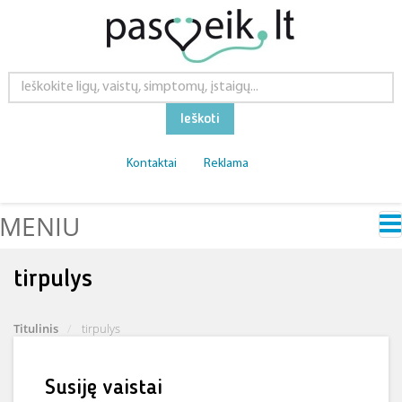
Ieškoti
Kontaktai
Reklama
MENIU
tirpulys
Titulinis
tirpulys
Susiję vaistai