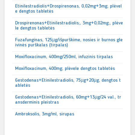
Etinilestradiolis+Drospirenonas, 0,02mg+3mg, plėvel
e dengtos tabletės
Drospirenonas+Etinilestradiolis;, 3mg+0,02mg;, plėve
le dengtos tabletės
Fuzafunginas, 125µg/išpurškime, nosies ir burnos gle
ivinės purškalas (tirpalas)
Moxifloxacinum, 400mg/250ml, infuzinis tirpalas
Moxifloxacinum, 400mg, plėvele dengtos tabletės
Gestodenas+Etinilestradiolis, 75µg+20µg, dengtos t
abletės
Gestodenas+Etinilestradiolis, 60mg+13µg/24 val., tr
ansderminis pleistras
Ambroksolis, 3mg/ml, sirupas