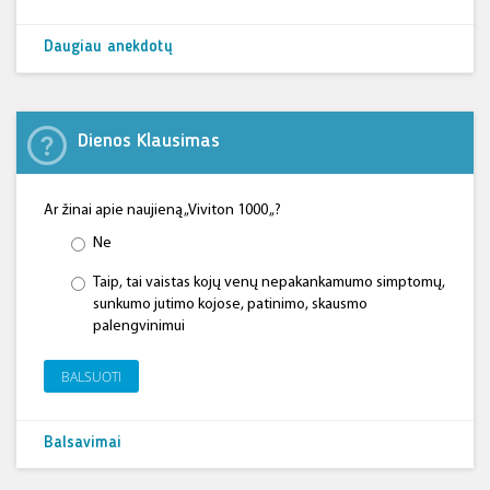
Daugiau anekdotų
Dienos Klausimas
Ar žinai apie naujieną „Viviton 1000 „?
Ne
Taip, tai vaistas kojų venų nepakankamumo simptomų,
sunkumo jutimo kojose, patinimo, skausmo
palengvinimui
BALSUOTI
Balsavimai