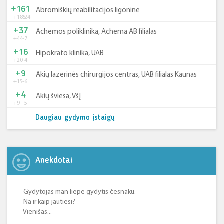
+161
Abromiškių reabilitacijos ligoninė
+185
-24
+37
Achemos poliklinika, Achema AB filialas
+44
-7
+16
Hipokrato klinika, UAB
+20
-4
+9
Akių lazerinės chirurgijos centras, UAB filialas Kaunas
+15
-6
+4
Akių šviesa, VšĮ
+9
-5
Daugiau gydymo įstaigų
Anekdotai
- Gydytojas man liepė gydytis česnaku.
- Na ir kaip jautiesi?
- Vienišas...