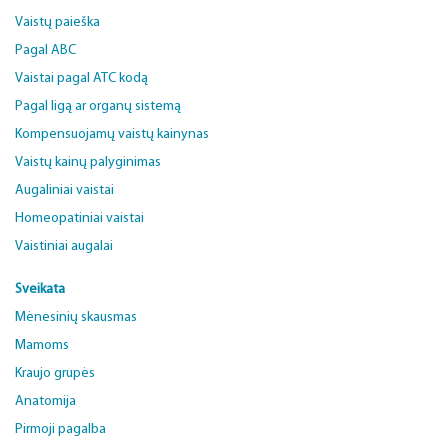
Vaistų paieška
Pagal ABC
Vaistai pagal ATC kodą
Pagal ligą ar organų sistemą
Kompensuojamų vaistų kainynas
Vaistų kainų palyginimas
Augaliniai vaistai
Homeopatiniai vaistai
Vaistiniai augalai
Sveikata
Mėnesinių skausmas
Mamoms
Kraujo grupės
Anatomija
Pirmoji pagalba