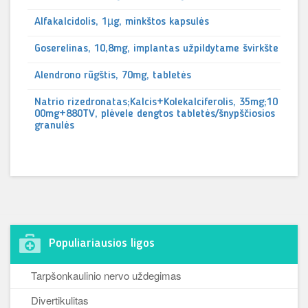
Alfakalcidolis, 1µg, minkštos kapsulės
Goserelinas, 10,8mg, implantas užpildytame švirkšte
Alendrono rūgštis, 70mg, tabletės
Natrio rizedronatas;Kalcis+Kolekalciferolis, 35mg;10
00mg+880TV, plėvele dengtos tabletės/šnypščiosios
granulės
Populiariausios ligos
Tarpšonkaulinio nervo uždegimas
Divertikulitas