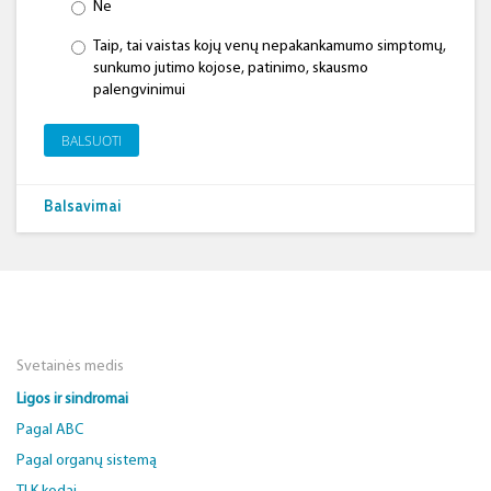
Ne
Taip, tai vaistas kojų venų nepakankamumo simptomų,
sunkumo jutimo kojose, patinimo, skausmo
palengvinimui
BALSUOTI
Balsavimai
Svetainės medis
Ligos ir sindromai
Pagal ABC
Pagal organų sistemą