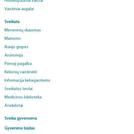
Homeopatiniai vaistai
Vaistiniai augalai
Sveikata
Mėnesinių skausmas
Mamoms
Kraujo grupės
Anatomija
Pirmoji pagalba
Kelionių vaistinėlė
Informacija keliaujantiems
Sveikatos testai
Medicinos biblioteka
Anekdotai
Sveika gyvensena
Gyvenimo būdas