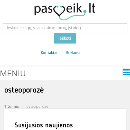
Ieškoti
Kontaktai
Reklama
MENIU
osteoporozė
Titulinis
osteoporozė
Susijusios naujienos