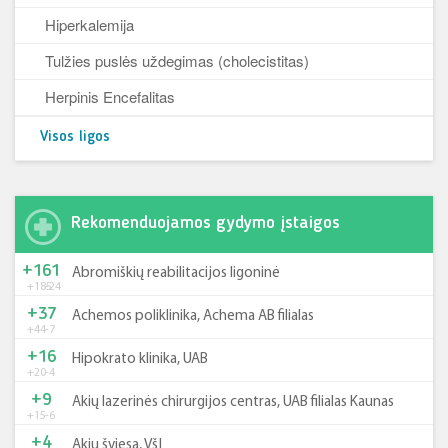
Hiperkalemija
Tulžies puslės uždegimas (cholecistitas)
Herpinis Encefalitas
Visos ligos
Rekomenduojamos gydymo įstaigos
+161
Abromiškių reabilitacijos ligoninė
+185
-24
+37
Achemos poliklinika, Achema AB filialas
+44
-7
+16
Hipokrato klinika, UAB
+20
-4
+9
Akių lazerinės chirurgijos centras, UAB filialas Kaunas
+15
-6
+4
Akių šviesa, VšĮ