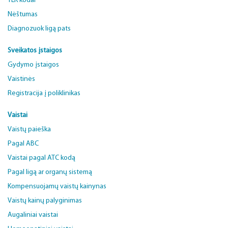
TLK kodai
Nėštumas
Diagnozuok ligą pats
Sveikatos įstaigos
Gydymo įstaigos
Vaistinės
Registracija į poliklinikas
Vaistai
Vaistų paieška
Pagal ABC
Vaistai pagal ATC kodą
Pagal ligą ar organų sistemą
Kompensuojamų vaistų kainynas
Vaistų kainų palyginimas
Augaliniai vaistai