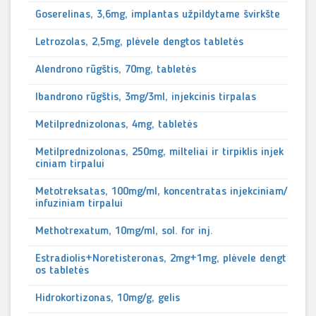
Goserelinas, 3,6mg, implantas užpildytame švirkšte
Letrozolas, 2,5mg, plėvele dengtos tabletės
Alendrono rūgštis, 70mg, tabletės
Ibandrono rūgštis, 3mg/3ml, injekcinis tirpalas
Metilprednizolonas, 4mg, tabletės
Metilprednizolonas, 250mg, milteliai ir tirpiklis injek
ciniam tirpalui
Metotreksatas, 100mg/ml, koncentratas injekciniam/
infuziniam tirpalui
Methotrexatum, 10mg/ml, sol. for inj.
Estradiolis+Noretisteronas, 2mg+1mg, plėvele dengt
os tabletės
Hidrokortizonas, 10mg/g, gelis