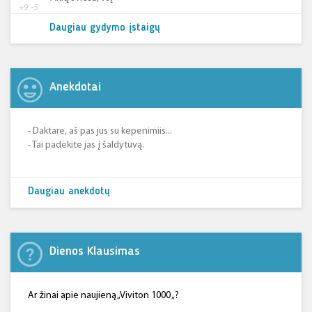
+9
-5
Daugiau gydymo įstaigų
Anekdotai
- Daktare, aš pas jus su kepenimiis...
- Tai padėkite jas į šaldytuvą.
Daugiau anekdotų
Dienos Klausimas
Ar žinai apie naujieną „Viviton 1000 „?